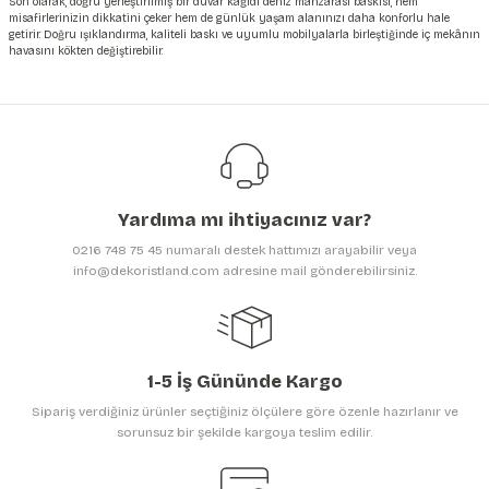
Son olarak, doğru yerleştirilmiş bir duvar kağıdı deniz manzarası baskısı, hem
misafirlerinizin dikkatini çeker hem de günlük yaşam alanınızı daha konforlu hale
getirir. Doğru ışıklandırma, kaliteli baskı ve uyumlu mobilyalarla birleştiğinde iç mekânın
havasını kökten değiştirebilir.
Yardıma mı ihtiyacınız var?
0216 748 75 45 numaralı destek hattımızı arayabilir veya
info@dekoristland.com adresine mail gönderebilirsiniz.
1-5 İş Gününde Kargo
Sipariş verdiğiniz ürünler seçtiğiniz ölçülere göre özenle hazırlanır ve
sorunsuz bir şekilde kargoya teslim edilir.