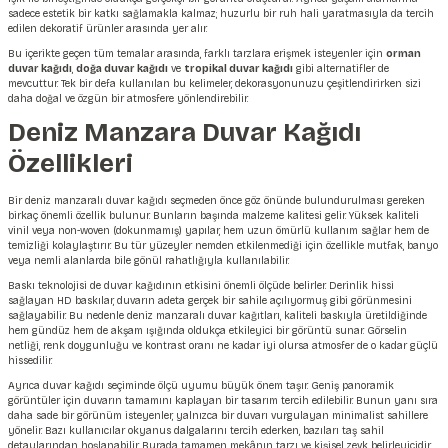
sadece estetik bir katkı sağlamakla kalmaz; huzurlu bir ruh hali yaratmasıyla da tercih
edilen dekoratif ürünler arasında yer alır.
Bu içerikte geçen tüm temalar arasında, farklı tarzlara erişmek isteyenler için
orman
duvar kağıdı
,
doğa duvar kağıdı
ve
tropikal duvar kağıdı
gibi alternatifler de
mevcuttur. Tek bir defa kullanılan bu kelimeler, dekorasyonunuzu çeşitlendirirken sizi
daha doğal ve özgün bir atmosfere yönlendirebilir.
Deniz Manzara Duvar Kağıdı
Özellikleri
Bir deniz manzaralı duvar kağıdı seçmeden önce göz önünde bulundurulması gereken
birkaç önemli özellik bulunur. Bunların başında malzeme kalitesi gelir. Yüksek kaliteli
vinil veya non-woven (dokunmamış) yapılar, hem uzun ömürlü kullanım sağlar hem de
temizliği kolaylaştırır. Bu tür yüzeyler nemden etkilenmediği için özellikle mutfak, banyo
veya nemli alanlarda bile gönül rahatlığıyla kullanılabilir.
Baskı teknolojisi de duvar kağıdının etkisini önemli ölçüde belirler. Derinlik hissi
sağlayan HD baskılar, duvarın adeta gerçek bir sahile açılıyormuş gibi görünmesini
sağlayabilir. Bu nedenle deniz manzaralı duvar kağıtları, kaliteli baskıyla üretildiğinde
hem gündüz hem de akşam ışığında oldukça etkileyici bir görüntü sunar. Görselin
netliği, renk doygunluğu ve kontrast oranı ne kadar iyi olursa atmosfer de o kadar güçlü
hissedilir.
Ayrıca duvar kağıdı seçiminde ölçü uyumu büyük önem taşır. Geniş panoramik
görüntüler için duvarın tamamını kaplayan bir tasarım tercih edilebilir. Bunun yanı sıra
daha sade bir görünüm isteyenler, yalnızca bir duvarı vurgulayan minimalist sahillere
yönelir. Bazı kullanıcılar okyanus dalgalarını tercih ederken, bazıları taş sahil
detaylarından hoşlanabilir. Burada tamamen mekânın tarzı ve kişisel zevk belirleyicidir.