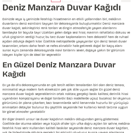
Deniz Manzara Duvar Kağıdı
Evinizde veya iş yerinizde ferahlığı hissetmenin en etkili yollarından biri, mekânın
duvarlarını deniz esintisini taşıyan bir dekorasyonla buluşturmaktır. Deniz manzara
duvar kağıdı, sakinleştirici renk tonları ve dingin atmosferiyle yaşam alanlarını
bambaşka bir boyuta taşır. Uzaktan gelen dalga sesi hissi, mavinin rahatlatıcı dokusu ve
ufuk çizgisinin verdiği huzur, bu tarz duvar kaplamalarını hem dekoratif hem de ruhsal
açıdan oldukça değerli kılar. Özellikle metropollerde yaşayanlar için deniz temalı duvar
tasarımları, ortamı daha ferah ve nefes alınabilir hale getirerek doğal bir kaçış alanı
sunar. Aynı zamanda dekorasyonda mavi tonlarını seven, doğaya yakın bir görünüm
isteyen kişiler için de ideal bir seçenektir.
En Güzel Deniz Manzara Duvar
Kağıdı
Ev ya da ofis dekorasyonunda en çok tercih edilen temalardan biri olan deniz teması,
minimalist veya modern fark etmeksizin pek çok stile uyum sağlar. En güzel deniz
manzara duvar kağıdı seçeneklerinin ortak noktası; gerçekçi baskı kalitesi, derinlik hissi
uyandıran kompozisyonu ve doğal tonlardır. Bazı modellerde uçsuz bucaksız bir okyanus
görünümü ön plana çıkarken, bazı tasarımlarda sahil kenarında huzurlu bir yürüyüşü
anımsatan detaylar bulunur. Bu çeşitlilik sayesinde her kullanıcı kendi tarzına uygun
bir görsel atmosfer yaratabilir.
Bir diğer önemli unsur ise duvar kağıdının mekânı olduğundan geniş göstermesi.
Özellikle dar oturma odaları veya küçük ofisler için ufka doğru açılan bir sahne, mekâna
ferahlık hissi verir. Kullanılan kaliteli baskılar sayesinde deniz manzara duvar kağıtları,
ışık ile birleştiğinde oldukça gerçekçi bir görüntü oluşturur. Ayrıca yaşam alanlarına