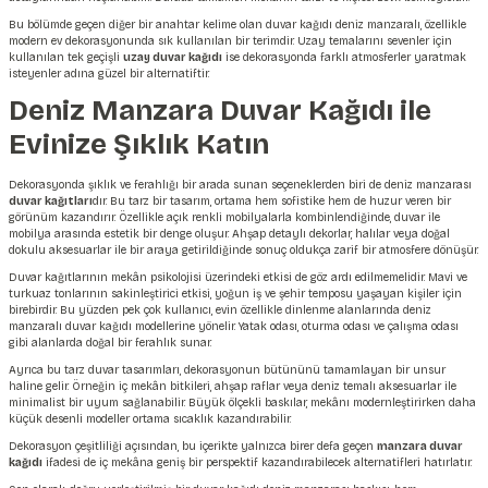
Bu bölümde geçen diğer bir anahtar kelime olan duvar kağıdı deniz manzaralı, özellikle
modern ev dekorasyonunda sık kullanılan bir terimdir. Uzay temalarını sevenler için
kullanılan tek geçişli
uzay duvar kağıdı
ise dekorasyonda farklı atmosferler yaratmak
isteyenler adına güzel bir alternatiftir.
Deniz Manzara Duvar Kağıdı ile
Evinize Şıklık Katın
Dekorasyonda şıklık ve ferahlığı bir arada sunan seçeneklerden biri de deniz manzarası
duvar kağıtları
dır. Bu tarz bir tasarım, ortama hem sofistike hem de huzur veren bir
görünüm kazandırır. Özellikle açık renkli mobilyalarla kombinlendiğinde, duvar ile
mobilya arasında estetik bir denge oluşur. Ahşap detaylı dekorlar, halılar veya doğal
dokulu aksesuarlar ile bir araya getirildiğinde sonuç oldukça zarif bir atmosfere dönüşür.
Duvar kağıtlarının mekân psikolojisi üzerindeki etkisi de göz ardı edilmemelidir. Mavi ve
turkuaz tonlarının sakinleştirici etkisi, yoğun iş ve şehir temposu yaşayan kişiler için
birebirdir. Bu yüzden pek çok kullanıcı, evin özellikle dinlenme alanlarında deniz
manzaralı duvar kağıdı modellerine yönelir. Yatak odası, oturma odası ve çalışma odası
gibi alanlarda doğal bir ferahlık sunar.
Ayrıca bu tarz duvar tasarımları, dekorasyonun bütününü tamamlayan bir unsur
haline gelir. Örneğin iç mekân bitkileri, ahşap raflar veya deniz temalı aksesuarlar ile
minimalist bir uyum sağlanabilir. Büyük ölçekli baskılar, mekânı modernleştirirken daha
küçük desenli modeller ortama sıcaklık kazandırabilir.
Dekorasyon çeşitliliği açısından, bu içerikte yalnızca birer defa geçen
manzara duvar
kağıdı
ifadesi de iç mekâna geniş bir perspektif kazandırabilecek alternatifleri hatırlatır.