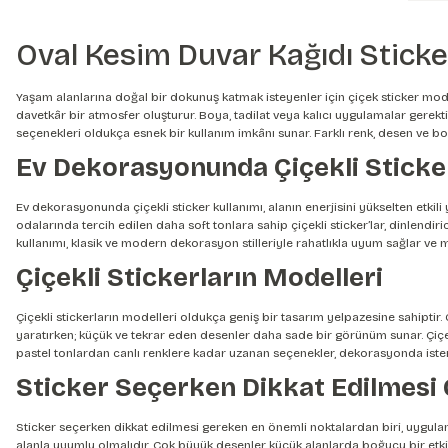
Oval Kesim Duvar Kağıdı Sticke
Yaşam alanlarına doğal bir dokunuş katmak isteyenler için çiçek sticker mode
davetkâr bir atmosfer oluşturur. Boya, tadilat veya kalıcı uygulamalar gerek
seçenekleri oldukça esnek bir kullanım imkânı sunar. Farklı renk, desen ve b
Ev Dekorasyonunda Çiçekli Sticke
Ev dekorasyonunda çiçekli sticker kullanımı, alanın enerjisini yükselten etki
odalarında tercih edilen daha soft tonlara sahip çiçekli sticker’lar, dinlendiri
kullanımı, klasik ve modern dekorasyon stilleriyle rahatlıkla uyum sağlar ve
Çiçekli Stickerların Modelleri
Çiçekli stickerların modelleri oldukça geniş bir tasarım yelpazesine sahiptir.
yaratırken; küçük ve tekrar eden desenler daha sade bir görünüm sunar. Çiçekte
pastel tonlardan canlı renklere kadar uzanan seçenekler, dekorasyonda isten
Sticker Seçerken Dikkat Edilmesi
Sticker seçerken dikkat edilmesi gereken en önemli noktalardan biri, uygulan
alanla uyumlu olmalıdır. Çok büyük desenler küçük alanlarda boğucu bir etki y