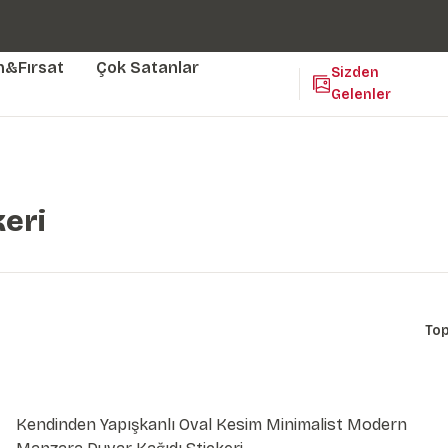
Duvar ölçünüze özel üretim | 3 farklı malzeme seçeneği 😎
Yaşam Alanlarınıza Sanat Katıyoruz 🤍
Kendinden Yapışkanlı Kolay Uygulanan Duvar Kağıtları😇
m&Fırsat
Çok Satanlar
Sizden
Gelenler
keri
To
Kendinden Yapışkanlı Oval Kesim Minimalist Modern