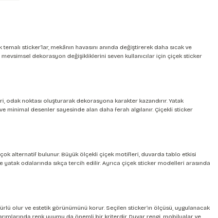
temalı sticker’lar, mekânın havasını anında değiştirerek daha sıcak ve
evsimsel dekorasyon değişikliklerini seven kullanıcılar için çiçek sticker
eri, odak noktası oluşturarak dekorasyona karakter kazandırır. Yatak
i ve minimal desenler sayesinde alan daha ferah algılanır. Çiçekli sticker
ok alternatif bulunur. Büyük ölçekli çiçek motifleri, duvarda tablo etkisi
e yatak odalarında sıkça tercih edilir. Ayrıca çiçek sticker modelleri arasında
rlü olur ve estetik görünümünü korur. Seçilen sticker’ın ölçüsü, uygulanacak
sarımlarında renk uyumu da önemli bir kriterdir. Duvar rengi, mobilyalar ve