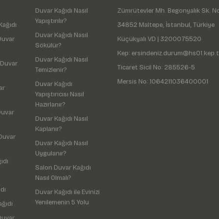
Duvar Kağıdı Nasıl
Zümrütevler Mh. Begonyalık Sk. N
Yapıştırılır?
Kağıdı
34852 Maltepe, İstanbul, Türkiye
Duvar Kağıdı Nasıl
Duvar
Küçükyalı VD | 3200075520
Sökülür?
Kep: ersindeniz.durum@hs01.kep.t
Duvar Kağıdı Nasıl
 Duvar
Ticaret Sicil No: 285526-5
Temizlenir?
Mersis No: 1064211036400001
Duvar Kağıdı
ar
Yapıştırıcısı Nasıl
Hazırlanır?
Duvar
Duvar Kağıdı Nasıl
Kaplanır?
Duvar
Duvar Kağıdı Nasıl
Uygulanır?
ıdı
Salon Duvar Kağıdı
Nasıl Olmalı?
dı
Duvar Kağıdı ile Evinizi
Yenilemenin 5 Yolu
ağıdı
Duvar