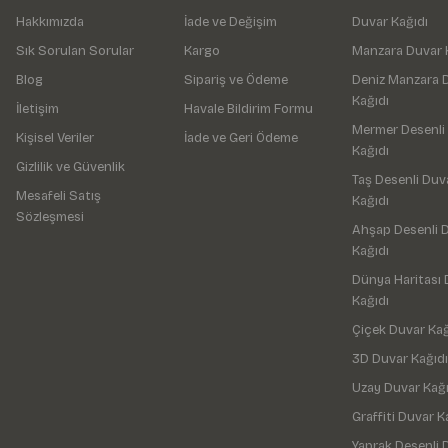
Hakkımızda
İade ve Değişim
Duvar Kağıdı
Sık Sorulan Sorular
Kargo
Manzara Duvar 
Blog
Sipariş ve Ödeme
Deniz Manzara 
Kağıdı
İletişim
Havale Bildirim Formu
Mermer Desenli
Kişisel Veriler
İade ve Geri Ödeme
Kağıdı
Gizlilik ve Güvenlik
Taş Desenli Duv
Mesafeli Satış
Kağıdı
Sözleşmesi
Ahşap Desenli 
Kağıdı
Dünya Haritası 
Kağıdı
Çiçek Duvar Kağ
3D Duvar Kağıdı
Uzay Duvar Kağı
Graffiti Duvar K
Yaprak Desenli 