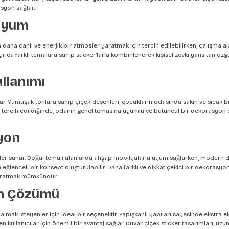
syon sağlar.
 Uyum
a daha canlı ve enerjik bir atmosfer yaratmak için tercih edilebilirken, çalışma al
ıca farklı temalara sahip sticker’larla kombinlenerek kişisel zevki yansıtan özg
llanımı
 Yumuşak tonlara sahip çiçek desenleri, çocukların odasında sakin ve sıcak bir 
e tercih edildiğinde, odanın genel temasına uyumlu ve bütüncül bir dekorasyon el
yon
özümler sunar. Doğal temalı alanlarda ahşap mobilyalarla uyum sağlarken, moder
 eğlenceli bir konsept oluşturulabilir. Daha farklı ve dikkat çekici bir dekorasyon
 yaratmak mümkündür.
on Çözümü
ç almak isteyenler için ideal bir seçenektir. Yapışkanlı yapıları sayesinde ekst
teyen kullanıcılar için önemli bir avantaj sağlar. Duvar çiçek sticker tasarımları