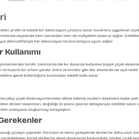
ri
lleri, pratik ve estetik bir dekorasyon çözümü sunar. Duvarlara uygulanan çiçek 
tirmemesi sayesinde hem zamandan hem de maliyetten tasarruf sağlar. Özellikle m
oyut alternatifleriyle her dekorasyon tarzına kolayca uyum sağlar.
r Kullanımı
li yöntemlerden biridir. Salonlarda tek bir duvarda kullanılan büyük çiçek desenl
ci ve huzurlu bir ortam yaratır. Antre ve koridor gibi dar alanlarda ise açık renkl
 mekânın genel bütünlüğünü bozmadan estetik katkı sunar.
 Gerçekçi çiçek illüstrasyonlarından stilize edilmiş modern desenlere kadar pek ç
n sticker tasarımları, doğallığı ön plana çıkaran detaylarıyla özellikle salon v
ilen ambiyansı oluşturmayı kolaylaştırır.
 Gerekenler
acağı yüzeyin yapısıdır. Pürüzsüz ve temiz yüzeylerde sticker’lar daha uzun ömü
aratabilirken, küçük sticker’lar geniş duvarlarda kaybolabilir. Sticker çiçek ta