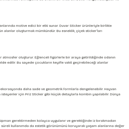
anlarında motive edici bir etki sunar.
Duvar Sticker
ürünleriyle birlikte
ün alanlar oluşturmak mümkündür. Bu esneklik, çiçek sticker’ları
atmosfer oluşturur. Eğlenceli figürlerle bir araya getirildiğinde odanın
de edilir. Bu sayede çocukların keyifle vakit geçirebileceği alanlar
n dekorasyonda daha sade ve geometrik formlarla dengelenebilir.
Hayvan
 isteyenler için
Priz Sticker
gibi küçük detaylarla kombin yapılabilir.
Dünya
ra ekipman gerektirmeden kolayca uygulanır ve gerektiğinde iz bırakmadan
, uzun süreli kullanımda da estetik görünümünü koruyarak yaşam alanlarına değer