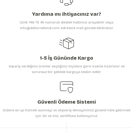
Ürün açıklamasında eksik bilgiler bulunuyor.
Yardıma mı ihtiyacınız var?
Ürün bilgilerinde hatalar bulunuyor.
0216 748 75 45 numaralı destek hattımızı arayabilir veya
Ürün fiyatı diğer sitelerden daha pahalı.
info@dekoristland.com adresine mail gönderebilirsiniz.
Bu ürüne benzer farklı alternatifler olmalı.
1-5 İş Gününde Kargo
Sipariş verdiğiniz ürünler seçtiğiniz ölçülere göre özenle hazırlanır ve
sorunsuz bir şekilde kargoya teslim edilir.
Gönder
Güvenli Ödeme Sistemi
Sizlere en iyi hizmeti sunmayı ve alışveriş deneyiminizi güvenli hale getirmek
için 3D ve SSL sertifikası kullanıyoruz.