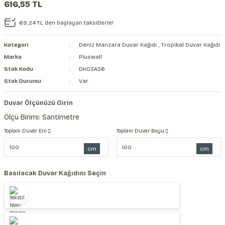
616,55 TL
şkanlı Duvar Kanvası
69,24 TL den başlayan taksitlerle!
Kağıdı
Kategori
Deniz Manzara Duvar Kağıdı
,
Tropikal Duvar Kağıdı
Marka
Pluswall
Stok Kodu
DK03A36
Stok Durumu
Var
Duvar Ölçünüzü Girin
Ölçü Birimi: Santimetre
Toplam Duvar Eni
Toplam Duvar Boyu
cm
cm
Basılacak Duvar Kağıdını Seçin