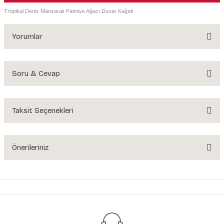
Tropikal Deniz Manzaralı Palmiye Ağacı Duvar Kağıdı
Yorumlar
Soru & Cevap
Bu ürüne ilk yorumu siz yapın!
Yorum Yaz
Taksit Seçenekleri
Ürün hakkında henüz soru sorulmamış.
Soru Sor
Önerileriniz
Bu ürünün fiyat bilgisi, resim, ürün açıklamalarında ve diğer konularda
yetersiz gördüğünüz noktaları öneri formunu kullanarak tarafımıza
iletebilirsiniz.
Görüş ve önerileriniz için teşekkür ederiz.
Ürün resmi kalitesiz, bozuk veya görüntülenemiyor.