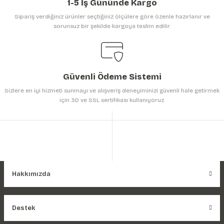
1-5 İş Gününde Kargo
Sipariş verdiğiniz ürünler seçtiğiniz ölçülere göre özenle hazırlanır ve
sorunsuz bir şekilde kargoya teslim edilir.
Güvenli Ödeme Sistemi
Sizlere en iyi hizmeti sunmayı ve alışveriş deneyiminizi güvenli hale getirmek
için 3D ve SSL sertifikası kullanıyoruz.
Hakkımızda
Destek