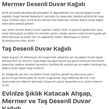
Mermer Desenli Duvar Kağıdı
Şıklık ve zarafet denildiğinde akla gelen ilk seçeneklerden biri mermer desenli duvar
kağıdıdır. Doğal mermer damarlarını yansıtan bu tasarımlar, mekâna sofistike bir hava
katar. Özellikle salon, antre ve ofis alanlarında kullanılan mermer desenli duvar kağıdı,
alanı daha prestijli gösterir.
Açık renkli mermer desenli duvar kağıtları, mekânı ferah ve aydınlık gösterirken; koyu
tonlar daha güçlü ve iddialı bir atmosfer yaratır. Gerçek mermer kullanımına kıyasla çok
daha ekonomik ve pratik olan bu seçenekler, modern dekorasyonun önemli
tamamlayıcılarından biridir.
Taş Desenli Duvar Kağıdı
Doğal ve güçlü bir dekorasyon dili oluşturmak isteyenler için taş desenli duvar kağıdı
oldukça etkili bir tercihtir. Tuğla, doğal taş veya kayrak taşı görünümleriyle hazırlanan
tasarımlar, mekâna karakter kazandırır. Özellikle loft, endüstriyel ve modern tarzlarda taş
desenli duvar kağıdı sıkça kullanılır.
Bu kategoride yer alan taş desenli duvar kağıtları, gerçek taş dokusuna yakın
görünümüyle dikkat çeker. Bir duvarı vurgulamak veya mekânda derinlik hissi
oluşturmak için ideal bir çözümdür. Dayanıklı yapısı sayesinde uzun süreli kullanım
sunar.
Evinize Şıklık Katacak Ahşap,
Mermer ve Taş Desenli Duvar
Kağıdı