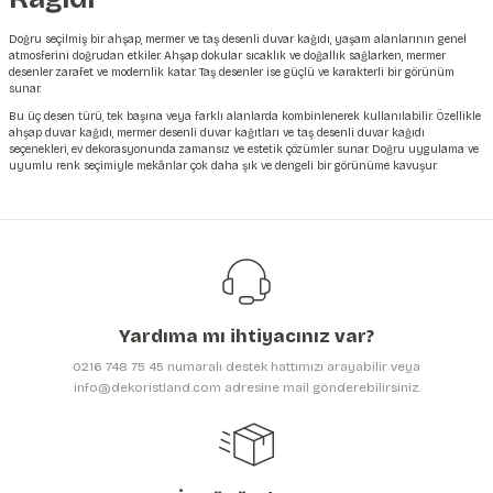
Doğru seçilmiş bir ahşap, mermer ve taş desenli
duvar kağıdı
, yaşam alanlarının genel
atmosferini doğrudan etkiler. Ahşap dokular sıcaklık ve doğallık sağlarken, mermer
desenler zarafet ve modernlik katar. Taş desenler ise güçlü ve karakterli bir görünüm
sunar.
Bu üç desen türü, tek başına veya farklı alanlarda kombinlenerek kullanılabilir. Özellikle
ahşap duvar kağıdı, mermer desenli duvar kağıtları ve taş desenli duvar kağıdı
seçenekleri, ev dekorasyonunda zamansız ve estetik çözümler sunar. Doğru uygulama ve
uyumlu renk seçimiyle mekânlar çok daha şık ve dengeli bir görünüme kavuşur.
Yardıma mı ihtiyacınız var?
0216 748 75 45 numaralı destek hattımızı arayabilir veya
info@dekoristland.com adresine mail gönderebilirsiniz.