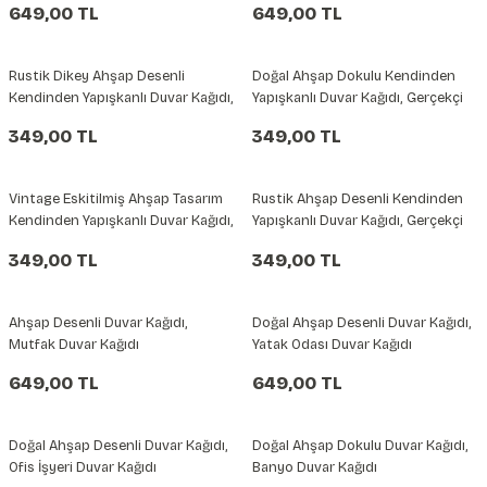
649,00 TL
649,00 TL
şkanlı Duvar Kanvası
Rustik Dikey Ahşap Desenli
Doğal Ahşap Dokulu Kendinden
Kağıdı
Kendinden Yapışkanlı Duvar Kağıdı,
Yapışkanlı Duvar Kağıdı, Gerçekçi
Tahta Desenli Duvar Kağıdı
Kahverengi Ahşap Desenli Duvar
349,00 TL
349,00 TL
Kağıdı
Vintage Eskitilmiş Ahşap Tasarım
Rustik Ahşap Desenli Kendinden
Kendinden Yapışkanlı Duvar Kağıdı,
Yapışkanlı Duvar Kağıdı, Gerçekçi
Rustik Ahşap Desenli Duvar Kağıdı
Ahşap Duvar Kağıdı
349,00 TL
349,00 TL
Ahşap Desenli Duvar Kağıdı,
Doğal Ahşap Desenli Duvar Kağıdı,
Mutfak Duvar Kağıdı
Yatak Odası Duvar Kağıdı
649,00 TL
649,00 TL
Doğal Ahşap Desenli Duvar Kağıdı,
Doğal Ahşap Dokulu Duvar Kağıdı,
Ofis İşyeri Duvar Kağıdı
Banyo Duvar Kağıdı