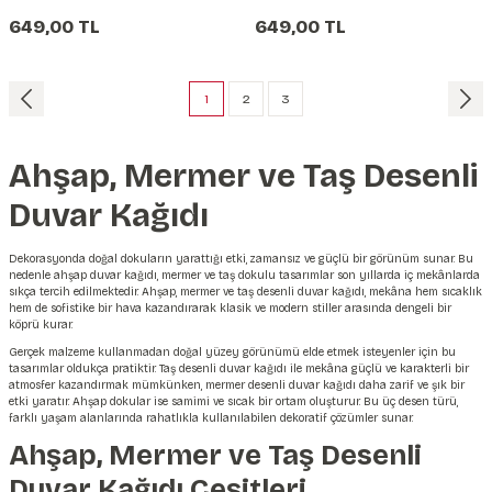
Kağıdı
649,00 TL
649,00 TL
1
2
3
Ahşap, Mermer ve Taş Desenli
Duvar Kağıdı
Dekorasyonda doğal dokuların yarattığı etki, zamansız ve güçlü bir görünüm sunar. Bu
nedenle
ahşap duvar kağıdı
, mermer ve taş dokulu tasarımlar son yıllarda iç mekânlarda
sıkça tercih edilmektedir. Ahşap, mermer ve taş desenli duvar kağıdı, mekâna hem sıcaklık
hem de sofistike bir hava kazandırarak klasik ve modern stiller arasında dengeli bir
köprü kurar.
Gerçek malzeme kullanmadan doğal yüzey görünümü elde etmek isteyenler için bu
tasarımlar oldukça pratiktir.
Taş desenli duvar kağıdı
ile mekâna güçlü ve karakterli bir
atmosfer kazandırmak mümkünken,
mermer desenli duvar kağıdı
daha zarif ve şık bir
etki yaratır. Ahşap dokular ise samimi ve sıcak bir ortam oluşturur. Bu üç desen türü,
farklı yaşam alanlarında rahatlıkla kullanılabilen dekoratif çözümler sunar.
Ahşap, Mermer ve Taş Desenli
Duvar Kağıdı Çeşitleri