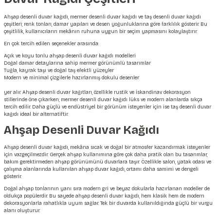
Ahşap desenli duvar kağıdı, mermer desenli duvar kağıdı ve taş desenli duvar kağıdı
çeşitleri; renk tonları, damar yapıları ve desen yoğunluklarına göre farklılık gösterir. Bu
çeşitlilik, kullanıcıların mekânın ruhuna uygun bir seçim yapmasını kolaylaştırır.
En çok tercih edilen seçenekler arasında:
Açık ve koyu tonlu ahşap desenli duvar kağıdı modelleri
Doğal damar detaylarına sahip mermer görünümlü tasarımlar
Tuğla, kayrak taşı ve doğal taş efektli yüzeyler
Modern ve minimal çizgilerle hazırlanmış dokulu desenler
yer alır. Ahşap desenli duvar kağıtları, özellikle rustik ve İskandinav dekorasyon
stillerinde öne çıkarken; mermer desenli duvar kağıdı lüks ve modern alanlarda sıkça
tercih edilir. Daha güçlü ve endüstriyel bir görünüm isteyenler için ise taş desenli duvar
kağıdı ideal bir alternatiftir.
Ahşap Desenli Duvar Kağıdı
Ahşap desenli duvar kağıdı, mekâna sıcak ve doğal bir atmosfer kazandırmak isteyenler
için vazgeçilmezdir. Gerçek ahşap kullanımına göre çok daha pratik olan bu tasarımlar,
bakım gerektirmeden ahşap görünümünü duvarlara taşır. Özellikle salon, yatak odası ve
çalışma alanlarında kullanılan ahşap duvar kağıdı, ortamı daha samimi ve dengeli
gösterir.
Doğal ahşap tonlarının yanı sıra modern gri ve beyaz dokularla hazırlanan modeller de
oldukça popülerdir. Bu sayede ahşap desenli duvar kağıdı, hem klasik hem de modern
dekorasyonlarla rahatlıkla uyum sağlar. Tek bir duvarda kullanıldığında güçlü bir vurgu
alanı oluşturur.