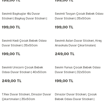
199,00 TL
199,00 TL
şkanlı Duvar Kanvası
Sevimli Baykuşlar 4lü Duvar
Sevimli Tavşan Çocuk Bebek Odası
Kağıdı
Stickeri | Baykuş Duvar Stickeri |
Duvar Stickeri | 35x50cm
25x25cm
199,00 TL
199,00 TL
Sevimli Kedi Çocuk Bebek Odası
Sevimli Aslan Duvar Stickeri, Kreş
Duvar Stickeri | 35x50cm
Anaokulu Duvar Çıkartmaları|
47x50cm
199,00 TL
249,00 TL
Sevimli Unicorn Çocuk Bebek
Sevim Yunus Çocuk Bebek Odası
Odası Duvar Stickeri | 40x50cm
Duvar Stickeri | 32x50cm
249,00 TL
199,00 TL
T.Rex Duvar Stickeri, Dinazor Duvar
Dinazor Duvar Stickeri, Çocuk
Çıkartmaları | 35x50cm
Bebek Odası Duvar Stickeri |
35x50cm