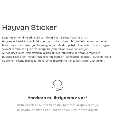
Hayvan Sticker
Doğanın en renkli ve etkileyici canlılarıyla tanışmaya hazır mısınız?
Hayvanlar Serisi Sticker koleksiyonumuz, size doğanın büyüsünü her an, her yerde
hissettirme fırsatı sunuyor. Bu kategori, çocuklardan yetişkinlere kadar herkesin ilgisini
çekecek birbirinden güzel ve detaylı hayvan temalı stickerlar içeriyor.
Ayrıca, doğa ve hayvan sevgisini aşılamak için mükemmel bir hediye seçeneği!
Bu eşsiz koleksiyon, her anınıza doğanın enerjisini ve neşesini katacak. Hayvanlar Serisi
Stickerler ile kendinizi doğanın kalbinde hissedin ve her zaman yanınızda taşıyın.
Yardıma mı ihtiyacınız var?
0216 748 75 45 numaralı destek hattımızı arayabilir veya
info@dekoristland.com adresine mail gönderebilirsiniz.