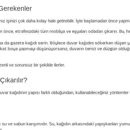
Gerekenler
 işinizi çok daha kolay hale getirebilir. İşte başlamadan önce yap
nce, etrafınızdaki tüm mobilya ve eşyaları odadan çıkarın. Bu, hem
a da gazete kağıdı serin. Böylece duvar kağıdını sökerken düşen yap
kat boya yapmayı düşünüyorsanız, duvarın temiz ve düzgün olduğunda
nli ve sorunsuz bir şekilde ilerler.
ıkarılır?
duvar kağıdının yapısı farklı olduğundan, kullanabileceğiniz yöntemler
k su ve sabun karışımıdır. Su, kağıdın arkasındaki yapışkanları yum
r.