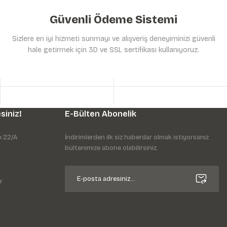
Güvenli Ödeme Sistemi
Sizlere en iyi hizmeti sunmayı ve alışveriş deneyiminizi güvenli
hale getirmek için 3D ve SSL sertifikası kullanıyoruz.
siniz!
E-Bülten Abonelik
o:22/A
İndirimlerden ilk siz haberdar olmak istiyorsanız
bültenimize abone olabilirsiniz.
r