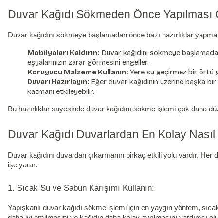
Duvar Kağıdı Sökmeden Önce Yapılması 
Duvar kağıdını sökmeye başlamadan önce bazı hazırlıklar yapmanız
Mobilyaları Kaldırın:
Duvar kağıdını sökmeye başlamadan ö
eşyalarınızın zarar görmesini engeller.
Koruyucu Malzeme Kullanın:
Yere su geçirmez bir örtü y
Duvarı Hazırlayın:
Eğer duvar kağıdının üzerine başka bir 
katmanı etkileyebilir.
Bu hazırlıklar sayesinde
duvar kağıdı
nı sökme işlemi çok daha düze
Duvar Kağıdı Duvarlardan En Kolay Nasıl Ç
Duvar kağıdını duvardan çıkarmanın birkaç etkili yolu vardır. Her 
işe yarar:
1. Sıcak Su ve Sabun Karışımı Kullanın:
Yapışkanlı duvar kağıdı sökme işlemi için en yaygın yöntem, sıca
daha iyi emilmesini ve kağıdın daha kolay ayrılmasını yardımcı olu