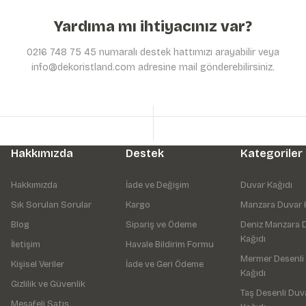
Yardıma mı ihtiyacınız var?
0216 748 75 45 numaralı destek hattımızı arayabilir veya
info@dekoristland.com adresine mail gönderebilirsiniz.
Hakkımızda
Destek
Kategoriler
Hakkımızda
İade ve Değişim
Duvar Kağıdı
Sık Sorulan Sorular
Kargo
Manzara Duvar 
Blog
Sipariş ve Ödeme
Deniz Manzara 
Kağıdı
İletişim
Havale Bildirim Formu
Mermer Desenli
Kişisel Veriler
İade ve Geri Ödeme
Kağıdı
Gizlilik ve Güvenlik
Taş Desenli Duv
Mesafeli Satış