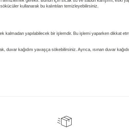
 temizlemek gerekir. Bunun için sıcak su ve sabun karışımı, eski yap
kücüler kullanarak bu kalıntıları temizleyebilirsiniz.
k kalmadan yapılabilecek bir işlemdir. Bu işlemi yaparken dikkat e
ak, duvar kağıdını yavaşça sökebilirsiniz. Ayrıca, ısınan duvar kağı