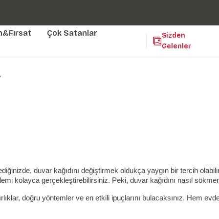
Duvar ölçünüze özel üretim | 3 farklı malzeme seçeneği 😎
Yaşam Alanlarınıza Sanat Katıyoruz 🤍
Kendinden Yapışkanlı Kolay Uygulanan Duvar Kağıtları😇
m&Fırsat
Çok Satanlar
Sizden
Gelenler
?
iğinizde, duvar kağıdını değiştirmek oldukça yaygın bir tercih olabili
işlemi kolayca gerçekleştirebilirsiniz. Peki, duvar kağıdını nasıl sökm
lar, doğru yöntemler ve en etkili ipuçlarını bulacaksınız. Hem evde