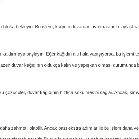
ç dakika bekleyin. Bu işlem, kağıdın duvardan ayrılmasını kolaylaştıraca
ını kaldırmaya başlayın. Eğer kağıdın altı hala yapışıyorsa, bu işlemi t
bazen duvar kağıdının oldukça kalın ve yapışkan olması durumunda bu
r. Bu çözücüler, duvar kağıdının hızlıca sökülmesini sağlar. Ancak, ki
ha zahmetli olabilir. Ancak bazı ekstra adımlar ile bu işlem daha verim