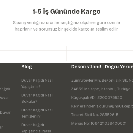
1-5 İş Gününde Kargo
Sipariş verdiğiniz ürünler seçtiğiniz ölçülere göre özenle
hazırlanır ve sorunsuz bir şekilde kargoya teslim edilir.
Blog
Dekoristland | Doğru Yerde
Duvar Kağıdı Nasıl
Zümrütevler Mh. Begonyalık Sk. N
Yapıştırılır?
Kağıdı
34852 Maltepe, İstanbul, Türkiye
Duvar Kağıdı Nasıl
Duvar
Küçükyalı VD | 3200075520
Sökülür?
Kep: ersindeniz.durum@hs01.kep.t
Duvar Kağıdı Nasıl
 Duvar
Ticaret Sicil No: 285526-5
Temizlenir?
Mersis No: 1064211036400001
Duvar Kağıdı
ar
Yapıştırıcısı Nasıl