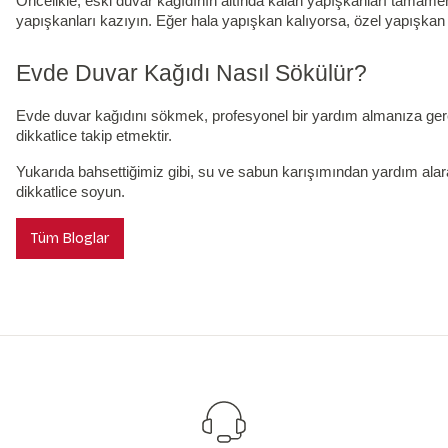
Öncelikle, eski duvar kağıdının altında kalan yapışkanları tamamen
yapışkanları kazıyın. Eğer hala yapışkan kalıyorsa, özel yapışkan sö
Evde Duvar Kağıdı Nasıl Sökülür?
Evde duvar kağıdını sökmek, profesyonel bir yardım almanıza gere
dikkatlice takip etmektir.
Yukarıda bahsettiğimiz gibi, su ve sabun karışımından yardım alar
dikkatlice soyun.
Tüm Bloglar