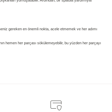
ışkanları yumuşatabilir. Ardından, bir spatula yardımıyla
tmeniz gereken en önemli nokta, acele etmemek ve her adımı
dının hemen her parçası sökülemeyebilir, bu yüzden her parçayı