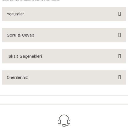
Yorumlar
Soru & Cevap
Bu ürüne ilk yorumu siz yapın!
Yorum Yaz
Taksit Seçenekleri
Ürün hakkında henüz soru sorulmamış.
Soru Sor
Önerileriniz
Bu ürünün fiyat bilgisi, resim, ürün açıklamalarında ve diğer konularda
yetersiz gördüğünüz noktaları öneri formunu kullanarak tarafımıza
iletebilirsiniz.
Görüş ve önerileriniz için teşekkür ederiz.
Ürün resmi kalitesiz, bozuk veya görüntülenemiyor.