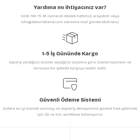
Ürün açıklamasında eksik bilgiler bulunuyor.
Yardıma mı ihtiyacınız var?
Ürün bilgilerinde hatalar bulunuyor.
0216 748 75 45 numaralı destek hattımızı arayabilir veya
Ürün fiyatı diğer sitelerden daha pahalı.
info@dekoristland.com adresine mail gönderebilirsiniz.
Bu ürüne benzer farklı alternatifler olmalı.
1-5 İş Gününde Kargo
Sipariş verdiğiniz ürünler seçtiğiniz ölçülere göre özenle hazırlanır ve
sorunsuz bir şekilde kargoya teslim edilir.
Gönder
Güvenli Ödeme Sistemi
Sizlere en iyi hizmeti sunmayı ve alışveriş deneyiminizi güvenli hale getirmek
için 3D ve SSL sertifikası kullanıyoruz.