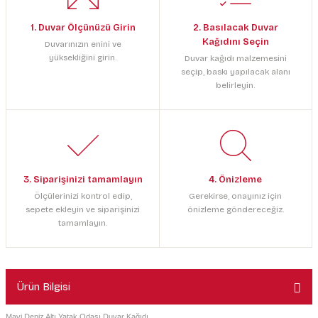
1. Duvar Ölçünüzü Girin
2. Basılacak Duvar
Kağıdını Seçin
Duvarınızın enini ve
yüksekliğini girin.
Duvar kağıdı malzemesini
seçip, baskı yapılacak alanı
belirleyin.
3. Siparişinizi tamamlayın
4. Önizleme
Ölçülerinizi kontrol edip,
Gerekirse, onayınız için
sepete ekleyin ve siparişinizi
önizleme göndereceğiz.
tamamlayın.
Ürün Bilgisi
Mavi Deniz Altı Yatak Odası Duvar Kağıdı