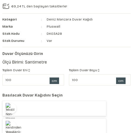
69,24 TL den başlayan taksitlerle!
şkanlı Duvar Kanvası
Kategori
Deniz Manzara Duvar Kağıdı
Kağıdı
Marka
Pluswall
Stok Kodu
DK03A28
Stok Durumu
Var
Duvar Ölçünüzü Girin
Ölçü Birimi: Santimetre
Toplam Duvar Eni
Toplam Duvar Boyu
cm
cm
Basılacak Duvar Kağıdını Seçin