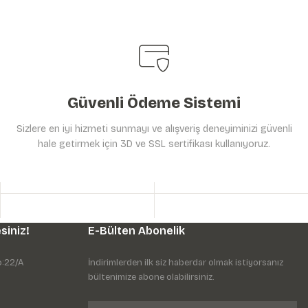
Güvenli Ödeme Sistemi
Sizlere en iyi hizmeti sunmayı ve alışveriş deneyiminizi güvenli
hale getirmek için 3D ve SSL sertifikası kullanıyoruz.
siniz!
E-Bülten Abonelik
o:22/A
İndirimlerden ilk siz haberdar olmak istiyorsanız
bültenimize abone olabilirsiniz.