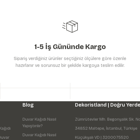
1-5 İş Gününde Kargo
Sipariş verdiğiniz ürünler seçtiğiniz ölçülere göre özenle
hazırlanır ve sorunsuz bir şekilde kargoya teslim edilir.
Blog
Dekoristland | Doğru Yerde
Duvar Kağıdı Nasıl
Zümrütevler Mh. Begonyalık Sk. N
Yapıştırılır?
Kağıdı
34852 Maltepe, İstanbul, Türkiye
Duvar Kağıdı Nasıl
Duvar
Küçükyalı VD | 3200075520