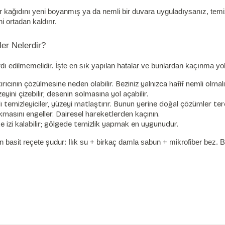
r kağıdını yeni boyanmış ya da nemli bir duvara uyguladıysanız, temi
 ortadan kaldırır.
er Nelerdir?
dı edilmemelidir. İşte en sık yapılan hatalar ve bunlardan kaçınma yoll
rıcının çözülmesine neden olabilir. Beziniz yalnızca hafif nemli olmalı
yini çizebilir, desenin solmasına yol açabilir.
temizleyiciler, yüzeyi matlaştırır. Bunun yerine doğal çözümler terci
masını engeller. Dairesel hareketlerden kaçının.
ke izi kalabilir; gölgede temizlik yapmak en uygunudur.
n en basit reçete şudur: Ilık su + birkaç damla sabun + mikrofiber bez