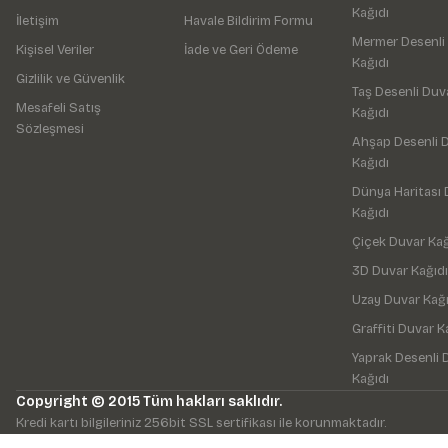
Kağıdı
İletişim
Havale Bildirim Formu
Mermer Desenli
Kişisel Veriler
İade ve Geri Ödeme
Kağıdı
Gizlilik ve Güvenlik
Taş Desenli Duv
Mesafeli Satış
Kağıdı
Sözleşmesi
Ahşap Desenli 
Kağıdı
Dünya Haritası 
Kağıdı
Çiçek Duvar Kağ
3D Duvar Kağıdı
Uzay Duvar Kağı
Graffiti Duvar K
Yaprak Desenli 
Kağıdı
Copyright © 2015 Tüm hakları saklıdır.
Kredi kartı bilgileriniz 256bit SSL sertifikası ile korunmaktadır.