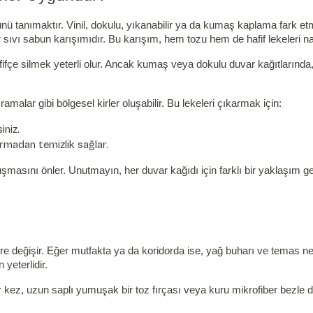
ünü tanımaktır. Vinil, dokulu, yıkanabilir ya da kumaş kaplama fark e
 sıvı sabun karışımıdır. Bu karışım, hem tozu hem de hafif lekeleri na
hafifçe silmek yeterli olur. Ancak kumaş veya dokulu duvar kağıtlarınd
alar gibi bölgesel kirler oluşabilir. Bu lekeleri çıkarmak için:
iniz.
ırmadan temizlik sağlar.
 oluşmasını önler. Unutmayın, her duvar kağıdı için farklı bir yaklaşı
değişir. Eğer mutfakta ya da koridorda ise, yağ buharı ve temas ned
yeterlidir.
 kez, uzun saplı yumuşak bir toz fırçası veya kuru mikrofiber bezle duv