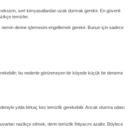
tmeksizin, sert kimyasallardan uzak durmak gerekir. En güvenli
zikçe temizler.
a, nemin derine işlemesini engellemek gerekir. Bunun için sadece
m gerekebilir; bu nedenle görünmeyen bir köşede küçük bir deneme
eniyle yılda birkaç kez temizlik gerekebilir. Ancak oturma odası
arları nazikçe silmek, derin temizlik ihtiyacını azaltır. Böylece