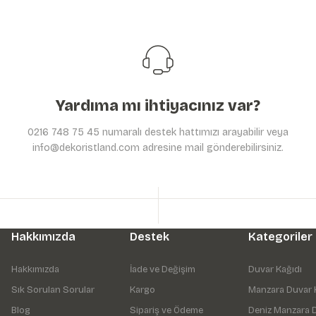
Yardıma mı ihtiyacınız var?
0216 748 75 45 numaralı destek hattımızı arayabilir veya
info@dekoristland.com adresine mail gönderebilirsiniz.
Hakkımızda
Destek
Kategoriler
Hakkımızda
İade ve Değişim
Duvar Kağıdı
Sık Sorulan Sorular
Kargo
Manzara Duvar 
Blog
Sipariş ve Ödeme
Deniz Manzara 