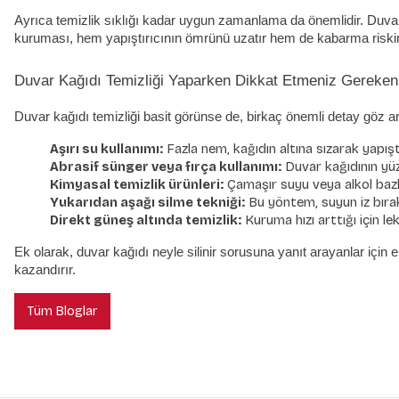
Ayrıca temizlik sıklığı kadar uygun zamanlama da önemlidir. Duva
kuruması, hem yapıştırıcının ömrünü uzatır hem de kabarma riskini
Duvar Kağıdı Temizliği Yaparken Dikkat Etmeniz Gerekenl
Duvar kağıdı temizliği basit görünse de, birkaç önemli detay göz ar
Aşırı su kullanımı:
Fazla nem, kağıdın altına sızarak yapıştı
Abrasif sünger veya fırça kullanımı:
Duvar kağıdının yüze
Kimyasal temizlik ürünleri:
Çamaşır suyu veya alkol bazlı 
Yukarıdan aşağı silme tekniği:
Bu yöntem, suyun iz bırak
Direkt güneş altında temizlik:
Kuruma hızı arttığı için le
Ek olarak, duvar kağıdı neyle silinir sorusuna yanıt arayanlar içi
kazandırır.
Tüm Bloglar