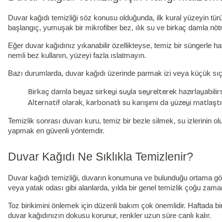
Duvar kağıdı
temizliği söz konusu olduğunda, ilk kural yüzeyin tür
başlangıç, yumuşak bir mikrofiber bez, ılık su ve birkaç damla nötr
Eğer duvar kağıdınız yıkanabilir özellikteyse, temiz bir süngerle 
nemli bez kullanın, yüzeyi fazla ıslatmayın.
Bazı durumlarda, duvar kağıdı üzerinde parmak izi veya küçük sıçram
Birkaç damla beyaz sirkeyi suyla seyrelterek hazırlayabilirs
Alternatif olarak, karbonatlı su karışımı da yüzeyi matlaşt
Temizlik sonrası duvarı kuru, temiz bir bezle silmek, su izlerinin
yapmak en güvenli yöntemdir.
Duvar Kağıdı Ne Sıklıkla Temizlenir?
Duvar kağıdı temizliği
, duvarın konumuna ve bulunduğu ortama göre 
veya yatak odası gibi alanlarda, yılda bir genel temizlik çoğu zaman 
Toz birikimini önlemek için düzenli bakım çok önemlidir. Haftada bir
duvar kağıdınızın dokusu korunur, renkler uzun süre canlı kalır.