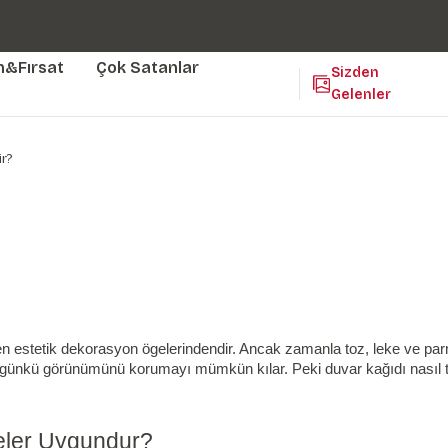
Duvar ölçünüze özel üretim | 3 farklı malzeme seçeneği 😎
Yaşam Alanlarınıza Sanat Katıyoruz 🤍
Kendinden Yapışkanlı Kolay Uygulanan Duvar Kağıtları😇
m&Fırsat
Çok Satanlar
Sizden
Gelenler
ir?
n estetik dekorasyon ögelerindendir. Ancak zamanla toz, leke ve parma
 günkü görünümünü korumayı mümkün kılar. Peki duvar kağıdı nasıl tem
meler Uygundur?