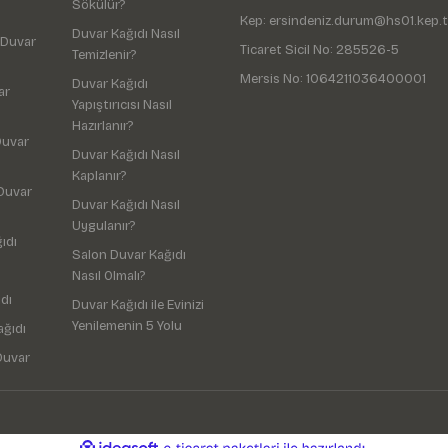
Sökülür?
Kep: ersindeniz.durum@hs01.kep.t
Duvar Kağıdı Nasıl
 Duvar
Ticaret Sicil No: 285526-5
Temizlenir?
Mersis No: 1064211036400001
Duvar Kağıdı
ar
Yapıştırıcısı Nasıl
Hazırlanır?
Duvar
Duvar Kağıdı Nasıl
Kaplanır?
Duvar
Duvar Kağıdı Nasıl
Uygulanır?
ıdı
Salon Duvar Kağıdı
Nasıl Olmalı?
dı
Duvar Kağıdı ile Evinizi
Yenilemenin 5 Yolu
ağıdı
Duvar
ile
ideasoft