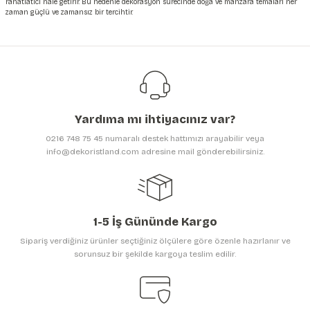
rahatlatıcı hâle getirir. Bu nedenle dekorasyon sürecinde doğa ve manzara temaları her
zaman güçlü ve zamansız bir tercihtir.
Yardıma mı ihtiyacınız var?
0216 748 75 45 numaralı destek hattımızı arayabilir veya
info@dekoristland.com adresine mail gönderebilirsiniz.
1-5 İş Gününde Kargo
Sipariş verdiğiniz ürünler seçtiğiniz ölçülere göre özenle hazırlanır ve
sorunsuz bir şekilde kargoya teslim edilir.