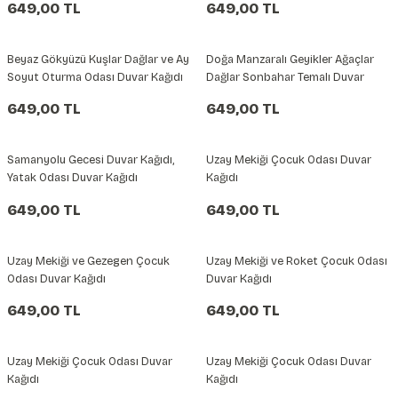
649,00 TL
649,00 TL
şkanlı Duvar Kanvası
Beyaz Gökyüzü Kuşlar Dağlar ve Ay
Doğa Manzaralı Geyikler Ağaçlar
Kağıdı
Soyut Oturma Odası Duvar Kağıdı
Dağlar Sonbahar Temalı Duvar
Kağıdı
649,00 TL
649,00 TL
Samanyolu Gecesi Duvar Kağıdı,
Uzay Mekiği Çocuk Odası Duvar
Yatak Odası Duvar Kağıdı
Kağıdı
649,00 TL
649,00 TL
Uzay Mekiği ve Gezegen Çocuk
Uzay Mekiği ve Roket Çocuk Odası
Odası Duvar Kağıdı
Duvar Kağıdı
649,00 TL
649,00 TL
Uzay Mekiği Çocuk Odası Duvar
Uzay Mekiği Çocuk Odası Duvar
Kağıdı
Kağıdı