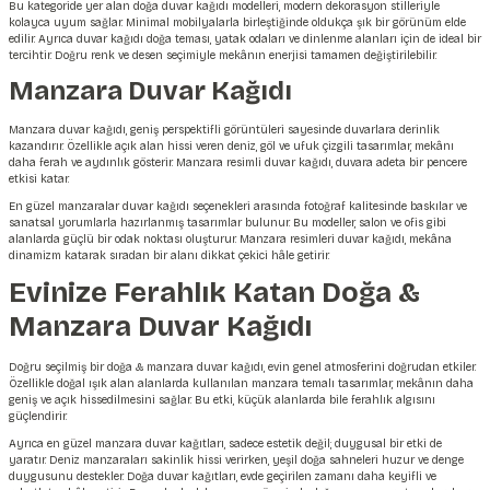
Bu kategoride yer alan
doğa duvar kağıdı
modelleri, modern dekorasyon stilleriyle
kolayca uyum sağlar. Minimal mobilyalarla birleştiğinde oldukça şık bir görünüm elde
edilir. Ayrıca duvar kağıdı doğa teması, yatak odaları ve dinlenme alanları için de ideal bir
tercihtir. Doğru renk ve desen seçimiyle mekânın enerjisi tamamen değiştirilebilir.
Manzara Duvar Kağıdı
Manzara duvar kağıdı, geniş perspektifli görüntüleri sayesinde duvarlara derinlik
kazandırır. Özellikle açık alan hissi veren deniz, göl ve ufuk çizgili tasarımlar, mekânı
daha ferah ve aydınlık gösterir. Manzara resimli duvar kağıdı, duvara adeta bir pencere
etkisi katar.
En güzel manzaralar duvar kağıdı seçenekleri arasında fotoğraf kalitesinde baskılar ve
sanatsal yorumlarla hazırlanmış tasarımlar bulunur. Bu modeller, salon ve ofis gibi
alanlarda güçlü bir odak noktası oluşturur. Manzara resimleri duvar kağıdı, mekâna
dinamizm katarak sıradan bir alanı dikkat çekici hâle getirir.
Evinize Ferahlık Katan Doğa &
Manzara Duvar Kağıdı
Doğru seçilmiş bir doğa & manzara duvar kağıdı, evin genel atmosferini doğrudan etkiler.
Özellikle doğal ışık alan alanlarda kullanılan manzara temalı tasarımlar, mekânın daha
geniş ve açık hissedilmesini sağlar. Bu etki, küçük alanlarda bile ferahlık algısını
güçlendirir.
Ayrıca en güzel manzara duvar kağıtları, sadece estetik değil; duygusal bir etki de
yaratır. Deniz manzaraları sakinlik hissi verirken, yeşil doğa sahneleri huzur ve denge
duygusunu destekler. Doğa duvar kağıtları, evde geçirilen zamanı daha keyifli ve