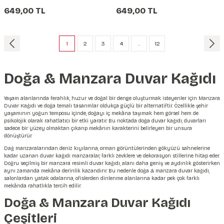
649,00 TL
649,00 TL
1
2
3
4
..
12
Doğa & Manzara Duvar Kağıdı
Yaşam alanlarında ferahlık, huzur ve doğal bir denge oluşturmak isteyenler için Manzara
Duvar Kağıdı ve doğa temalı tasarımlar oldukça güçlü bir alternatiftir. Özellikle şehir
yaşamının yoğun temposu içinde, doğayı iç mekâna taşımak hem görsel hem de
psikolojik olarak rahatlatıcı bir etki yaratır. Bu noktada doğa duvar kağıdı, duvarları
sadece bir yüzey olmaktan çıkarıp mekânın karakterini belirleyen bir unsura
dönüştürür.
Dağ manzaralarından deniz kıyılarına, orman görüntülerinden gökyüzü sahnelerine
kadar uzanan duvar kağıdı manzaralar, farklı zevklere ve dekorasyon stillerine hitap eder.
Doğru seçilmiş bir manzara resimli duvar kağıdı, alanı daha geniş ve aydınlık gösterirken
aynı zamanda mekâna derinlik kazandırır. Bu nedenle doğa & manzara duvar kağıdı,
salonlardan yatak odalarına, ofislerden dinlenme alanlarına kadar pek çok farklı
mekânda rahatlıkla tercih edilir.
Doğa & Manzara Duvar Kağıdı
Çeşitleri