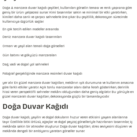
Doğa & manzara
duvar kağıdı
çeşitleri, kullanılan görselin teması ve renk yapısına göre
geniş bir ürün yelpazesi sunar. Kimi tasarımlar sakin ve minimal bir etki yaratırken,
kimileri daha canlı ve çarpıcı sahnelerle öne çıkar. Bu çeşitlilik, dekorasyon sürecinde
kullanıcıya özgürlük sağlar.
En çok tercih edilen modeller arasında:
Deniz manzara duvar kağıdı
tasarımları
Orman ve yeşil alan temalı doğa görselleri
Gün batımı ve gökyüzü manzaraları
Dağ, vadi ve doğal yol sahneleri
Fotoğraf gerçekliğinde manzara resimleri duvar kağıdı
yer alır. En güzel
manzara duvar
kağıtları, mekânın ışık durumuna ve kullanım amacına
göre farklı etkiler yaratır. Açık tonlu manzaralar alanı daha ferah gösterirken, derinlik
hissi veren perspektifli sahneler mekânı olduğundan daha geniş algılatır. Bu yönüyle en
güzel manzaralı duvar kağıtları, dekorasyonda güçlü bir tamamlayıcıdır.
Doğa Duvar Kağıdı
Doğa duvar kağıdı, yeşilin ve doğal dokuların huzur veren etkisini yaşam alanlarına
taşır. Özellikle bitki örtüsü, ağaçlar ve doğal peyzaj görselleriyle hazırlanan tasarımlar, iç
mekânda sakin bir atmosfer oluşturur. Doğa duvar kağıtları, stres seviyesini düşüren ve
mekânda dengeli bir ambiyans yaratan görseller sunar.