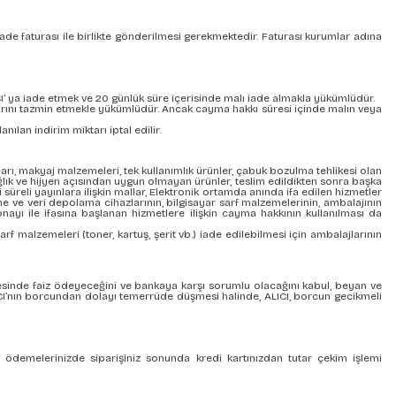
ade faturası ile birlikte gönderilmesi gerekmektedir. Faturası kurumlar adına
CI’ ya iade etmek ve 20 günlük süre içerisinde malı iade almakla yükümlüdür.
larını tazmin etmekle yükümlüdür. Ancak cayma hakkı süresi içinde malın veya
an indirim miktarı iptal edilir.
ları, makyaj malzemeleri, tek kullanımlık ürünler, çabuk bozulma tehlikesi olan
ağlık ve hijyen açısından uygun olmayan ürünler, teslim edildikten sonra başka
reli yayınlara ilişkin mallar, Elektronik ortamda anında ifa edilen hizmetler
ilme ve veri depolama cihazlarının, bilgisayar sarf malzemelerinin, ambalajının
ayı ile ifasına başlanan hizmetlere ilişkin cayma hakkının kullanılması da
arf malzemeleri (toner, kartuş, şerit vb.) iade edilebilmesi için ambalajlarının
evesinde faiz ödeyeceğini ve bankaya karşı sorumlu olacağını kabul, beyan ve
LICI’nın borcundan dolayı temerrüde düşmesi halinde, ALICI, borcun gecikmeli
ne ödemelerinizde siparişiniz sonunda kredi kartınızdan tutar çekim işlemi