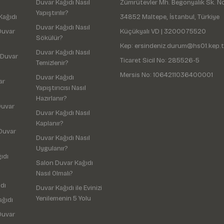
Duvar Kağıdı Nasıl
Zümrütevler Mh. Begonyalık Sk. N
Yapıştırılır?
Kağıdı
34852 Maltepe, İstanbul, Türkiye
Duvar Kağıdı Nasıl
Duvar
Küçükyalı VD | 3200075520
Sökülür?
Kep: ersindeniz.durum@hs01.kep.t
Duvar Kağıdı Nasıl
 Duvar
Ticaret Sicil No: 285526-5
Temizlenir?
Mersis No: 1064211036400001
Duvar Kağıdı
ar
Yapıştırıcısı Nasıl
Hazırlanır?
Duvar
Duvar Kağıdı Nasıl
Kaplanır?
Duvar
Duvar Kağıdı Nasıl
Uygulanır?
ıdı
Salon Duvar Kağıdı
Nasıl Olmalı?
dı
Duvar Kağıdı ile Evinizi
Yenilemenin 5 Yolu
ağıdı
Duvar