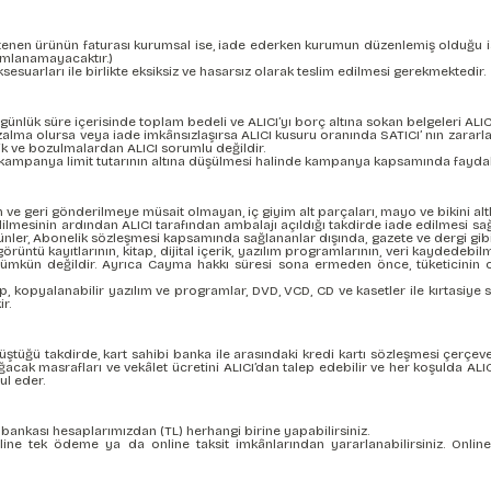
 istenen ürünün faturası kurumsal ise, iade ederken kurumun düzenlemiş olduğu i
amlanamayacaktır.)
sesuarları ile birlikte eksiksiz ve hasarsız olarak teslim edilmesi gerekmektedir.
günlük süre içerisinde toplam bedeli ve ALICI’yı borç altına sokan belgeleri ALI
alma olursa veya iade imkânsızlaşırsa ALICI kusuru oranında SATICI’ nın zarar
k ve bozulmalardan ALICI sorumlu değildir.
ampanya limit tutarının altına düşülmesi halinde kampanya kapsamında faydalanıl
an ve geri gönderilmeye müsait olmayan, iç giyim alt parçaları, mayo ve bikini alt
edilmesinin ardından ALICI tarafından ambalajı açıldığı takdirde iade edilmesi s
ler, Abonelik sözleşmesi kapsamında sağlananlar dışında, gazete ve dergi gibi sü
örüntü kayıtlarının, kitap, dijital içerik, yazılım programlarının, veri kaydedeb
ümkün değildir. Ayrıca Cayma hakkı süresi sona ermeden önce, tüketicinin on
ap, kopyalanabilir yazılım ve programlar, DVD, VCD, CD ve kasetler ile kırtasiye s
r.
üştüğü takdirde, kart sahibi banka ile arasındaki kredi kartı sözleşmesi çerç
oğacak masrafları ve vekâlet ücretini ALICI’dan talep edebilir ve her koşulda A
ul eder.
......, bankası hesaplarımızdan (TL) herhangi birine yapabilirsiniz.
 online tek ödeme ya da online taksit imkânlarından yararlanabilirsiniz. Onli