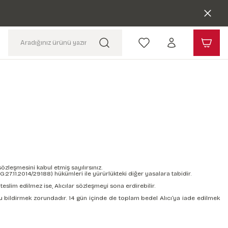
zleşmesini kabul etmiş sayılırsınız.
G:27.11.2014/29188) hükümleri ile yürürlükteki diğer yasalara tabidir.
teslim edilmez ise, Alıcılar sözleşmeyi sona erdirebilir.
u bildirmek zorundadır. 14 gün içinde de toplam bedel Alıcı’ya iade edilmek