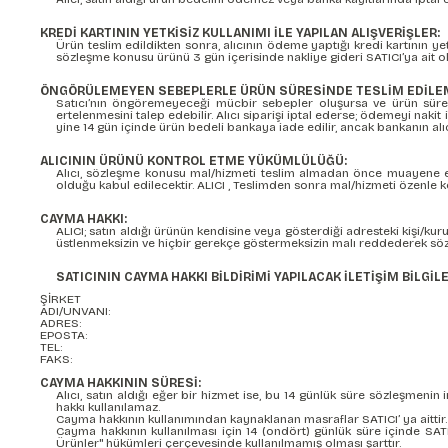
KREDİ KARTININ YETKİSİZ KULLANIMI İLE YAPILAN ALIŞVERİŞLER:
Ürün teslim edildikten sonra, alıcının ödeme yaptığı kredi kartının yetk
sözleşme konusu ürünü 3 gün içerisinde nakliye gideri SATICI’ya ait o
ÖNGÖRÜLEMEYEN SEBEPLERLE ÜRÜN SÜRESİNDE TESLİM EDİLEM
Satıcı’nın öngöremeyeceği mücbir sebepler oluşursa ve ürün süresinde
ertelenmesini talep edebilir. Alıcı siparişi iptal ederse; ödemeyi nakit
yine 14 gün içinde ürün bedeli bankaya iade edilir, ancak bankanın alıc
ALICININ ÜRÜNÜ KONTROL ETME YÜKÜMLÜLÜĞÜ:
Alıcı, sözleşme konusu mal/hizmeti teslim almadan önce muayene edece
olduğu kabul edilecektir. ALICI , Teslimden sonra mal/hizmeti özenle 
CAYMA HAKKI:
ALICI; satın aldığı ürünün kendisine veya gösterdiği adresteki kişi/kuru
üstlenmeksizin ve hiçbir gerekçe göstermeksizin malı reddederek söz
SATICININ CAYMA HAKKI BİLDİRİMİ YAPILACAK İLETİŞİM BİLGİLE
ŞİRKET
ADI/UNVANI:
ADRES:
EPOSTA:
TEL:
FAKS:
CAYMA HAKKININ SÜRESİ:
Alıcı, satın aldığı eğer bir hizmet ise, bu 14 günlük süre sözleşmen
hakkı kullanılamaz.
Cayma hakkının kullanımından kaynaklanan masraflar SATICI’ ya aittir.
Cayma hakkının kullanılması için 14 (ondört) günlük süre içinde SA
Ürünler" hükümleri çerçevesinde kullanılmamış olması şarttır.