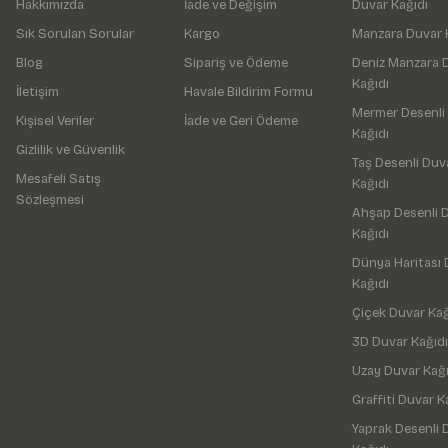
Hakkımızda
İade ve Değişim
Duvar Kağıdı
Sık Sorulan Sorular
Kargo
Manzara Duvar 
Blog
Sipariş ve Ödeme
Deniz Manzara 
Kağıdı
İletişim
Havale Bildirim Formu
Mermer Desenli
Kişisel Veriler
İade ve Geri Ödeme
Kağıdı
Gizlilik ve Güvenlik
Taş Desenli Duv
Mesafeli Satış
Kağıdı
Sözleşmesi
Ahşap Desenli 
Kağıdı
Dünya Haritası 
Kağıdı
Çiçek Duvar Kağ
3D Duvar Kağıdı
Uzay Duvar Kağı
Graffiti Duvar K
Yaprak Desenli 