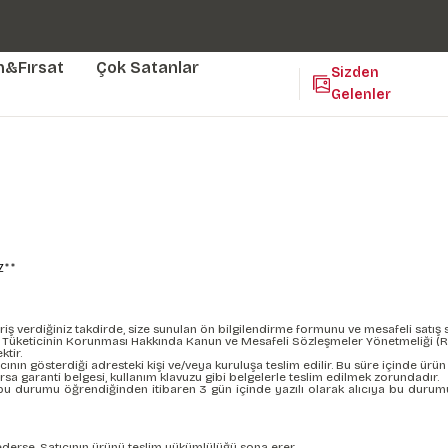
Duvar ölçünüze özel üretim | 3 farklı malzeme seçeneği 😎
Yaşam Alanlarınıza Sanat Katıyoruz 🤍
Kendinden Yapışkanlı Kolay Uygulanan Duvar Kağıtları😇
m&Fırsat
Çok Satanlar
Sizden
Gelenler
Z**
 verdiğiniz takdirde, size sunulan ön bilgilendirme formunu ve mesafeli satış sö
 sayılı Tüketicinin Korunması Hakkında Kanun ve Mesafeli Sözleşmeler Yönetmeliği (R
tir.
ının gösterdiği adresteki kişi ve/veya kuruluşa teslim edilir. Bu süre içinde ürün 
varsa garanti belgesi, kullanım klavuzu gibi belgelerle teslim edilmek zorundadır.
bu durumu öğrendiğinden itibaren 3 gün içinde yazılı olarak alıcıya bu durum
 ederse, Satıcının ürünü teslim yükümlülüğü sona erer.