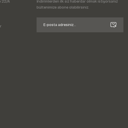
o:22/A
İndirimlerden ilk siz haberdar olmak istiyorsanız
bültenimize abone olabilirsiniz.
r