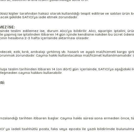
isiz kişiler tarafından haksız olarak kullanıldığı tespit edilirse ve satılan ürün 
lacak şekilde SATICI’ya iade etmek zorundadır.
EZ İSE:
 teslim edilemez ise, durum Alıcı’ya bildirilir. Alıcı, siparişin iptalini, ü
 ile yapmış ise iptalinden itibaren 14 gün içinde kendisine nakden bu ücret ödenir.
ının hesabına 2-3 hafta içerisinde aktarması olasıdır.
k; ezik, kırık, ambalajı yırtılmış vb. hasarlı ve ayıplı mal/hizmeti kargo şi
korunmak zorundadır. Cayma hakkı kullanılacaksa mal/hizmet kullanılmamalıdır. Ür
luşa teslim tarihinden itibaren 14 (on dört) gün içerisinde, SATICI’ya aşağıdaki i
leşmeden cayma hakkını kullanabilir.
Rİ:
in imzalandığı tarihten itibaren başlar. Cayma hakkı süresi sona ermeden önce, 
TICI' ya iadeli taahhütlü posta, faks veya eposta ile yazılı bildirimde bulu