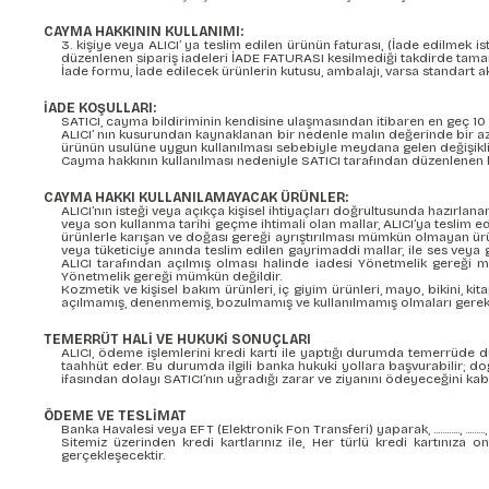
CAYMA HAKKININ KULLANIMI:
3. kişiye veya ALICI’ ya teslim edilen ürünün faturası, (İade edilmek
düzenlenen sipariş iadeleri İADE FATURASI kesilmediği takdirde tam
İade formu, İade edilecek ürünlerin kutusu, ambalajı, varsa standart ak
İADE KOŞULLARI:
SATICI, cayma bildiriminin kendisine ulaşmasından itibaren en geç 10 
ALICI’ nın kusurundan kaynaklanan bir nedenle malın değerinde bir az
ürünün usulüne uygun kullanılması sebebiyle meydana gelen değişikli
Cayma hakkının kullanılması nedeniyle SATICI tarafından düzenlenen k
CAYMA HAKKI KULLANILAMAYACAK ÜRÜNLER:
ALICI’nın isteği veya açıkça kişisel ihtiyaçları doğrultusunda hazırlan
veya son kullanma tarihi geçme ihtimali olan mallar, ALICI’ya teslim 
ürünlerle karışan ve doğası gereği ayrıştırılması mümkün olmayan ürün
veya tüketiciye anında teslim edilen gayrimaddi mallar, ile ses veya g
ALICI tarafından açılmış olması halinde iadesi Yönetmelik gereği m
Yönetmelik gereği mümkün değildir.
Kozmetik ve kişisel bakım ürünleri, iç giyim ürünleri, mayo, bikini, kit
açılmamış, denenmemiş, bozulmamış ve kullanılmamış olmaları gereki
TEMERRÜT HALİ VE HUKUKİ SONUÇLARI
ALICI, ödeme işlemlerini kredi kartı ile yaptığı durumda temerrüde d
taahhüt eder. Bu durumda ilgili banka hukuki yollara başvurabilir; d
ifasından dolayı SATICI’nın uğradığı zarar ve ziyanını ödeyeceğini kab
ÖDEME VE TESLİMAT
Banka Havalesi veya EFT (Elektronik Fon Transferi) yaparak, ............, ...
Sitemiz üzerinden kredi kartlarınız ile, Her türlü kredi kartınıza
gerçekleşecektir.