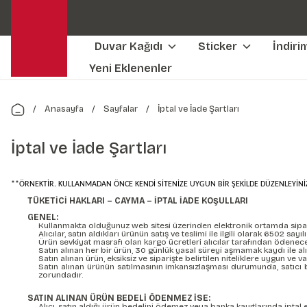
Duvar Kağıdı
Sticker
İndiri
Yeni Eklenenler
Anasayfa
Sayfalar
İptal ve İade Şartları
İptal ve İade Şartları
**ÖRNEKTİR. KULLANMADAN ÖNCE KENDİ SİTENİZE UYGUN BİR ŞEKİLDE DÜZENLEYİNİ
TÜKETİCİ HAKLARI – CAYMA – İPTAL İADE KOŞULLARI
GENEL:
Kullanmakta olduğunuz web sitesi üzerinden elektronik ortamda sipariş
Alıcılar, satın aldıkları ürünün satış ve teslimi ile ilgili olarak 6502
Ürün sevkiyat masrafı olan kargo ücretleri alıcılar tarafından ödenecek
Satın alınan her bir ürün, 30 günlük yasal süreyi aşmamak kaydı ile alıc
Satın alınan ürün, eksiksiz ve siparişte belirtilen niteliklere uygun ve 
Satın alınan ürünün satılmasının imkansızlaşması durumunda, satıcı 
zorundadır.
SATIN ALINAN ÜRÜN BEDELİ ÖDENMEZ İSE:
Alıcı, satın aldığı ürün bedelini ödemez veya banka kayıtlarında iptal