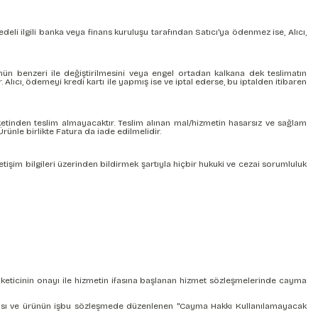
bedeli ilgili banka veya finans kuruluşu tarafından Satıcı'ya ödenmez ise, Alıcı,
rünün benzeri ile değiştirilmesini veya engel ortadan kalkana dek teslimatın
 Alıcı, ödemeyi kredi kartı ile yapmış ise ve iptal ederse, bu iptalden itibaren
rketinden teslim almayacaktır. Teslim alınan mal/hizmetin hasarsız ve sağlam
ünle birlikte Fatura da iade edilmelidir.
letişim bilgileri üzerinden bildirmek şartıyla hiçbir hukuki ve cezai sorumluluk
tüketicinin onayı ile hizmetin ifasına başlanan hizmet sözleşmelerinde cayma
nulması ve ürünün işbu sözleşmede düzenlenen "Cayma Hakkı Kullanılamayacak