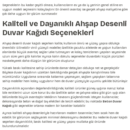
Seçeneklerin bu kadar çeşitli olması, kullanıcıların ev ya da iş yerinin genel stiline en
uygun modeli seçmesini kolaylaştırır. En önemli avantaj ise gerçek ahşap maliyetine göre
çok daha uygun bir çözüm sunmasıdır.
Kaliteli ve Dayanıklı Ahşap Desenli
Duvar Kağıdı Seçenekleri
Ahşap desenli duvar kağıdı seçerken kalite, kullanım ömrü ve yüzey yapısı oldukça
önemlidir. Silinebilir vinil yüzeyli modeller, özellikle çocuklu ailelerde ve yoğun kullanılan
alanlarda büyük avantaj sağlar. Leke tutmayan ve kolay temizlenen yapıları sayesinde
uzun süre yeni gibi kalırlar. Ayrıca kalın dokulu seçenekler duvardaki küçük pürüzleri
maskeleyerek daha düzgün bir görünüm oluşturur.
Yüksek baskı kalitesine sahip ürünlerde damar detayları oldukça net ve gerçekçidir.
Böylece duvar kağıdının uzaktan bakıldığında gerçek ahşapla karıştırılması bile
mümkündür. Uygulama sırasında kabarma yapmayan, sağlam yapışkan tabanına
sahip modeller hem kolay uygulanır hem de duvar yüzeyiyle uyumlu şekilde bütünleşir.
Dayanıklılık açısından değerlendirildiğinde, kaliteli ürünler güneş ışığına maruz kalsa
bile renklerini uzun süre korur. Bu da özellikle salon ve çalışma odası gibi gün ışığı alan
bölümlerde büyük avantajdır. Mekânın havasını güçlendirmek isteyen kullanıcılar,
dekorasyonda beton ve doğal taş efektleri de tercih edebilir; bu noktada
Beton Duvar
Kağıdı
gibi seçenekler ortama modern bir karakter katabilir.
Ayrıca kaliteli ahşap desenleriyle hazırlanan modern tasarımlar, hem sıcak hem de
estetik bir görünüm sağlayarak minimal dekorasyonu destekler. Bu nedenle duvar kağıdı
seçerken dayanıklılık, baskı kalitesi ve yüzey yapısı mutlaka göz önünde
bulundurulmalıdır.