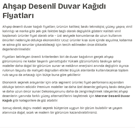
Ahşap Desenli Duvar Kağıdı
Fiyatları
Ahşap desenli duvar kağıdı fiyatları; ürünün kalitesi, baskı teknolojisi, yüzey yapısı, vinil
kalınlığı ve marka gibi pek çok faktöre bağlı olarak değişiklik gösterir. Kaliteli vinil
kaplamalı ürünler fiyat olarak orta – üst seviyede konumlansa da uzun kullanım
ömürleri nedeniyle oldukça ekonomiktir. Ucuz ürünler kısa süre içinde soyulma, kabarma
ve solma gibi sorunlar çıkarabileceği için tercih edilmeden önce dikkatle
değerlendirilmelidir.
Fiyatları belirleyen önemli kriterlerden biri de duvar kağıdının gerçek ahşap
görünümünü ne kadar başarılı yansıttığıdır. Yüksek çözünürlüklü baskıya sahip
modeller daha doğal bir görünüm sunar ve mekânın enerjisini anında değiştirir. Ayrıca
rulonun boyutu da maliyeti doğrudan etkiler. Büyük alanlarda kullanılacaksa toplam
rulo sayısı da artacağı için bütçe buna göre şekillenir.
Ekonomik seçenek arayanlar için orta segment ürünler, fiyat-performans açısından
oldukça tatmin edicidir. Premium modeller ise daha özel desenler, gelişmiş baskı detayları
ve daha uzun ömür sunar. Dekorasyonunu daha da zenginleştirmek isteyenler, ahşap
desenlerin yanında farklı yüzey alternatiflerini keşfetmek için
Mermer Desenli Duvar
Kağıdı
gibi kategorilere de göz atabilir.
Sonuç olarak, doğru modeli seçerek bütçenize uygun bir çözüm bulabilir ve yaşam
alanınıza doğal, sıcak ve modern bir görünüm kazandırabilirsiniz.