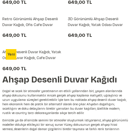
649,00 TL
649,00 TL
Retro Görünümlü Ahşap Desenli
3D Görünümlü Ahşap Desenli
Duvar Kağıdı, Ofis Cafe Duvar
Duvar Kağıdı, Yatak Odası Duvar
Kağıdı
Kağıdı
649,00 TL
649,00 TL
Ahşap Desenli Duvar Kağıdı, Yatak
Yeni
Odası Duvar Kağıdı, Cafe Duvar
Kağıdı
649,00 TL
Ahşap Desenli Duvar Kağıdı
Doğal ve sıcak bir atmosfer yaratmanın en etkili yollarından biri, yaşam alanlarında
ahşap dokusunu kullanmaktır. Ancak gerçek ahşap kaplama maliyetli, uğraştırıcı ve
uzun uygulama süreçleri gerektirebilir. İşte tam bu noktada ahşap desenli duvar kağıdı,
hem ekonomik hem de pratik bir alternatif olarak öne çıkar. Ahşabın doğallığını,
sıcaklığını ve doku detaylarını birebir yansıtan bu duvar kağıtları, özellikle modern,
rustik ve country tarzı dekorasyonlarda sıkça tercih edilir.
Evinizde ya da ofisinizde samimi bir atmosfer oluşturmak istiyorsanız, ahşap görünümlü
modeller oldukça etkileyici bir sonuç sunar. Yüzey dokusunun gerçek ahşap hissi
vermesi, desenlerin doğal damar çizgilerini birebir taşıması ve farklı renk tonlarının