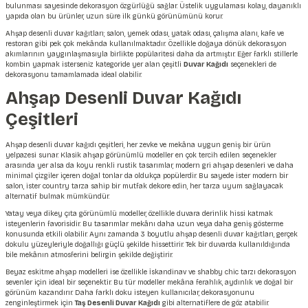
bulunması sayesinde dekorasyon özgürlüğü sağlar. Üstelik uygulaması kolay, dayanıklı
yapıda olan bu ürünler, uzun süre ilk günkü görünümünü korur.
Ahşap desenli duvar kağıtları; salon, yemek odası, yatak odası, çalışma alanı, kafe ve
restoran gibi pek çok mekânda kullanılmaktadır. Özellikle doğaya dönük dekorasyon
akımlarının yaygınlaşmasıyla birlikte popülaritesi daha da artmıştır. Eğer farklı stillerle
kombin yapmak isterseniz kategoride yer alan çeşitli
Duvar Kağıdı
seçenekleri de
dekorasyonu tamamlamada ideal olabilir.
Ahşap Desenli Duvar Kağıdı
Çeşitleri
Ahşap desenli duvar kağıdı çeşitleri, her zevke ve mekâna uygun geniş bir ürün
yelpazesi sunar. Klasik ahşap görünümlü modeller en çok tercih edilen seçenekler
arasında yer alsa da koyu renkli rustik tasarımlar, modern gri ahşap desenleri ve daha
minimal çizgiler içeren doğal tonlar da oldukça popülerdir. Bu sayede ister modern bir
salon, ister country tarza sahip bir mutfak dekore edin, her tarza uyum sağlayacak
alternatif bulmak mümkündür.
Yatay veya dikey çıta görünümlü modeller, özellikle duvara derinlik hissi katmak
isteyenlerin favorisidir. Bu tasarımlar mekânı daha uzun veya daha geniş gösterme
konusunda etkili olabilir. Aynı zamanda 3 boyutlu ahşap desenli duvar kağıtları, gerçek
dokulu yüzeyleriyle doğallığı güçlü şekilde hissettirir. Tek bir duvarda kullanıldığında
bile mekânın atmosferini belirgin şekilde değiştirir.
Beyaz eskitme ahşap modelleri ise özellikle İskandinav ve shabby chic tarzı dekorasyon
sevenler için ideal bir seçenektir. Bu tür modeller mekâna ferahlık, aydınlık ve doğal bir
görünüm kazandırır. Daha farklı doku isteyen kullanıcılar, dekorasyonunu
zenginleştirmek için
Taş Desenli Duvar Kağıdı
gibi alternatiflere de göz atabilir.