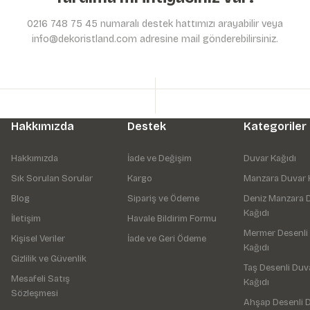
0216 748 75 45 numaralı destek hattımızı arayabilir veya
info@dekoristland.com adresine mail gönderebilirsiniz.
Hakkımızda
Destek
Kategoriler
Hakkımızda
İade ve Değişim
Duvar Kağıdı
Sık Sorulan Sorular
Kargo
Manzara Duvar 
Blog
Sipariş ve Ödeme
Deniz Manzara 
Kağıdı
İletişim
Havale Bildirim Formu
Mermer Desenli
Kişisel Veriler
İade ve Geri Ödeme
Kağıdı
Gizlilik ve Güvenlik
Taş Desenli Duv
Mesafeli Satış
Kağıdı
Sözleşmesi
Ahşap Desenli 