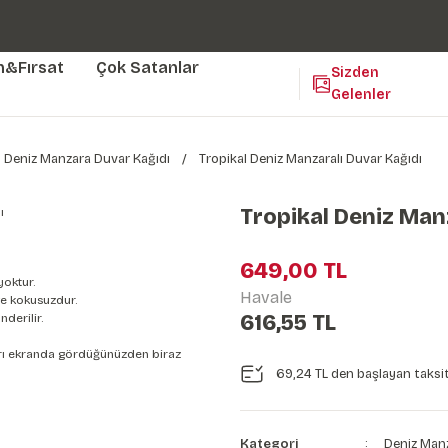
Duvar ölçünüze özel üretim | 3 farklı malzeme seçeneği 😎
Yaşam Alanlarınıza Sanat Katıyoruz 🤍
Kendinden Yapışkanlı Kolay Uygulanan Duvar Kağıtları😇
m&Fırsat
Çok Satanlar
Sizden
Gelenler
Deniz Manzara Duvar Kağıdı
Tropikal Deniz Manzaralı Duvar Kağıdı
Tropikal Deniz Man
649,00 TL
yoktur.
Havale
e kokusuzdur.
616,55 TL
derilir.
nları ekranda gördüğünüzden biraz
69,24 TL den başlayan taksit
Kategori
Deniz Manz