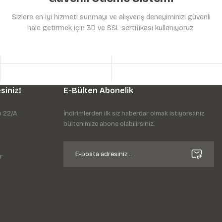
Sizlere en iyi hizmeti sunmayı ve alışveriş deneyiminizi güvenli
hale getirmek için 3D ve SSL sertifikası kullanıyoruz.
siniz!
E-Bülten Abonelik
o:22/A
İndirimlerden ilk siz haberdar olmak istiyorsanız
bültenimize abone olabilirsiniz.
r