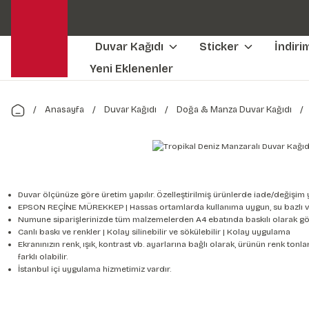
Duvar Kağıdı
Sticker
İndiri
Yeni Eklenenler
Anasayfa
Duvar Kağıdı
Doğa & Manza Duvar Kağıdı
Duvar ölçünüze göre üretim yapılır. Özelleştirilmiş ürünlerde iade/değişim 
EPSON REÇİNE MÜREKKEP | Hassas ortamlarda kullanıma uygun, su bazlı v
Numune siparişlerinizde tüm malzemelerden A4 ebatında baskılı olarak gön
Canlı baskı ve renkler | Kolay silinebilir ve sökülebilir | Kolay uygulama
Ekranınızın renk, ışık, kontrast vb. ayarlarına bağlı olarak, ürünün renk to
farklı olabilir.
İstanbul içi uygulama hizmetimiz vardır.