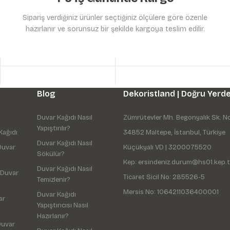
Sipariş verdiğiniz ürünler seçtiğiniz ölçülere göre özenle
hazırlanır ve sorunsuz bir şekilde kargoya teslim edilir.
Gönder
Blog
Dekoristland | Doğru Yerde
Duvar Kağıdı Nasıl
Zümrütevler Mh. Begonyalık Sk. N
Yapıştırılır?
Kağıdı
34852 Maltepe, İstanbul, Türkiye
Duvar Kağıdı Nasıl
Duvar
Küçükyalı VD | 3200075520
Sökülür?
Kep: ersindeniz.durum@hs01.kep.t
Duvar Kağıdı Nasıl
 Duvar
Ticaret Sicil No: 285526-5
Temizlenir?
Mersis No: 1064211036400001
Duvar Kağıdı
ar
Yapıştırıcısı Nasıl
Hazırlanır?
Duvar