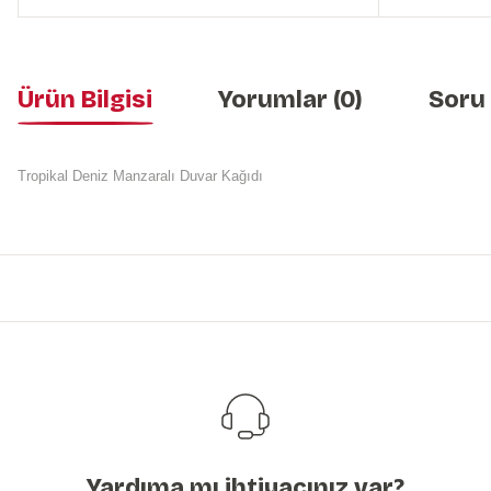
Ürün Bilgisi
Yorumlar (0)
Soru
Tropikal Deniz Manzaralı Duvar Kağıdı
Bu ürünün fiyat bilgisi, resim, ürün açıklamalarında ve diğer konularda y
Görüş ve önerileriniz için teşekkür ederiz.
Ürün resmi kalitesiz, bozuk veya görüntülenemiyor.
Ürün açıklamasında eksik bilgiler bulunuyor.
Ürün bilgilerinde hatalar bulunuyor.
Ürün fiyatı diğer sitelerden daha pahalı.
Bu ürüne benzer farklı alternatifler olmalı.
Yardıma mı ihtiyacınız var?