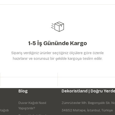
Yorum Yaz
Soru Sor
1-5 İş Gününde Kargo
Sipariş verdiğiniz ürünler seçtiğiniz ölçülere göre özenle
hazırlanır ve sorunsuz bir şekilde kargoya teslim edilir.
Gönder
Blog
Dekoristland | Doğru Yerde
Duvar Kağıdı Nasıl
Zümrütevler Mh. Begonyalık Sk. N
Yapıştırılır?
Kağıdı
34852 Maltepe, İstanbul, Türkiye