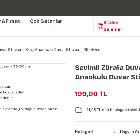
Duvar ölçünüze özel üretim | 3 farklı malzeme seçeneği 😎
Yaşam Alanlarınıza Sanat Katıyoruz 🤍
Kendinden Yapışkanlı Kolay Uygulanan Duvar Kağıtları😇
m&Fırsat
Çok Satanlar
Sizden
Gelenler
uvar Stickeri | Kreş Anaokulu Duvar Stickeri | 35x50cm
Sevimli Zürafa Duva
Anaokulu Duvar Sti
yoktur.
e kokusuzdur.
199,00 TL
derilir.
nları ekranda gördüğünüzden biraz
21,23 TL den başlayan taksitl
Kategori
Hayvan St