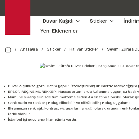
Duvar Kağıdı
Sticker
İndiri
Yeni Eklenenler
Anasayfa
Sticker
Hayvan Sticker
Sevimli Zürafa D
Duvar ölçünüze göre üretim yapılır. Özelleştirilmiş ürünlerde iade/değişim 
EPSON REÇİNE MÜREKKEP | Hassas ortamlarda kullanıma uygun, su bazlı v
Numune siparişlerinizde tüm malzemelerden A4 ebatında baskılı olarak gön
Canlı baskı ve renkler | Kolay silinebilir ve sökülebilir | Kolay uygulama
Ekranınızın renk, ışık, kontrast vb. ayarlarına bağlı olarak, ürünün renk to
farklı olabilir.
İstanbul içi uygulama hizmetimiz vardır.