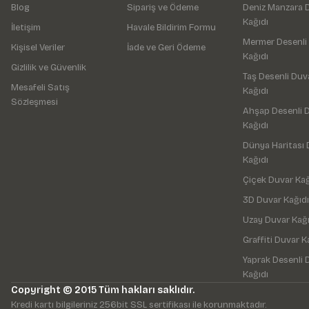
Blog
Sipariş ve Ödeme
Deniz Manzara 
Kağıdı
İletişim
Havale Bildirim Formu
Mermer Desenli
Kişisel Veriler
İade ve Geri Ödeme
Kağıdı
Gizlilik ve Güvenlik
Taş Desenli Duv
Mesafeli Satış
Kağıdı
Sözleşmesi
Ahşap Desenli 
Kağıdı
Dünya Haritası 
Kağıdı
Çiçek Duvar Kağ
3D Duvar Kağıdı
Uzay Duvar Kağı
Graffiti Duvar K
Yaprak Desenli 
Kağıdı
Copyright © 2015 Tüm hakları saklıdır.
Kredi kartı bilgileriniz 256bit SSL sertifikası ile korunmaktadır.