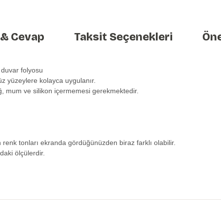
 & Cevap
Taksit Seçenekleri
Öne
 duvar folyosu
üz yüzeylere kolayca uygulanır.
ağ, mum ve silikon içermemesi gerekmektedir.
n renk tonları ekranda gördüğünüzden biraz farklı olabilir.
daki ölçülerdir.
etersiz gördüğünüz noktaları öneri formunu kullanarak tarafımıza iletebilirs
Ürün hakkında henüz soru sorulmamış.
Bu ürüne ilk yorumu siz yapın!