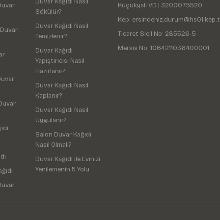
Duvar Kağıdı Nasıl
Duvar
Küçükyalı VD | 3200075520
Sökülür?
Kep: ersindeniz.durum@hs01.kep.t
Duvar Kağıdı Nasıl
 Duvar
Ticaret Sicil No: 285526-5
Temizlenir?
Mersis No: 1064211036400001
Duvar Kağıdı
ar
Yapıştırıcısı Nasıl
Hazırlanır?
Duvar
Duvar Kağıdı Nasıl
Kaplanır?
Duvar
Duvar Kağıdı Nasıl
Uygulanır?
ıdı
Salon Duvar Kağıdı
Nasıl Olmalı?
dı
Duvar Kağıdı ile Evinizi
Yenilemenin 5 Yolu
ağıdı
Duvar