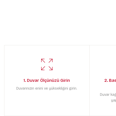
1. Duvar Ölçünüzü Girin
2. Ba
Duvarınızın enini ve yüksekliğini girin.
Duvar kağ
yap