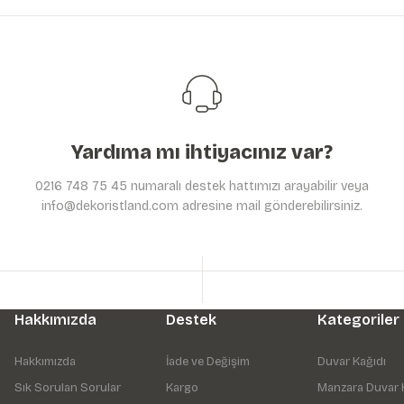
Ürün açıklamasında eksik bilgiler bulunuyor.
Ürün bilgilerinde hatalar bulunuyor.
Ürün fiyatı diğer sitelerden daha pahalı.
Bu ürüne benzer farklı alternatifler olmalı.
Yardıma mı ihtiyacınız var?
0216 748 75 45 numaralı destek hattımızı arayabilir veya
info@dekoristland.com adresine mail gönderebilirsiniz.
Hakkımızda
Destek
Kategoriler
Hakkımızda
İade ve Değişim
Duvar Kağıdı
Sık Sorulan Sorular
Kargo
Manzara Duvar 