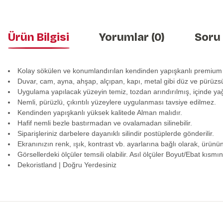
Ürün Bilgisi
Yorumlar (0)
Soru
Kolay sökülen ve konumlandırılan kendinden yapışkanlı premium
Duvar, cam, ayna, ahşap, alçıpan, kapı, metal gibi düz ve pürüzs
Uygulama yapılacak yüzeyin temiz, tozdan arındırılmış, içinde y
Nemli, pürüzlü, çıkıntılı yüzeylere uygulanması tavsiye edilmez.
Kendinden yapışkanlı yüksek kalitede Alman malıdır.
Hafif nemli bezle bastırmadan ve ovalamadan silinebilir.
Siparişleriniz darbelere dayanıklı silindir postüplerde gönderilir.
Ekranınızın renk, ışık, kontrast vb. ayarlarına bağlı olarak, ürünü
Görsellerdeki ölçüler temsili olabilir. Asıl ölçüler Boyut/Ebat kısmın
Dekoristland | Doğru Yerdesiniz
Bu ürünün fiyat bilgisi, resim, ürün açıklamalarında ve diğer konularda y
Görüş ve önerileriniz için teşekkür ederiz.
Ürün resmi kalitesiz, bozuk veya görüntülenemiyor.