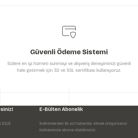
Güvenli Ödeme Sistemi
Sizlere en iyi hizmeti sunmayı ve alışveriş deneyiminizi güvenli
hale getirmek için 3D ve SSL sertifikası kullanıyoruz.
siniz!
E-Bülten Abonelik
o:22/A
İndirimlerden ilk siz haberdar olmak istiyorsanız
bültenimize abone olabilirsiniz.