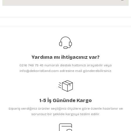
Bu ürünün fiyat bilgisi, resim, ürün açıklamalarında ve diğer konularda
yetersiz gördüğünüz noktaları öneri formunu kullanarak tarafımıza
iletebilirsiniz.
Görüş ve önerileriniz için teşekkür ederiz.
Ürün resmi kalitesiz, bozuk veya görüntülenemiyor.
Ürün açıklamasında eksik bilgiler bulunuyor.
Yardıma mı ihtiyacınız var?
Ürün bilgilerinde hatalar bulunuyor.
0216 748 75 45 numaralı destek hattımızı arayabilir veya
Ürün fiyatı diğer sitelerden daha pahalı.
info@dekoristland.com adresine mail gönderebilirsiniz.
Bu ürüne benzer farklı alternatifler olmalı.
1-5 İş Gününde Kargo
Sipariş verdiğiniz ürünler seçtiğiniz ölçülere göre özenle hazırlanır ve
sorunsuz bir şekilde kargoya teslim edilir.
Gönder