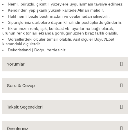
Nemli, pürüzlü, çıkıntılı yüzeylere uygulanması tavsiye edilmez.
Kendinden yapışkanlı yüksek kalitede Alman malıdır.
Hafif nemli bezle bastırmadan ve ovalamadan silinebilir.
Siparişleriniz darbelere dayanıklı silindir postüplerde gönderilir.
Ekranınızın renk, ışık, kontrast vb. ayarlarına bağlı olarak,
ürünün renk tonları ekranda gördüğünüzden biraz farklı olabilir.
Görsellerdeki ölçüler temsili olabilir. Asıl ölçüler Boyut/Ebat
kısmındaki ölçülerdir.
Dekoristland | Doğru Yerdesiniz
Yorumlar
Soru & Cevap
Bu ürüne ilk yorumu siz yapın!
Yorum Yaz
Taksit Seçenekleri
Ürün hakkında henüz soru sorulmamış.
Soru Sor
Önerileriniz