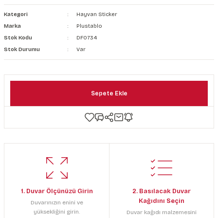
şkanlı Duvar Kanvası
Kategori
Hayvan Sticker
Marka
Plustablo
Kağıdı
Stok Kodu
DF0734
Stok Durumu
Var
Sepete Ekle
1. Duvar Ölçünüzü Girin
2. Basılacak Duvar
Kağıdını Seçin
Duvarınızın enini ve
yüksekliğini girin.
Duvar kağıdı malzemesini