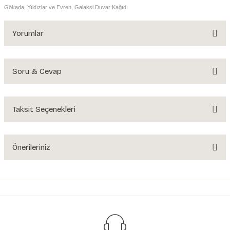
Gökada, Yıldızlar ve Evren, Galaksi Duvar Kağıdı
Yorumlar
Soru & Cevap
Bu ürüne ilk yorumu siz yapın!
Yorum Yaz
Taksit Seçenekleri
Ürün hakkında henüz soru sorulmamış.
Soru Sor
Önerileriniz
Bu ürünün fiyat bilgisi, resim, ürün açıklamalarında ve diğer konularda
yetersiz gördüğünüz noktaları öneri formunu kullanarak tarafımıza
iletebilirsiniz.
Görüş ve önerileriniz için teşekkür ederiz.
Ürün resmi kalitesiz, bozuk veya görüntülenemiyor.