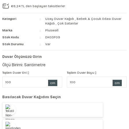
69,24 TL den başlayan taksitlerle!
şkanlı Duvar Kanvası
Kategori
Uzay Duvar Kağıdı
,
Bebek & Çocuk Odası Duvar
Kağıdı
Kağıdı
,
Çok Satanlar
Marka
Pluswall
Stok Kodu
DK03F09
Stok Durumu
Var
Duvar Ölçünüzü Girin
Ölçü Birimi: Santimetre
Toplam Duvar Eni
Toplam Duvar Boyu
cm
cm
Basılacak Duvar Kağıdını Seçin