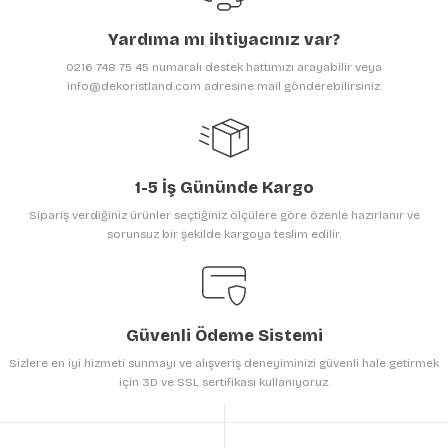
Ürün açıklamasında eksik bilgiler bulunuyor.
Yardıma mı ihtiyacınız var?
Ürün bilgilerinde hatalar bulunuyor.
0216 748 75 45 numaralı destek hattımızı arayabilir veya
Ürün fiyatı diğer sitelerden daha pahalı.
info@dekoristland.com adresine mail gönderebilirsiniz.
Bu ürüne benzer farklı alternatifler olmalı.
1-5 İş Gününde Kargo
Sipariş verdiğiniz ürünler seçtiğiniz ölçülere göre özenle hazırlanır ve
sorunsuz bir şekilde kargoya teslim edilir.
Gönder
Güvenli Ödeme Sistemi
Sizlere en iyi hizmeti sunmayı ve alışveriş deneyiminizi güvenli hale getirmek
için 3D ve SSL sertifikası kullanıyoruz.