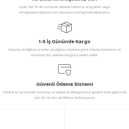
Ürün bilgilerinde hatalar bulunuyor.
0216 748 75 45 numaralı destek hattımızı arayabilir veya
Ürün fiyatı diğer sitelerden daha pahalı.
info@dekoristland.com adresine mail gönderebilirsiniz.
Bu ürüne benzer farklı alternatifler olmalı.
1-5 İş Gününde Kargo
Sipariş verdiğiniz ürünler seçtiğiniz ölçülere göre özenle hazırlanır ve
sorunsuz bir şekilde kargoya teslim edilir.
Gönder
Güvenli Ödeme Sistemi
Sizlere en iyi hizmeti sunmayı ve alışveriş deneyiminizi güvenli hale getirmek
için 3D ve SSL sertifikası kullanıyoruz.