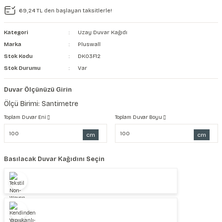
69,24 TL den başlayan taksitlerle!
şkanlı Duvar Kanvası
Kategori
Uzay Duvar Kağıdı
Kağıdı
Marka
Pluswall
Stok Kodu
DK03F12
Stok Durumu
Var
Duvar Ölçünüzü Girin
Ölçü Birimi: Santimetre
Toplam Duvar Eni
Toplam Duvar Boyu
cm
cm
Basılacak Duvar Kağıdını Seçin