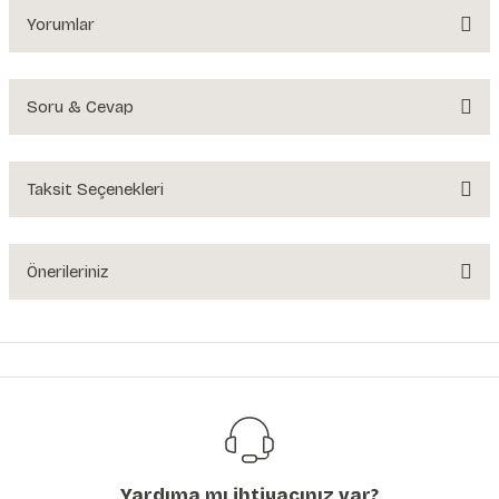
Yorumlar
Soru & Cevap
Bu ürüne ilk yorumu siz yapın!
Yorum Yaz
Taksit Seçenekleri
Ürün hakkında henüz soru sorulmamış.
Soru Sor
Önerileriniz
Bu ürünün fiyat bilgisi, resim, ürün açıklamalarında ve diğer konularda
yetersiz gördüğünüz noktaları öneri formunu kullanarak tarafımıza
iletebilirsiniz.
Görüş ve önerileriniz için teşekkür ederiz.
Ürün resmi kalitesiz, bozuk veya görüntülenemiyor.
Ürün açıklamasında eksik bilgiler bulunuyor.
Yardıma mı ihtiyacınız var?