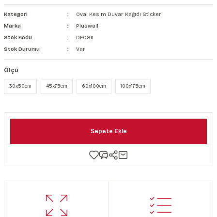
şkanlı Duvar Kanvası
Kategori
Oval Kesim Duvar Kağıdı Stickeri
Marka
Pluswall
Kağıdı
Stok Kodu
DF0811
Stok Durumu
Var
Ölçü
30x50cm
45x75cm
60x100cm
100x175cm
Sepete Ekle