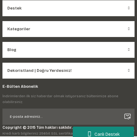
Destek
Kategoriler
Blog
Dekoristland | Doğru Yerdesiniz!
E-Bülten Abonelik
İndirimlerden ilk siz haberdar olmak istiyorsanız bültenimize abone
olabilirsiniz.
Copyright © 2015 Tüm hakları saklıdır.
Kredi kartı bilgileriniz 256bit SSL sertifikası ile korunmaktadır.
Canlı Destek