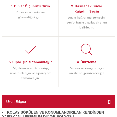
1. Duvar Ölçünüzü Girin
2. Basılacak Duvar
Kağıdını Seçin
Duvarınızın enini ve
yüksekliğini girin.
Duvar kağıdı malzemesini
seçip, baskı yapılacak alanı
belirleyin.
3. Siparişinizi tamamlayın
4. Önizleme
Ölçülerinizi kontrol edip,
Gerekirse, onayınız için
sepete ekleyin ve siparişinizi
önizleme göndereceğiz.
tamamlayın.
Ürün Bilgisi
KOLAY SÖKÜLEN VE KONUMLANDIRILAN KENDİNDEN
YAPIŞKANLI PREMIUM DUVAR FOLYOSU