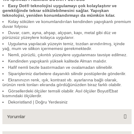
Easy Dot® teknolojisi uygulamayı çok kolaylaştırır ve
gerektiğinde tekrar sökülebilmesini sağlar. Yapışkan
teknolojisi, yeniden konumlandırmayı da mümkün kılar.
Kolay sökülen ve konumlandırılan kendinden yapışkanlı premium
duvar folyosu
Duvar, cam, ayna, ahşap, alçıpan, kapı, metal gibi düz ve
pürüzsüz yüzeylere kolayca uygulanır.
Uygulama yapılacak yüzeyin temiz, tozdan arındırılmış, içinde
yağ, mum ve silikon içermemesi gerekmektedir.
Nemli, pürüzlü, çıkıntılı yüzeylere uygulanması tavsiye edilmez.
Kendinden yapışkanlı yüksek kalitede Alman malıdır.
Hafif nemli bezle bastırmadan ve ovalamadan silinebilir.
Siparişleriniz darbelere dayanıklı silindir postüplerde gönderilir.
Ekranınızın renk, ışık, kontrast vb. ayarlarına bağlı olarak,
ürünün renk tonları ekranda gördüğünüzden biraz farklı olabilir.
Görsellerdeki ölçüler temsili olabilir. Asıl ölçüler Boyut/Ebat
kısmındaki ölçülerdir.
Dekoristland | Doğru Yerdesiniz
Yorumlar