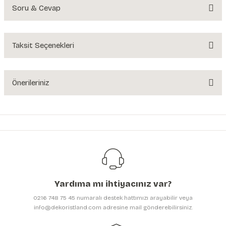
Soru & Cevap
Bu ürüne ilk yorumu siz yapın!
Yorum Yaz
Taksit Seçenekleri
Ürün hakkında henüz soru sorulmamış.
Soru Sor
Önerileriniz
Bu ürünün fiyat bilgisi, resim, ürün açıklamalarında ve diğer konularda
yetersiz gördüğünüz noktaları öneri formunu kullanarak tarafımıza
iletebilirsiniz.
Görüş ve önerileriniz için teşekkür ederiz.
Ürün resmi kalitesiz, bozuk veya görüntülenemiyor.
Ürün açıklamasında eksik bilgiler bulunuyor.
Yardıma mı ihtiyacınız var?
Ürün bilgilerinde hatalar bulunuyor.
0216 748 75 45 numaralı destek hattımızı arayabilir veya
Ürün fiyatı diğer sitelerden daha pahalı.
info@dekoristland.com adresine mail gönderebilirsiniz.
Bu ürüne benzer farklı alternatifler olmalı.