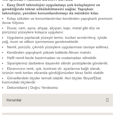
Easy Dot® teknolojisi uygulamayı çok kolaylaştırır ve
gerektiğinde tekrar sökülebilmesini sağlar. Yapışkan
teknolojisi, yeniden konumlandırmayı da mümkün kılar.
Kolay sökülen ve konumlandırılan kendinden yapışkanlı premium
duvar folyosu
Duvar, cam, ayna, ahşap, alçıpan, kapı, metal gibi düz ve
pürüzsüz yüzeylere kolayca uygulanır.
Uygulama yapılacak yüzeyin temiz, tozdan arındırılmış, içinde
yağ, mum ve silikon içermemesi gerekmektedir.
Nemli, pürüzlü, çıkıntılı yüzeylere uygulanması tavsiye edilmez.
Kendinden yapışkanlı yüksek kalitede Alman malıdır.
Hafif nemli bezle bastırmadan ve ovalamadan silinebilir.
Siparişleriniz darbelere dayanıklı silindir postüplerde gönderilir.
Ekranınızın renk, ışık, kontrast vb. ayarlarına bağlı olarak,
ürünün renk tonları ekranda gördüğünüzden biraz farklı olabilir.
Görsellerdeki ölçüler temsili olabilir. Asıl ölçüler Boyut/Ebat
kısmındaki ölçülerdir.
Dekoristland | Doğru Yerdesiniz
Yorumlar