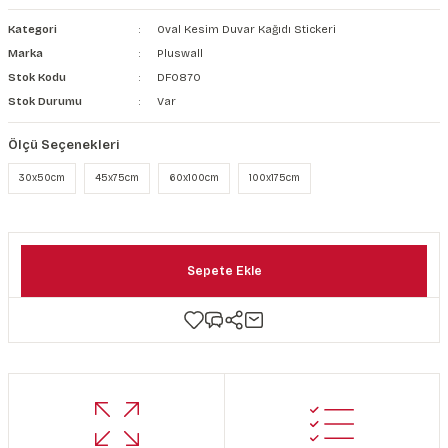
şkanlı Duvar Kanvası
Kategori
Oval Kesim Duvar Kağıdı Stickeri
Marka
Pluswall
Kağıdı
Stok Kodu
DF0870
Stok Durumu
Var
Ölçü Seçenekleri
30x50cm
45x75cm
60x100cm
100x175cm
Sepete Ekle