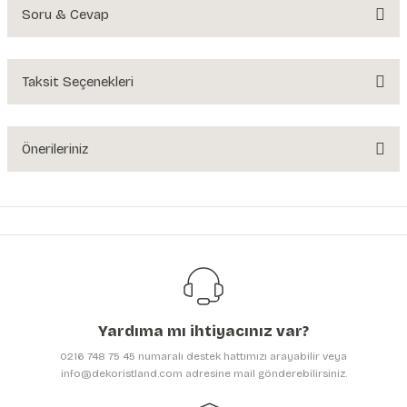
Soru & Cevap
Bu ürüne ilk yorumu siz yapın!
Yorum Yaz
Taksit Seçenekleri
Ürün hakkında henüz soru sorulmamış.
Soru Sor
Önerileriniz
Bu ürünün fiyat bilgisi, resim, ürün açıklamalarında ve diğer konularda
yetersiz gördüğünüz noktaları öneri formunu kullanarak tarafımıza
iletebilirsiniz.
Görüş ve önerileriniz için teşekkür ederiz.
Ürün resmi kalitesiz, bozuk veya görüntülenemiyor.
Ürün açıklamasında eksik bilgiler bulunuyor.
Yardıma mı ihtiyacınız var?
Ürün bilgilerinde hatalar bulunuyor.
0216 748 75 45 numaralı destek hattımızı arayabilir veya
Ürün fiyatı diğer sitelerden daha pahalı.
info@dekoristland.com adresine mail gönderebilirsiniz.
Bu ürüne benzer farklı alternatifler olmalı.