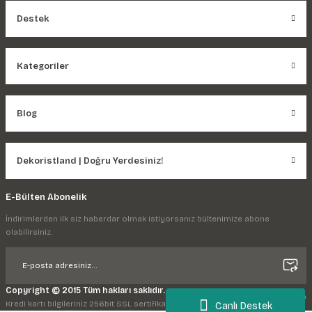
Destek
Kategoriler
Blog
Dekoristland | Doğru Yerdesiniz!
E-Bülten Abonelik
İndirimlerden ilk siz haberdar olmak istiyorsanız bültenimize abone
olabilirsiniz.
Copyright © 2015 Tüm hakları saklıdır.
Kredi kartı bilgileriniz 256bit SSL sertifikası ile korunmaktadır.
Canlı Destek