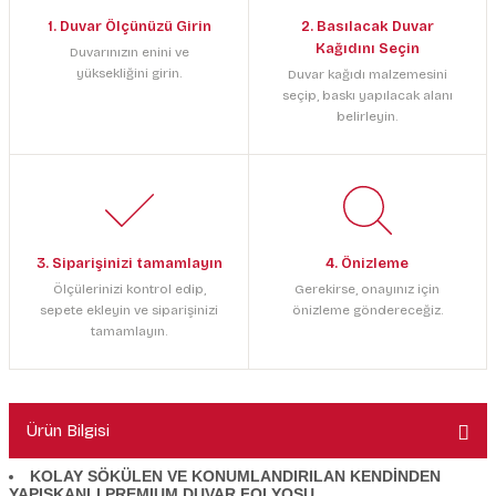
1. Duvar Ölçünüzü Girin
2. Basılacak Duvar
Kağıdını Seçin
Duvarınızın enini ve
yüksekliğini girin.
Duvar kağıdı malzemesini
seçip, baskı yapılacak alanı
belirleyin.
3. Siparişinizi tamamlayın
4. Önizleme
Ölçülerinizi kontrol edip,
Gerekirse, onayınız için
sepete ekleyin ve siparişinizi
önizleme göndereceğiz.
tamamlayın.
Ürün Bilgisi
KOLAY SÖKÜLEN VE KONUMLANDIRILAN KENDİNDEN
YAPIŞKANLI PREMIUM DUVAR FOLYOSU