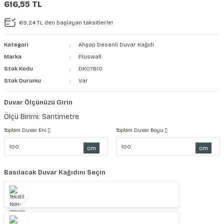
616,55 TL
şkanlı Duvar Kanvası
69,24 TL den başlayan taksitlerle!
Kağıdı
Kategori
Ahşap Desenli Duvar Kağıdı
Marka
Pluswall
Stok Kodu
DK07B10
Stok Durumu
Var
Duvar Ölçünüzü Girin
Ölçü Birimi: Santimetre
Toplam Duvar Eni
Toplam Duvar Boyu
cm
cm
Basılacak Duvar Kağıdını Seçin