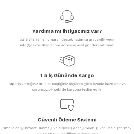
Görüş ve önerileriniz için teşekkür ederiz.
Ürün resmi kalitesiz, bozuk veya görüntülenemiyor.
Ürün açıklamasında eksik bilgiler bulunuyor.
Yardıma mı ihtiyacınız var?
Ürün bilgilerinde hatalar bulunuyor.
0216 748 75 45 numaralı destek hattımızı arayabilir veya
Ürün fiyatı diğer sitelerden daha pahalı.
info@dekoristland.com adresine mail gönderebilirsiniz.
Bu ürüne benzer farklı alternatifler olmalı.
1-5 İş Gününde Kargo
Sipariş verdiğiniz ürünler seçtiğiniz ölçülere göre özenle hazırlanır ve
sorunsuz bir şekilde kargoya teslim edilir.
Gönder
Güvenli Ödeme Sistemi
Sizlere en iyi hizmeti sunmayı ve alışveriş deneyiminizi güvenli hale getirmek
için 3D ve SSL sertifikası kullanıyoruz.