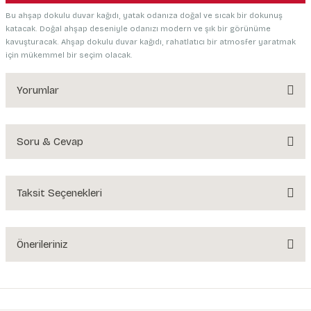
Bu ahşap dokulu duvar kağıdı, yatak odanıza doğal ve sıcak bir dokunuş
katacak. Doğal ahşap deseniyle odanızı modern ve şık bir görünüme
kavuşturacak. Ahşap dokulu duvar kağıdı, rahatlatıcı bir atmosfer yaratmak
için mükemmel bir seçim olacak.
Yorumlar
Soru & Cevap
Bu ürüne ilk yorumu siz yapın!
Yorum Yaz
Taksit Seçenekleri
Ürün hakkında henüz soru sorulmamış.
Soru Sor
Önerileriniz
Bu ürünün fiyat bilgisi, resim, ürün açıklamalarında ve diğer konularda
yetersiz gördüğünüz noktaları öneri formunu kullanarak tarafımıza
iletebilirsiniz.