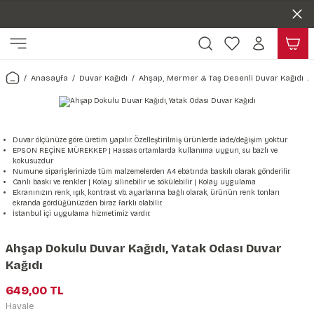
Duvar ölçünüze özel üretim | 3 farklı malzeme seçeneği 😎
Geri Dön
Geri Dön
Yaşam Alanlarınıza Sanat Katıyoruz 🤍
Kendinden Yapışkanlı Kolay Uygulanan Duvar Kağıtları😇
ı
Harita & Şehir Duvar Kağıdı
Hayvan, Yaprak & Çiçek Duvar
Doğa & Manza Duvar Kağıdı
Tasarım & Sanatsal Duvar Ka
Genel
Ahşap, Mermer & Taş Desenli
Kağıdı
Anasayfa
Duvar Kağıdı
Ahşap, Mermer & Taş Desenli Duvar Kağıdı
Duvar Kağıdı
 Duvar Sticker
Dünya Haritası Duvar Kağıdı
Çiçek Duvar Kağıdı
Doğa Duvar Kağıdı
Soyut Duvar Kağıdı
3d Duvar Kağıdı
Mermer Desenli Duvar Kağıdı
Odası Duvar Kağıdı
r Kağıdı Stickeri
Türkiye Serisi Duvar Kağıdı
Yaprak Desenli Duvar Kağıdı
Manzara Duvar Kağıdı
Sanat Duvar Kağıdı
Araba Duvar Kağıdı
Taş Desenli Duvar Kağıdı
Duvar ölçünüze göre üretim yapılır. Özelleştirilmiş ürünlerde iade/değişim yoktur.
EPSON REÇİNE MÜREKKEP | Hassas ortamlarda kullanıma uygun, su bazlı ve
 & Çiçek Duvar Kağıdı
ticker
Şehir & Ülke Duvar Kağıdı
Hayvan Duvar Kağıdı
Orman Duvar Kağıdı
Geometrik Duvar Kağıdı
Sağlık Duvar Kağıdı
kokusuzdur.
Numune siparişlerinizde tüm malzemelerden A4 ebatında baskılı olarak gönderilir.
Ahşap Desenli Duvar Kağıdı
Canlı baskı ve renkler | Kolay silinebilir ve sökülebilir | Kolay uygulama
Duvar Kağıdı
r Seti
Tropikal Duvar Kağıdı
Graffiti Duvar Kağıdı
Yiyecek ve İçecek Duvar Kağıdı
Ekranınızın renk, ışık, kontrast vb. ayarlarına bağlı olarak, ürünün renk tonları
ekranda gördüğünüzden biraz farklı olabilir.
Beton Duvar Kağıdı
İstanbul içi uygulama hizmetimiz vardır.
tsal Duvar Kağıdı
er Setleri
Deniz Manzara Duvar Kağıdı
Mimari Duvar Kağıdı
Meslekler Duvar Kağıdı
Ahşap Dokulu Duvar Kağıdı, Yatak Odası Duvar
var Sticker Seti
Uzay Duvar Kağıdı
Müzik Duvar Kağıdı
Kağıdı
649,00 TL
& Taş Desenli Duvar Kağıdı
Havale