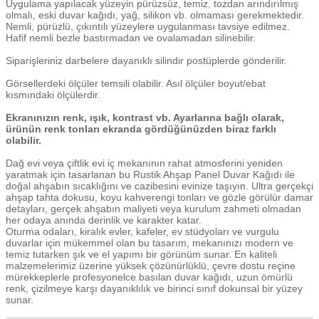
Uygulama yapılacak yüzeyin pürüzsüz, temiz, tozdan arındırılmış
olmalı, eski duvar kağıdı, yağ, silikon vb. olmaması gerekmektedir.
Nemli, pürüzlü, çıkıntılı yüzeylere uygulanması tavsiye edilmez.
Hafif nemli bezle bastırmadan ve ovalamadan silinebilir.
Siparişleriniz darbelere dayanıklı silindir postüplerde gönderilir.
Görsellerdeki ölçüler temsili olabilir. Asıl ölçüler boyut/ebat
kısmındaki ölçülerdir.
Ekranınızın renk, ışık, kontrast vb. Ayarlarına bağlı olarak,
ürünün renk tonları ekranda gördüğünüzden biraz farklı
olabilir.
Dağ evi veya çiftlik evi iç mekanının rahat atmosferini yeniden
yaratmak için tasarlanan bu Rustik Ahşap Panel Duvar Kağıdı ile
doğal ahşabın sıcaklığını ve cazibesini evinize taşıyın. Ultra gerçekçi
ahşap tahta dokusu, koyu kahverengi tonları ve gözle görülür damar
detayları, gerçek ahşabın maliyeti veya kurulum zahmeti olmadan
her odaya anında derinlik ve karakter katar.
Oturma odaları, kiralık evler, kafeler, ev stüdyoları ve vurgulu
duvarlar için mükemmel olan bu tasarım, mekanınızı modern ve
temiz tutarken şık ve el yapımı bir görünüm sunar. En kaliteli
malzemelerimiz üzerine yüksek çözünürlüklü, çevre dostu reçine
mürekkeplerle profesyonelce basılan duvar kağıdı, uzun ömürlü
renk, çizilmeye karşı dayanıklılık ve birinci sınıf dokunsal bir yüzey
sunar.