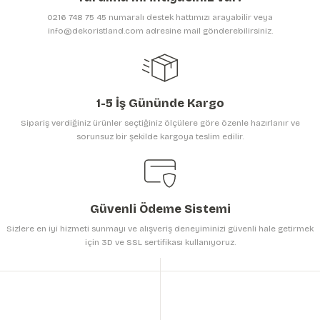
Ürün bilgilerinde hatalar bulunuyor.
0216 748 75 45 numaralı destek hattımızı arayabilir veya
Ürün fiyatı diğer sitelerden daha pahalı.
info@dekoristland.com adresine mail gönderebilirsiniz.
Bu ürüne benzer farklı alternatifler olmalı.
1-5 İş Gününde Kargo
Sipariş verdiğiniz ürünler seçtiğiniz ölçülere göre özenle hazırlanır ve
sorunsuz bir şekilde kargoya teslim edilir.
Gönder
Güvenli Ödeme Sistemi
Sizlere en iyi hizmeti sunmayı ve alışveriş deneyiminizi güvenli hale getirmek
için 3D ve SSL sertifikası kullanıyoruz.