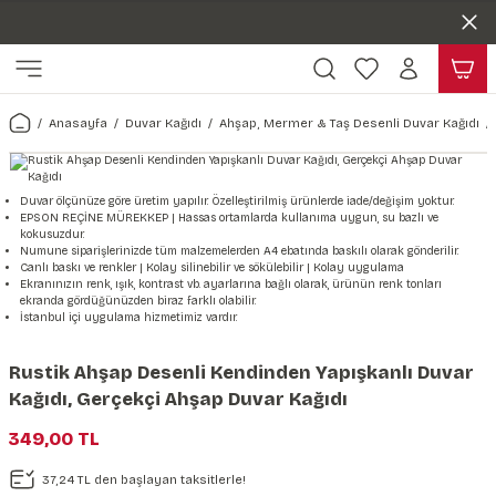
Duvar ölçünüze özel üretim | 3 farklı malzeme seçeneği 😎
Geri Dön
Geri Dön
Yaşam Alanlarınıza Sanat Katıyoruz 🤍
Kendinden Yapışkanlı Kolay Uygulanan Duvar Kağıtları😇
ı
Harita & Şehir Duvar Kağıdı
Hayvan, Yaprak & Çiçek Duvar
Doğa & Manza Duvar Kağıdı
Tasarım & Sanatsal Duvar Ka
Genel
Ahşap, Mermer & Taş Desenli
Kağıdı
Anasayfa
Duvar Kağıdı
Ahşap, Mermer & Taş Desenli Duvar Kağıdı
Duvar Kağıdı
 Duvar Sticker
Dünya Haritası Duvar Kağıdı
Çiçek Duvar Kağıdı
Doğa Duvar Kağıdı
Soyut Duvar Kağıdı
3d Duvar Kağıdı
Mermer Desenli Duvar Kağıdı
Odası Duvar Kağıdı
r Kağıdı Stickeri
Türkiye Serisi Duvar Kağıdı
Yaprak Desenli Duvar Kağıdı
Manzara Duvar Kağıdı
Sanat Duvar Kağıdı
Araba Duvar Kağıdı
Duvar ölçünüze göre üretim yapılır. Özelleştirilmiş ürünlerde iade/değişim yoktur.
EPSON REÇİNE MÜREKKEP | Hassas ortamlarda kullanıma uygun, su bazlı ve
Taş Desenli Duvar Kağıdı
kokusuzdur.
 & Çiçek Duvar Kağıdı
ticker
Şehir & Ülke Duvar Kağıdı
Hayvan Duvar Kağıdı
Orman Duvar Kağıdı
Geometrik Duvar Kağıdı
Sağlık Duvar Kağıdı
Numune siparişlerinizde tüm malzemelerden A4 ebatında baskılı olarak gönderilir.
Canlı baskı ve renkler | Kolay silinebilir ve sökülebilir | Kolay uygulama
Ahşap Desenli Duvar Kağıdı
Ekranınızın renk, ışık, kontrast vb. ayarlarına bağlı olarak, ürünün renk tonları
ekranda gördüğünüzden biraz farklı olabilir.
Duvar Kağıdı
r Seti
Tropikal Duvar Kağıdı
Graffiti Duvar Kağıdı
Yiyecek ve İçecek Duvar Kağıdı
İstanbul içi uygulama hizmetimiz vardır.
Beton Duvar Kağıdı
tsal Duvar Kağıdı
er Setleri
Deniz Manzara Duvar Kağıdı
Mimari Duvar Kağıdı
Meslekler Duvar Kağıdı
Rustik Ahşap Desenli Kendinden Yapışkanlı Duvar
Kağıdı, Gerçekçi Ahşap Duvar Kağıdı
var Sticker Seti
Uzay Duvar Kağıdı
Müzik Duvar Kağıdı
349,00 TL
& Taş Desenli Duvar Kağıdı
37,24 TL den başlayan taksitlerle!