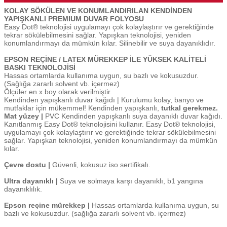
KOLAY SÖKÜLEN VE KONUMLANDIRILAN KENDİNDEN
YAPIŞKANLI PREMIUM DUVAR FOLYOSU
Easy Dot® teknolojisi uygulamayı çok kolaylaştırır ve gerektiğinde
tekrar sökülebilmesini sağlar. Yapışkan teknolojisi, yeniden
konumlandırmayı da mümkün kılar. Silinebilir ve suya dayanıklıdır.
EPSON REÇİNE / LATEX MÜREKKEP İLE YÜKSEK KALİTELİ
BASKI TEKNOLOJİSİ
Hassas ortamlarda kullanıma uygun, su bazlı ve kokusuzdur.
(Sağlığa zararlı solvent vb. içermez)
Ölçüler en x boy olarak verilmiştir.
Kendinden yapışkanlı duvar kağıdı | Kurulumu kolay, banyo ve
mutfaklar için mükemmel! Kendinden yapışkanlı,
tutkal gerekmez.
Mat yüzey |
PVC Kendinden yapışkanlı suya dayanıklı duvar kağıdı.
Kanıtlanmış Easy Dot® teknolojisini kullanır. Easy Dot® teknolojisi,
uygulamayı çok kolaylaştırır ve gerektiğinde tekrar sökülebilmesini
sağlar. Yapışkan teknolojisi, yeniden konumlandırmayı da mümkün
kılar.
Çevre dostu |
Güvenli, kokusuz iso sertifikalı.
Ultra dayanıklı |
Suya ve solmaya karşı dayanıklı, b1 yangına
dayanıklılık.
Epson reçine mürekkep |
Hassas ortamlarda kullanıma uygun, su
bazlı ve kokusuzdur. (sağlığa zararlı solvent vb. içermez)