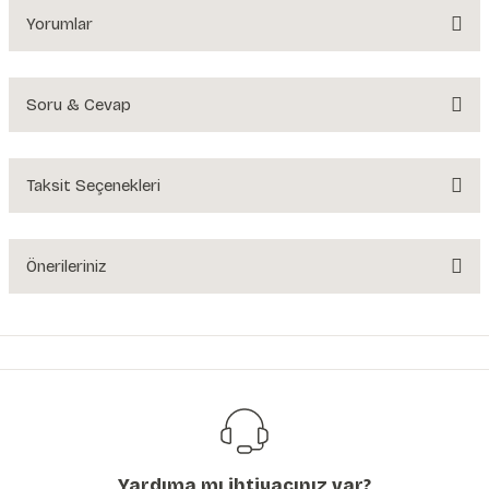
Yorumlar
Soru & Cevap
Bu ürüne ilk yorumu siz yapın!
Yorum Yaz
Taksit Seçenekleri
Ürün hakkında henüz soru sorulmamış.
Soru Sor
Önerileriniz
Bu ürünün fiyat bilgisi, resim, ürün açıklamalarında ve diğer konularda
yetersiz gördüğünüz noktaları öneri formunu kullanarak tarafımıza
iletebilirsiniz.
Görüş ve önerileriniz için teşekkür ederiz.
Ürün resmi kalitesiz, bozuk veya görüntülenemiyor.
Ürün açıklamasında eksik bilgiler bulunuyor.
Yardıma mı ihtiyacınız var?