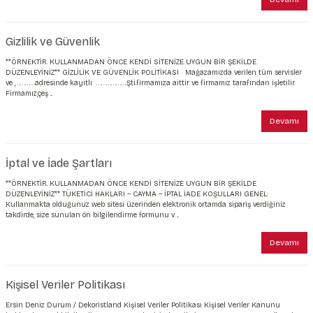
şkanlı Duvar Kanvası
Gizlilik ve Güvenlik
Kağıdı
**ÖRNEKTİR. KULLANMADAN ÖNCE KENDİ SİTENİZE UYGUN BİR ŞEKİLDE
DÜZENLEYİNİZ** GİZLİLİK VE GÜVENLİK POLİTİKASI Mağazamızda verilen tüm servisler
ve ,…………adresinde kayıtlı ……………….Şti.firmamıza aittir ve firmamız tarafından işletilir.
Firmamız,çeş ...
Devamı
İptal ve İade Şartları
**ÖRNEKTİR. KULLANMADAN ÖNCE KENDİ SİTENİZE UYGUN BİR ŞEKİLDE
DÜZENLEYİNİZ** TÜKETİCİ HAKLARI – CAYMA – İPTAL İADE KOŞULLARI GENEL:
Kullanmakta olduğunuz web sitesi üzerinden elektronik ortamda sipariş verdiğiniz
takdirde, size sunulan ön bilgilendirme formunu v ...
Devamı
Kişisel Veriler Politikası
Ersin Deniz Durum / Dekoristland Kişisel Veriler Politikası Kişisel Veriler Kanunu