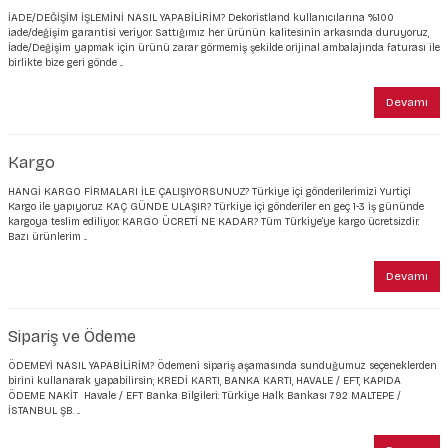
İADE/DEĞİŞİM İŞLEMİNİ NASIL YAPABİLİRİM? Dekoristland kullanıcılarına %100
iade/değişim garantisi veriyor. Sattığımız her ürünün kalitesinin arkasında duruyoruz,
İade/Değişim yapmak için ürünü zarar görmemiş şekilde orijinal ambalajında faturası ile
birlikte bize geri gönde ...
Devamı
Kargo
HANGİ KARGO FİRMALARI İLE ÇALIŞIYORSUNUZ? Türkiye içi gönderilerimizi Yurtiçi
Kargo ile yapıyoruz KAÇ GÜNDE ULAŞIR? Türkiye içi gönderiler en geç 1-3 iş gününde
kargoya teslim ediliyor. KARGO ÜCRETİ NE KADAR? Tüm Türkiye’ye kargo ücretsizdir.
Bazı ürünlerim ...
Devamı
Sipariş ve Ödeme
ÖDEMEYİ NASIL YAPABİLİRİM? Ödemeni sipariş aşamasında sunduğumuz seçeneklerden
birini kullanarak yapabilirsin; KREDİ KARTI, BANKA KARTI, HAVALE / EFT, KAPIDA
ÖDEME NAKİT Havale / EFT Banka Bilgileri: Türkiye Halk Bankası 792 MALTEPE /
İSTANBUL ŞB. ...