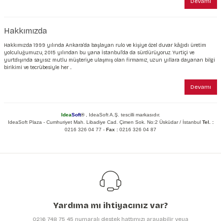
Devamı
Hakkımızda
Hakkımızda 1999 yılında Ankara’da başlayan rulo ve kişiye özel duvar kâğıdı üretim
yolculuğumuzu, 2015 yılından bu yana İstanbul’da da sürdürüyoruz. Yurtiçi ve
yurtdışında sayısız mutlu müşteriye ulaşmış olan firmamız, uzun yıllara dayanan bilgi
birikimi ve tecrübesiyle her ...
Devamı
Idea
Soft
®
, IdeaSoft A.Ş. tescilli markasıdır.
IdeaSoft Plaza - Cumhuriyet Mah. Libadiye Cad. Çimen Sok. No:2 Üsküdar / İstanbul
Tel. :
0216 326 04 77 -
Fax :
0216 326 04 87
Yardıma mı ihtiyacınız var?
0216 748 75 45 numaralı destek hattımızı arayabilir veya