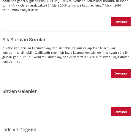
hakkında genel bilgilendirme6698 Sayılı Kişisel Verilerin Korunması Kanunu (bundan
sonra KVKK olarak anılacaktır) 24 Mart 2016 tarihinde kabul edilmiş, 7 Nisan 2016
tarihli 29677 sayılı Resmi ...
Devamı
Sık Sorulan Sorular
Sık Sorulan Sorular 1-) Duvar kağıtları silinebiliyor mu? Cevap: Evet, tüm duvar
kağıtlarımız silinebilir özelliktedir. Nemli bir bezle kolayca temizlenebilir ve uzun süre ilk
günkü görünümünü korur. 2-) Duvar kağıtları duvara zarar verir mi? Cevap: Hayır, duvar
kağıtlarımı ...
Devamı
Sizden Gelenler
...
Devamı
İade ve Değişim