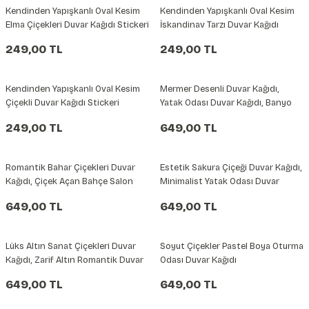
Kendinden Yapışkanlı Oval Kesim
Kendinden Yapışkanlı Oval Kesim
şkanlı Duvar Kanvası
Elma Çiçekleri Duvar Kağıdı Stickeri
İskandinav Tarzı Duvar Kağıdı
Stickeri
249,00 TL
249,00 TL
Kağıdı
Kendinden Yapışkanlı Oval Kesim
Mermer Desenli Duvar Kağıdı,
Çiçekli Duvar Kağıdı Stickeri
Yatak Odası Duvar Kağıdı, Banyo
Duvar Kağıdı
249,00 TL
649,00 TL
Romantik Bahar Çiçekleri Duvar
Estetik Sakura Çiçeği Duvar Kağıdı,
Kağıdı, Çiçek Açan Bahçe Salon
Minimalist Yatak Odası Duvar
Duvar Kağıdı
Kağıdı
649,00 TL
649,00 TL
Lüks Altın Sanat Çiçekleri Duvar
Soyut Çiçekler Pastel Boya Oturma
Kağıdı, Zarif Altın Romantik Duvar
Odası Duvar Kağıdı
Kağıdı
649,00 TL
649,00 TL