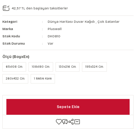
şkanlı Duvar Kanvası
42,57 TL den başlayan taksitlerle!
Kağıdı
Kategori
Dünya Haritası Duvar Kağıdı
,
Çok Satanlar
Marka
Pluswall
Stok Kodu
DK0810
Stok Durumu
Var
Ölçü (BoyxEn)
65x108 Cm.
108x180 Cm.
130x216 Cm.
195x324 Cm.
260x432 Cm.
1 Metre Kare
Sepete Ekle