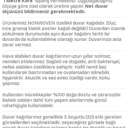
"
1 Metre Kare
" sipariş vermelisiniz. Uygulayacağınız
ölçüye göre özel olarak üretimi yapılır.
Net duvar
ölçünüzü bildirmeniz gerekmektedir.
Ürünlerimiz NONWOVEN özellikli duvar kağıdıdır. (Düz,
ince gramaj klasik poster kağıdı değildir) Duvardan özenle
sökülmesi durumunda aynı duvar kağıdını farklı bir
duvarda da kullanılabilme olanağı sunar. Duvarınıza asla
zarar vermez.
Hava alabilen duvar kağıtlarının uzun yıllar solmaz,
nemden etkilenmez. Sağlıklı ve doğaldır, anti bakteriyel,
nefes alabilen özelliklere sahiptir. Hafif nemli bez
kullanılarak bastırmadan ve ovalamadan silinebilir,
hijyeniktir. Akustik ve ses emici özelliği vardır, koku
yapmaz.
Kullanılan mürekkepler %100 doğa dostu ve zararsızdır.
Bebek odaları dahil tüm yaşam alanlarında gönül
rahatlığıyla kullanılabilir.
Duvar kağıtlarımız genellikle 3 boyutlu (3D) etki yaratan
görsellerden seçilmektedir, seçeceğiniz görsele bağlı
olarak duvar kağıdının ortama harika bir derinlik ve boyut