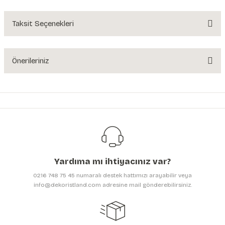
Yorum Yaz
Taksit Seçenekleri
Ürün hakkında henüz soru sorulmamış.
Soru Sor
Önerileriniz
Bu ürünün fiyat bilgisi, resim, ürün açıklamalarında ve diğer konularda
yetersiz gördüğünüz noktaları öneri formunu kullanarak tarafımıza
iletebilirsiniz.
Görüş ve önerileriniz için teşekkür ederiz.
Ürün resmi kalitesiz, bozuk veya görüntülenemiyor.
Ürün açıklamasında eksik bilgiler bulunuyor.
Yardıma mı ihtiyacınız var?
Ürün bilgilerinde hatalar bulunuyor.
0216 748 75 45 numaralı destek hattımızı arayabilir veya
Ürün fiyatı diğer sitelerden daha pahalı.
info@dekoristland.com adresine mail gönderebilirsiniz.
Bu ürüne benzer farklı alternatifler olmalı.