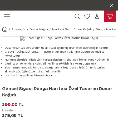
Duvar ölçünüze özel üretim | 3 farklı malzeme seçeneği 😎
Geri Dön
Geri Dön
Yaşam Alanlarınıza Sanat Katıyoruz 🤍
Kendinden Yapışkanlı Kolay Uygulanan Duvar Kağıtları😇
ı
Harita & Şehir Duvar Kağıdı
Hayvan, Yaprak & Çiçek Duvar
Doğa & Manza Duvar Kağıdı
Tasarım & Sanatsal Duvar Ka
Genel
Ahşap, Mermer & Taş Desenli
Kağıdı
Anasayfa
Duvar Kağıdı
Harita & Şehir Duvar Kağıdı
Dünya Haritası
Duvar Kağıdı
 Duvar Sticker
Dünya Haritası Duvar Kağıdı
Çiçek Duvar Kağıdı
Doğa Duvar Kağıdı
Soyut Duvar Kağıdı
3d Duvar Kağıdı
Mermer Desenli Duvar Kağıdı
Odası Duvar Kağıdı
r Kağıdı Stickeri
Türkiye Serisi Duvar Kağıdı
Yaprak Desenli Duvar Kağıdı
Manzara Duvar Kağıdı
Sanat Duvar Kağıdı
Araba Duvar Kağıdı
Duvar ölçünüze göre üretim yapılır. Özelleştirilmiş ürünlerde iade/değişim yoktur.
EPSON REÇİNE MÜREKKEP | Hassas ortamlarda kullanıma uygun, su bazlı ve
Taş Desenli Duvar Kağıdı
kokusuzdur.
 & Çiçek Duvar Kağıdı
ticker
Şehir & Ülke Duvar Kağıdı
Hayvan Duvar Kağıdı
Orman Duvar Kağıdı
Geometrik Duvar Kağıdı
Sağlık Duvar Kağıdı
Numune siparişlerinizde tüm malzemelerden A4 ebatında baskılı olarak gönderilir.
Canlı baskı ve renkler | Kolay silinebilir ve sökülebilir | Kolay uygulama
Ahşap Desenli Duvar Kağıdı
Ekranınızın renk, ışık, kontrast vb. ayarlarına bağlı olarak, ürünün renk tonları
ekranda gördüğünüzden biraz farklı olabilir.
Duvar Kağıdı
r Seti
Tropikal Duvar Kağıdı
Graffiti Duvar Kağıdı
Yiyecek ve İçecek Duvar Kağıdı
İstanbul içi uygulama hizmetimiz vardır.
Beton Duvar Kağıdı
tsal Duvar Kağıdı
er Setleri
Deniz Manzara Duvar Kağıdı
Mimari Duvar Kağıdı
Meslekler Duvar Kağıdı
Güncel Siyasi Dünya Haritası Özel Tasarım Duvar
Kağıdı
var Sticker Seti
Uzay Duvar Kağıdı
Müzik Duvar Kağıdı
399,00 TL
Havale
& Taş Desenli Duvar Kağıdı
379,05 TL