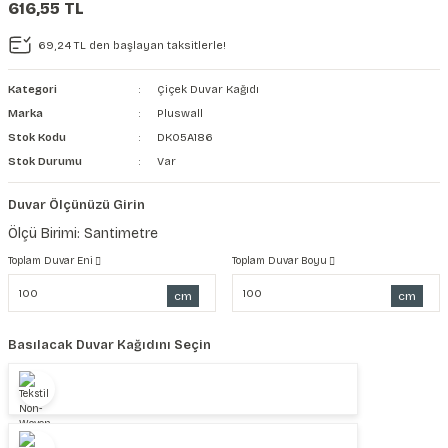
616,55 TL
şkanlı Duvar Kanvası
69,24 TL den başlayan taksitlerle!
Kağıdı
Kategori
Çiçek Duvar Kağıdı
Marka
Pluswall
Stok Kodu
DK05A186
Stok Durumu
Var
Duvar Ölçünüzü Girin
Ölçü Birimi: Santimetre
Toplam Duvar Eni
Toplam Duvar Boyu
cm
cm
Basılacak Duvar Kağıdını Seçin