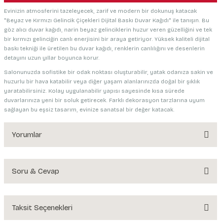
Evinizin atmosferini tazeleyecek, zarif ve modern bir dokunuş katacak
"Beyaz ve Kırmızı Gelincik Çiçekleri Dijital Baskı Duvar Kağıdı" ile tanışın. Bu
göz alıcı duvar kağıdı, narin beyaz gelinciklerin huzur veren güzelliğini ve tek
bir kırmızı gelinciğin canlı enerjisini bir araya getiriyor. Yüksek kaliteli dijital
baskı tekniği ile üretilen bu duvar kağıdı, renklerin canlılığını ve desenlerin
detayını uzun yıllar boyunca korur.
Salonunuzda sofistike bir odak noktası oluşturabilir, yatak odanıza sakin ve
huzurlu bir hava katabilir veya diğer yaşam alanlarınızda doğal bir şıklık
yaratabilirsiniz. Kolay uygulanabilir yapısı sayesinde kısa sürede
duvarlarınıza yeni bir soluk getirecek. Farklı dekorasyon tarzlarına uyum
sağlayan bu eşsiz tasarım, evinize sanatsal bir değer katacak.
Yorumlar
Soru & Cevap
Bu ürüne ilk yorumu siz yapın!
Yorum Yaz
Taksit Seçenekleri
Ürün hakkında henüz soru sorulmamış.