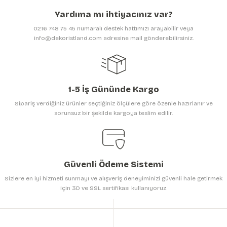
Ürün açıklamasında eksik bilgiler bulunuyor.
Yardıma mı ihtiyacınız var?
Ürün bilgilerinde hatalar bulunuyor.
0216 748 75 45 numaralı destek hattımızı arayabilir veya
Ürün fiyatı diğer sitelerden daha pahalı.
info@dekoristland.com adresine mail gönderebilirsiniz.
Bu ürüne benzer farklı alternatifler olmalı.
1-5 İş Gününde Kargo
Sipariş verdiğiniz ürünler seçtiğiniz ölçülere göre özenle hazırlanır ve
sorunsuz bir şekilde kargoya teslim edilir.
Gönder
Güvenli Ödeme Sistemi
Sizlere en iyi hizmeti sunmayı ve alışveriş deneyiminizi güvenli hale getirmek
için 3D ve SSL sertifikası kullanıyoruz.