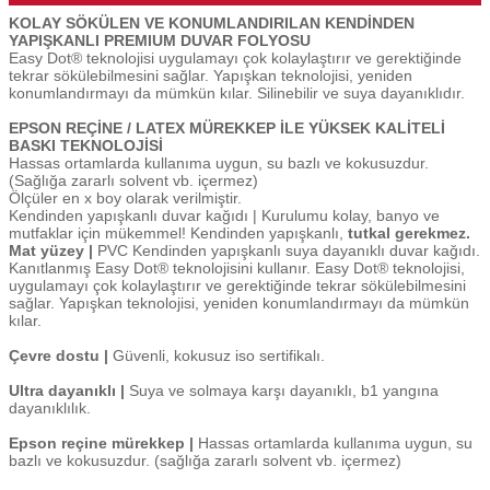
KOLAY SÖKÜLEN VE KONUMLANDIRILAN KENDİNDEN
YAPIŞKANLI PREMIUM DUVAR FOLYOSU
Easy Dot® teknolojisi uygulamayı çok kolaylaştırır ve gerektiğinde
tekrar sökülebilmesini sağlar. Yapışkan teknolojisi, yeniden
konumlandırmayı da mümkün kılar. Silinebilir ve suya dayanıklıdır.
EPSON REÇİNE / LATEX MÜREKKEP İLE YÜKSEK KALİTELİ
BASKI TEKNOLOJİSİ
Hassas ortamlarda kullanıma uygun, su bazlı ve kokusuzdur.
(Sağlığa zararlı solvent vb. içermez)
Ölçüler en x boy olarak verilmiştir.
Kendinden yapışkanlı duvar kağıdı | Kurulumu kolay, banyo ve
mutfaklar için mükemmel! Kendinden yapışkanlı,
tutkal gerekmez.
Mat yüzey |
PVC Kendinden yapışkanlı suya dayanıklı duvar kağıdı.
Kanıtlanmış Easy Dot® teknolojisini kullanır. Easy Dot® teknolojisi,
uygulamayı çok kolaylaştırır ve gerektiğinde tekrar sökülebilmesini
sağlar. Yapışkan teknolojisi, yeniden konumlandırmayı da mümkün
kılar.
Çevre dostu |
Güvenli, kokusuz iso sertifikalı.
Ultra dayanıklı |
Suya ve solmaya karşı dayanıklı, b1 yangına
dayanıklılık.
Epson reçine mürekkep |
Hassas ortamlarda kullanıma uygun, su
bazlı ve kokusuzdur. (sağlığa zararlı solvent vb. içermez)