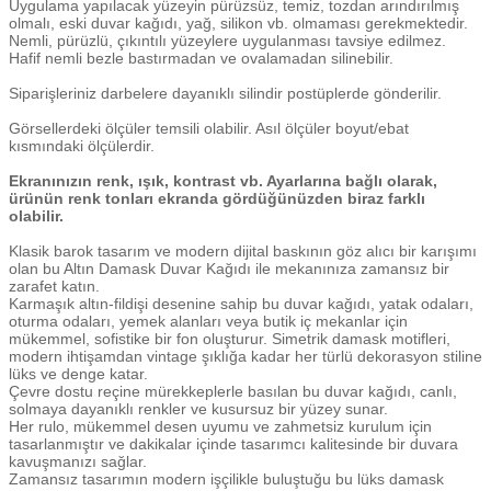
Uygulama yapılacak yüzeyin pürüzsüz, temiz, tozdan arındırılmış
olmalı, eski duvar kağıdı, yağ, silikon vb. olmaması gerekmektedir.
Nemli, pürüzlü, çıkıntılı yüzeylere uygulanması tavsiye edilmez.
Hafif nemli bezle bastırmadan ve ovalamadan silinebilir.
Siparişleriniz darbelere dayanıklı silindir postüplerde gönderilir.
Görsellerdeki ölçüler temsili olabilir. Asıl ölçüler boyut/ebat
kısmındaki ölçülerdir.
Ekranınızın renk, ışık, kontrast vb. Ayarlarına bağlı olarak,
ürünün renk tonları ekranda gördüğünüzden biraz farklı
olabilir.
Klasik barok tasarım ve modern dijital baskının göz alıcı bir karışımı
olan bu Altın Damask Duvar Kağıdı ile mekanınıza zamansız bir
zarafet katın.
Karmaşık altın-fildişi desenine sahip bu duvar kağıdı, yatak odaları,
oturma odaları, yemek alanları veya butik iç mekanlar için
mükemmel, sofistike bir fon oluşturur. Simetrik damask motifleri,
modern ihtişamdan vintage şıklığa kadar her türlü dekorasyon stiline
lüks ve denge katar.
Çevre dostu reçine mürekkeplerle basılan bu duvar kağıdı, canlı,
solmaya dayanıklı renkler ve kusursuz bir yüzey sunar.
Her rulo, mükemmel desen uyumu ve zahmetsiz kurulum için
tasarlanmıştır ve dakikalar içinde tasarımcı kalitesinde bir duvara
kavuşmanızı sağlar.
Zamansız tasarımın modern işçilikle buluştuğu bu lüks damask