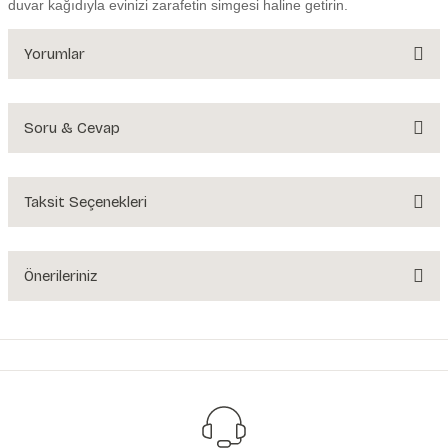
duvar kağıdıyla evinizi zarafetin simgesi haline getirin.
Yorumlar
Soru & Cevap
Bu ürüne ilk yorumu siz yapın!
Yorum Yaz
Taksit Seçenekleri
Ürün hakkında henüz soru sorulmamış.
Soru Sor
Önerileriniz
Bu ürünün fiyat bilgisi, resim, ürün açıklamalarında ve diğer konularda
yetersiz gördüğünüz noktaları öneri formunu kullanarak tarafımıza
iletebilirsiniz.
Görüş ve önerileriniz için teşekkür ederiz.
Ürün resmi kalitesiz, bozuk veya görüntülenemiyor.