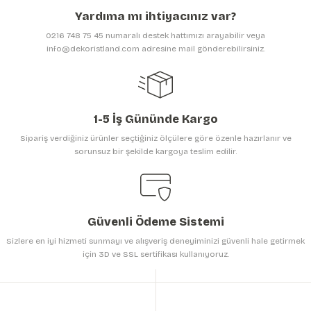
Ürün açıklamasında eksik bilgiler bulunuyor.
Yardıma mı ihtiyacınız var?
Ürün bilgilerinde hatalar bulunuyor.
0216 748 75 45 numaralı destek hattımızı arayabilir veya
Ürün fiyatı diğer sitelerden daha pahalı.
info@dekoristland.com adresine mail gönderebilirsiniz.
Bu ürüne benzer farklı alternatifler olmalı.
1-5 İş Gününde Kargo
Sipariş verdiğiniz ürünler seçtiğiniz ölçülere göre özenle hazırlanır ve
sorunsuz bir şekilde kargoya teslim edilir.
Gönder
Güvenli Ödeme Sistemi
Sizlere en iyi hizmeti sunmayı ve alışveriş deneyiminizi güvenli hale getirmek
için 3D ve SSL sertifikası kullanıyoruz.