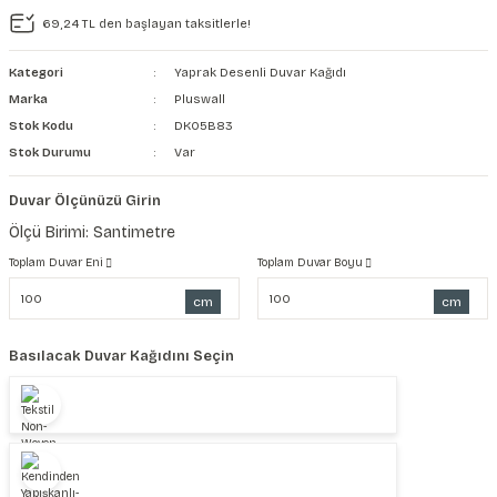
69,24 TL den başlayan taksitlerle!
şkanlı Duvar Kanvası
Kategori
Yaprak Desenli Duvar Kağıdı
Kağıdı
Marka
Pluswall
Stok Kodu
DK05B83
Stok Durumu
Var
Duvar Ölçünüzü Girin
Ölçü Birimi: Santimetre
Toplam Duvar Eni
Toplam Duvar Boyu
cm
cm
Basılacak Duvar Kağıdını Seçin