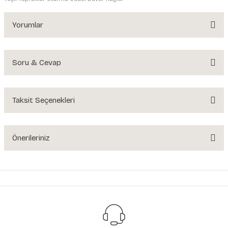
Yorumlar
Soru & Cevap
Bu ürüne ilk yorumu siz yapın!
Yorum Yaz
Taksit Seçenekleri
Ürün hakkında henüz soru sorulmamış.
Soru Sor
Önerileriniz
Bu ürünün fiyat bilgisi, resim, ürün açıklamalarında ve diğer konularda
yetersiz gördüğünüz noktaları öneri formunu kullanarak tarafımıza
iletebilirsiniz.
Görüş ve önerileriniz için teşekkür ederiz.
Ürün resmi kalitesiz, bozuk veya görüntülenemiyor.