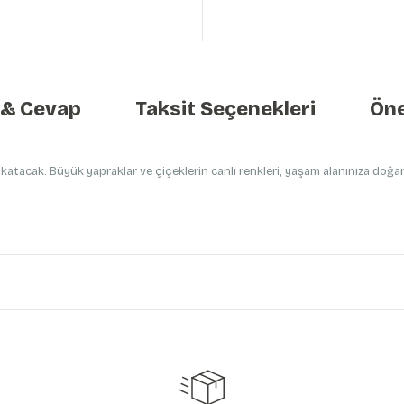
 & Cevap
Taksit Seçenekleri
Öne
atacak. Büyük yapraklar ve çiçeklerin canlı renkleri, yaşam alanınıza doğan
etersiz gördüğünüz noktaları öneri formunu kullanarak tarafımıza iletebilirs
Ürün hakkında henüz soru sorulmamış.
Bu ürüne ilk yorumu siz yapın!
Yorum Yaz
Soru Sor