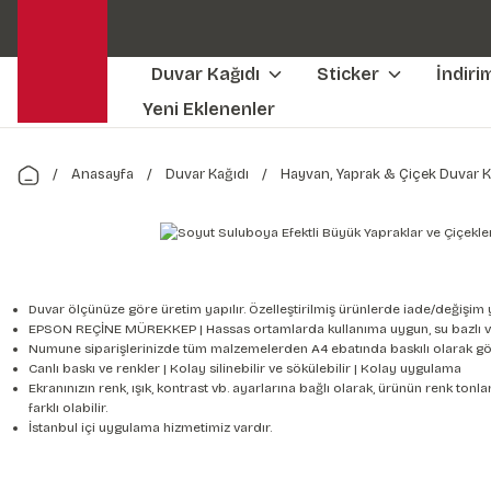
Duvar Kağıdı
Sticker
İndiri
Yeni Eklenenler
Anasayfa
Duvar Kağıdı
Hayvan, Yaprak & Çiçek Duvar K
Duvar ölçünüze göre üretim yapılır. Özelleştirilmiş ürünlerde iade/değişim 
EPSON REÇİNE MÜREKKEP | Hassas ortamlarda kullanıma uygun, su bazlı v
Numune siparişlerinizde tüm malzemelerden A4 ebatında baskılı olarak gön
Canlı baskı ve renkler | Kolay silinebilir ve sökülebilir | Kolay uygulama
Ekranınızın renk, ışık, kontrast vb. ayarlarına bağlı olarak, ürünün renk to
farklı olabilir.
İstanbul içi uygulama hizmetimiz vardır.