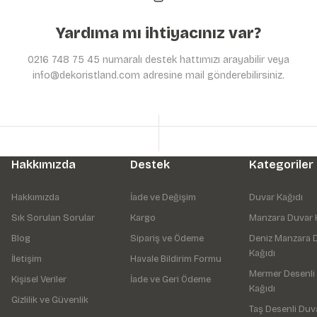
Yardıma mı ihtiyacınız var?
0216 748 75 45 numaralı destek hattımızı arayabilir veya
info@dekoristland.com adresine mail gönderebilirsiniz.
Hakkımızda
Destek
Kategoriler
Hakkımızda
İade ve Değişim
Duvar Kağıdı
Sık Sorulan Sorular
Kargo
Manzara Duvar 
Blog
Sipariş ve Ödeme
Deniz Manzara 
Kağıdı
İletişim
Havale Bildirim Formu
Mermer Desenli
Kişisel Veriler
İade ve Geri Ödeme
Kağıdı
Gizlilik ve Güvenlik
Taş Desenli Duv