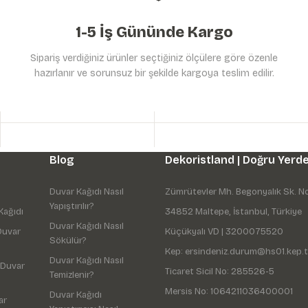
1-5 İş Gününde Kargo
Sipariş verdiğiniz ürünler seçtiğiniz ölçülere göre özenle
hazırlanır ve sorunsuz bir şekilde kargoya teslim edilir.
Gönder
Blog
Dekoristland | Doğru Yerde
Duvar Kağıdı Nasıl
Zümrütevler Mh. Begonyalık Sk. N
Yapıştırılır?
Kağıdı
34852 Maltepe, İstanbul, Türkiye
Duvar Kağıdı Nasıl
Duvar
Küçükyalı VD | 3200075520
Sökülür?
Kep: ersindeniz.durum@hs01.kep.t
Duvar Kağıdı Nasıl
 Duvar
Ticaret Sicil No: 285526-5
Temizlenir?
Mersis No: 1064211036400001
Duvar Kağıdı
ar