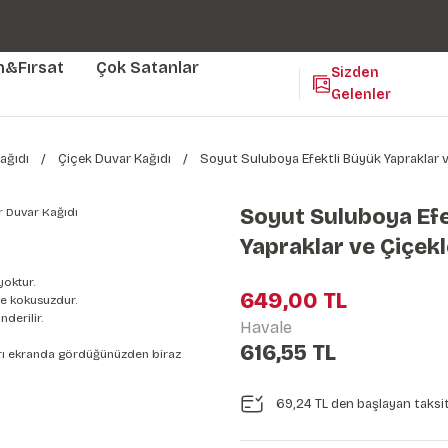
Duvar ölçünüze özel üretim | 3 farklı malzeme seçeneği 😎
Yaşam Alanlarınıza Sanat Katıyoruz 🤍
Kendinden Yapışkanlı Kolay Uygulanan Duvar Kağıtları😇
m&Fırsat
Çok Satanlar
Sizden
Gelenler
ağıdı
Çiçek Duvar Kağıdı
Soyut Suluboya Efektli Büyük Yapraklar v
Soyut Suluboya Efe
Yapraklar ve Çiçekl
yoktur.
649,00 TL
e kokusuzdur.
derilir.
Havale
616,55 TL
nları ekranda gördüğünüzden biraz
69,24 TL den başlayan taksit