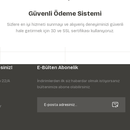
Güvenli Ödeme Sistemi
Sizlere en iyi hizmeti sunmayı ve alışveriş deneyiminizi güvenli
hale getirmek için 3D ve SSL sertifikası kullanıyoruz.
siniz!
E-Bülten Abonelik
o:22/A
İndirimlerden ilk siz haberdar olmak istiyorsanız
bültenimize abone olabilirsiniz.
r