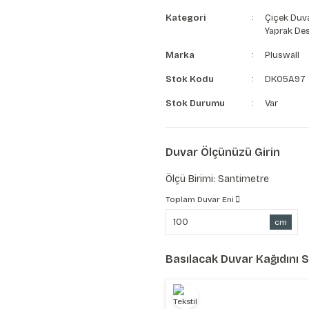
Kategori
Çiçek Duva
Yaprak Des
Marka
Pluswall
Stok Kodu
DK05A97
Stok Durumu
Var
Duvar Ölçünüzü Girin
Ölçü Birimi: Santimetre
Toplam Duvar Eni
cm
Basılacak Duvar Kağıdını 