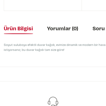
Ürün Bilgisi
Yorumlar (0)
Soru
Soyut suluboya efektli duvar kağıdı, evinize dinamik ve modern bir hava k
istiyorsanız, bu duvar kağıdı tam size göre!
Bu ürünün fiyat bilgisi, resim, ürün açıklamalarında ve diğer konularda y
Görüş ve önerileriniz için teşekkür ederiz.
Ürün resmi kalitesiz, bozuk veya görüntülenemiyor.
Ürün açıklamasında eksik bilgiler bulunuyor.
Ürün bilgilerinde hatalar bulunuyor.
Ürün fiyatı diğer sitelerden daha pahalı.
Bu ürüne benzer farklı alternatifler olmalı.