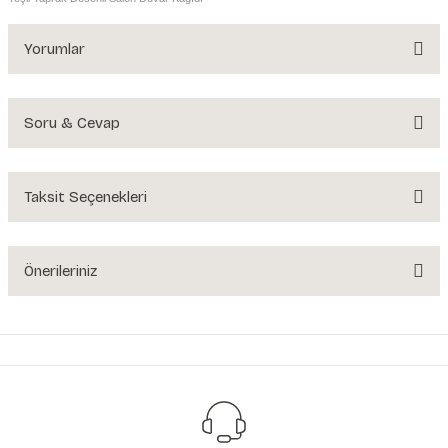
Yorumlar
Soru & Cevap
Bu ürüne ilk yorumu siz yapın!
Yorum Yaz
Taksit Seçenekleri
Ürün hakkında henüz soru sorulmamış.
Soru Sor
Önerileriniz
Bu ürünün fiyat bilgisi, resim, ürün açıklamalarında ve diğer konularda
yetersiz gördüğünüz noktaları öneri formunu kullanarak tarafımıza
iletebilirsiniz.
Görüş ve önerileriniz için teşekkür ederiz.
Ürün resmi kalitesiz, bozuk veya görüntülenemiyor.