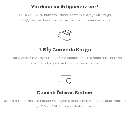
Ürün açıklamasında eksik bilgiler bulunuyor.
Yardıma mı ihtiyacınız var?
Ürün bilgilerinde hatalar bulunuyor.
0216 748 75 45 numaralı destek hattımızı arayabilir veya
Ürün fiyatı diğer sitelerden daha pahalı.
info@dekoristland.com adresine mail gönderebilirsiniz.
Bu ürüne benzer farklı alternatifler olmalı.
1-5 İş Gününde Kargo
Sipariş verdiğiniz ürünler seçtiğiniz ölçülere göre özenle hazırlanır ve
sorunsuz bir şekilde kargoya teslim edilir.
Gönder
Güvenli Ödeme Sistemi
Sizlere en iyi hizmeti sunmayı ve alışveriş deneyiminizi güvenli hale getirmek
için 3D ve SSL sertifikası kullanıyoruz.