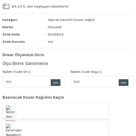
69,24 TL den başlayan taksitlerle!
şkanlı Duvar Kanvası
Kategori
Yaprak Desenli Duvar Kağıdı
Kağıdı
Marka
Pluswall
Stok Kodu
DK05B20
Stok Durumu
Var
Duvar Ölçünüzü Girin
Ölçü Birimi: Santimetre
Toplam Duvar Eni
Toplam Duvar Boyu
cm
cm
Basılacak Duvar Kağıdını Seçin