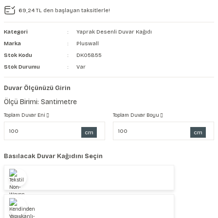
69,24 TL den başlayan taksitlerle!
şkanlı Duvar Kanvası
Kategori
Yaprak Desenli Duvar Kağıdı
Kağıdı
Marka
Pluswall
Stok Kodu
DK05B55
Stok Durumu
Var
Duvar Ölçünüzü Girin
Ölçü Birimi: Santimetre
Toplam Duvar Eni
Toplam Duvar Boyu
cm
cm
Basılacak Duvar Kağıdını Seçin