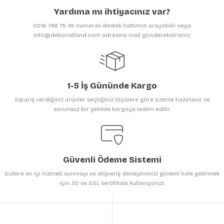
Ürün açıklamasında eksik bilgiler bulunuyor.
Yardıma mı ihtiyacınız var?
Ürün bilgilerinde hatalar bulunuyor.
0216 748 75 45 numaralı destek hattımızı arayabilir veya
Ürün fiyatı diğer sitelerden daha pahalı.
info@dekoristland.com adresine mail gönderebilirsiniz.
Bu ürüne benzer farklı alternatifler olmalı.
1-5 İş Gününde Kargo
Sipariş verdiğiniz ürünler seçtiğiniz ölçülere göre özenle hazırlanır ve
sorunsuz bir şekilde kargoya teslim edilir.
Gönder
Güvenli Ödeme Sistemi
Sizlere en iyi hizmeti sunmayı ve alışveriş deneyiminizi güvenli hale getirmek
için 3D ve SSL sertifikası kullanıyoruz.