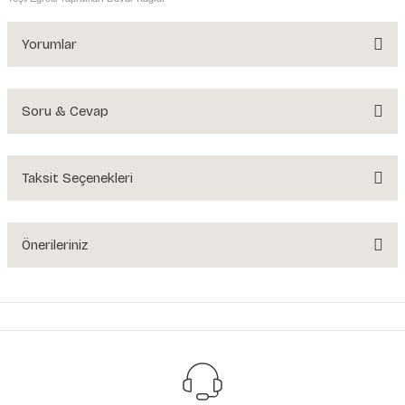
Yorumlar
Soru & Cevap
Bu ürüne ilk yorumu siz yapın!
Yorum Yaz
Taksit Seçenekleri
Ürün hakkında henüz soru sorulmamış.
Soru Sor
Önerileriniz
Bu ürünün fiyat bilgisi, resim, ürün açıklamalarında ve diğer konularda
yetersiz gördüğünüz noktaları öneri formunu kullanarak tarafımıza
iletebilirsiniz.
Görüş ve önerileriniz için teşekkür ederiz.
Ürün resmi kalitesiz, bozuk veya görüntülenemiyor.