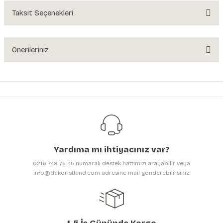
Yorum Yaz
Taksit Seçenekleri
Ürün hakkında henüz soru sorulmamış.
Soru Sor
Önerileriniz
Bu ürünün fiyat bilgisi, resim, ürün açıklamalarında ve diğer konularda
yetersiz gördüğünüz noktaları öneri formunu kullanarak tarafımıza
iletebilirsiniz.
Görüş ve önerileriniz için teşekkür ederiz.
Ürün resmi kalitesiz, bozuk veya görüntülenemiyor.
Ürün açıklamasında eksik bilgiler bulunuyor.
Yardıma mı ihtiyacınız var?
Ürün bilgilerinde hatalar bulunuyor.
0216 748 75 45 numaralı destek hattımızı arayabilir veya
Ürün fiyatı diğer sitelerden daha pahalı.
info@dekoristland.com adresine mail gönderebilirsiniz.
Bu ürüne benzer farklı alternatifler olmalı.