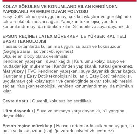
KOLAY SÖKÜLEN VE KONUMLANDIRILAN KENDİNDEN
YAPIŞKANLI PREMIUM DUVAR FOLYOSU
Easy Dot® teknolojisi uygulamayı çok kolaylaştırır ve gerektiğinde
tekrar sökülebilmesini sağlar. Yapışkan teknolojisi, yeniden
konumlandırmayı da mümkün kılar. Silinebilir ve suya dayanıklıdır.
EPSON REÇİNE / LATEX MÜREKKEP İLE YÜKSEK KALİTELİ
BASKI TEKNOLOJİSİ
Hassas ortamlarda kullanıma uygun, su bazlı ve kokusuzdur.
(Sağlığa zararlı solvent vb. içermez)
Ölçüler en x boy olarak verilmiştir.
Kendinden yapışkanlı duvar kağıdı | Kurulumu kolay, banyo ve
mutfaklar için mükemmel! Kendinden yapışkanlı,
tutkal gerekmez.
Mat yüzey |
PVC Kendinden yapışkanlı suya dayanıklı duvar kağıdı.
Kanıtlanmış Easy Dot® teknolojisini kullanır. Easy Dot® teknolojisi,
uygulamayı çok kolaylaştırır ve gerektiğinde tekrar sökülebilmesini
sağlar. Yapışkan teknolojisi, yeniden konumlandırmayı da mümkün
kılar.
Çevre dostu |
Güvenli, kokusuz iso sertifikalı.
Ultra dayanıklı |
Suya ve solmaya karşı dayanıklı, b1 yangına
dayanıklılık.
Epson reçine mürekkep |
Hassas ortamlarda kullanıma uygun, su
bazlı ve kokusuzdur. (sağlığa zararlı solvent vb. içermez)