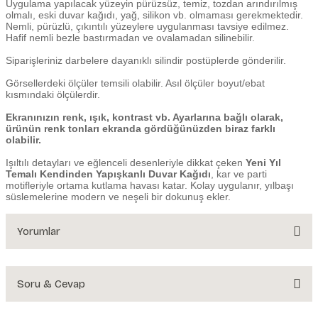
Uygulama yapılacak yüzeyin pürüzsüz, temiz, tozdan arındırılmış
olmalı, eski duvar kağıdı, yağ, silikon vb. olmaması gerekmektedir.
Nemli, pürüzlü, çıkıntılı yüzeylere uygulanması tavsiye edilmez.
Hafif nemli bezle bastırmadan ve ovalamadan silinebilir.
Siparişleriniz darbelere dayanıklı silindir postüplerde gönderilir.
Görsellerdeki ölçüler temsili olabilir. Asıl ölçüler boyut/ebat
kısmındaki ölçülerdir.
Ekranınızın renk, ışık, kontrast vb. Ayarlarına bağlı olarak,
ürünün renk tonları ekranda gördüğünüzden biraz farklı
olabilir.
Işıltılı detayları ve eğlenceli desenleriyle dikkat çeken
Yeni Yıl
Temalı Kendinden Yapışkanlı Duvar Kağıdı
, kar ve parti
motifleriyle ortama kutlama havası katar. Kolay uygulanır, yılbaşı
süslemelerine modern ve neşeli bir dokunuş ekler.
Yorumlar
Soru & Cevap
Bu ürüne ilk yorumu siz yapın!