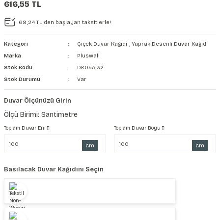
616,55 TL
şkanlı Duvar Kanvası
69,24 TL den başlayan taksitlerle!
Kağıdı
Kategori
Çiçek Duvar Kağıdı
,
Yaprak Desenli Duvar Kağıdı
Marka
Pluswall
Stok Kodu
DK05A132
Stok Durumu
Var
Duvar Ölçünüzü Girin
Ölçü Birimi: Santimetre
Toplam Duvar Eni
Toplam Duvar Boyu
cm
cm
Basılacak Duvar Kağıdını Seçin