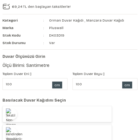
69,24 TL den başlayan taksitlerle!
şkanlı Duvar Kanvası
Kategori
Orman Duvar Kağıdı
,
Manzara Duvar Kağıdı
Kağıdı
Marka
Pluswall
Stok Kodu
DK03D19
Stok Durumu
Var
Duvar Ölçünüzü Girin
Ölçü Birimi: Santimetre
Toplam Duvar Eni
Toplam Duvar Boyu
cm
cm
Basılacak Duvar Kağıdını Seçin