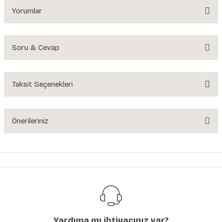
Yorumlar
Soru & Cevap
Bu ürüne ilk yorumu siz yapın!
Yorum Yaz
Taksit Seçenekleri
Ürün hakkında henüz soru sorulmamış.
Soru Sor
Önerileriniz
Bu ürünün fiyat bilgisi, resim, ürün açıklamalarında ve diğer konularda
yetersiz gördüğünüz noktaları öneri formunu kullanarak tarafımıza
iletebilirsiniz.
Görüş ve önerileriniz için teşekkür ederiz.
Ürün resmi kalitesiz, bozuk veya görüntülenemiyor.
Ürün açıklamasında eksik bilgiler bulunuyor.
Yardıma mı ihtiyacınız var?