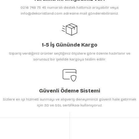
Ürün bilgilerinde hatalar bulunuyor.
0216 748 75 45 numaralı destek hattımızı arayabilir veya
Ürün fiyatı diğer sitelerden daha pahalı.
info@dekoristland.com adresine mail gönderebilirsiniz.
Bu ürüne benzer farklı alternatifler olmalı.
1-5 İş Gününde Kargo
Sipariş verdiğiniz ürünler seçtiğiniz ölçülere göre özenle hazırlanır ve
sorunsuz bir şekilde kargoya teslim edilir.
Gönder
Güvenli Ödeme Sistemi
Sizlere en iyi hizmeti sunmayı ve alışveriş deneyiminizi güvenli hale getirmek
için 3D ve SSL sertifikası kullanıyoruz.