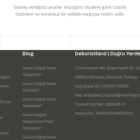
Sipariş verdiğiniz ürünler seçtiğiniz ölçülere göre özenle
hazırlanır ve sorunsuz bir şekilde kargoya teslim edilir.
Gönder
Blog
Dekoristland | Doğru Yerde
Duvar Kağıdı Nasıl
Zümrütevler Mh. Begonyalık Sk. N
Yapıştırılır?
Kağıdı
34852 Maltepe, İstanbul, Türkiye
Duvar Kağıdı Nasıl
Duvar
Küçükyalı VD | 3200075520
Sökülür?
Kep: ersindeniz.durum@hs01.kep.t
Duvar Kağıdı Nasıl
 Duvar
Ticaret Sicil No: 285526-5
Temizlenir?
Mersis No: 1064211036400001
Duvar Kağıdı
ar
Yapıştırıcısı Nasıl
Hazırlanır?
Duvar
Duvar Kağıdı Nasıl