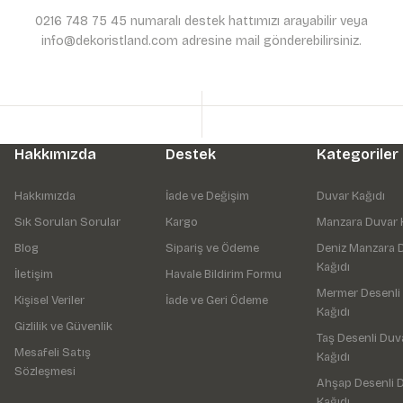
0216 748 75 45 numaralı destek hattımızı arayabilir veya
info@dekoristland.com adresine mail gönderebilirsiniz.
Hakkımızda
Destek
Kategoriler
Hakkımızda
İade ve Değişim
Duvar Kağıdı
Sık Sorulan Sorular
Kargo
Manzara Duvar 
Blog
Sipariş ve Ödeme
Deniz Manzara 
Kağıdı
İletişim
Havale Bildirim Formu
Mermer Desenli
Kişisel Veriler
İade ve Geri Ödeme
Kağıdı
Gizlilik ve Güvenlik
Taş Desenli Duv
Mesafeli Satış
Kağıdı
Sözleşmesi
Ahşap Desenli 
Kağıdı