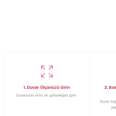
1. Duvar Ölçünüzü Girin
2. Ba
Duvarınızın enini ve yüksekliğini girin.
Duvar kağ
yap