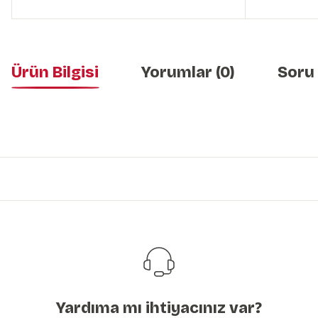
Ürün Bilgisi
Yorumlar (0)
Soru
Bu ürünün fiyat bilgisi, resim, ürün açıklamalarında ve diğer konularda y
Görüş ve önerileriniz için teşekkür ederiz.
Ürün resmi kalitesiz, bozuk veya görüntülenemiyor.
Ürün açıklamasında eksik bilgiler bulunuyor.
Ürün bilgilerinde hatalar bulunuyor.
Ürün fiyatı diğer sitelerden daha pahalı.
Bu ürüne benzer farklı alternatifler olmalı.
Yardıma mı ihtiyacınız var?