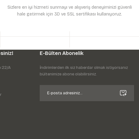
Sizlere en iyi hizmeti sunmayı ve alışveriş deneyiminizi güvenli
hale getirmek için 3D ve SSL sertifikası kullanıyoruz.
siniz!
E-Bülten Abonelik
o:22/A
İndirimlerden ilk siz haberdar olmak istiyorsanız
bültenimize abone olabilirsiniz.
r