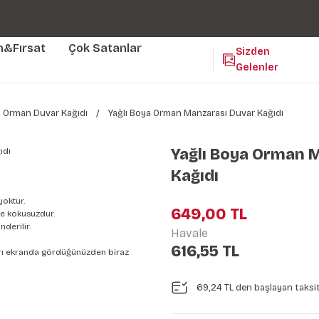
Duvar ölçünüze özel üretim | 3 farklı malzeme seçeneği 😎
Yaşam Alanlarınıza Sanat Katıyoruz 🤍
Kendinden Yapışkanlı Kolay Uygulanan Duvar Kağıtları😇
m&Fırsat
Çok Satanlar
Sizden
Gelenler
Orman Duvar Kağıdı
Yağlı Boya Orman Manzarası Duvar Kağıdı
Yağlı Boya Orman 
Kağıdı
yoktur.
649,00 TL
e kokusuzdur.
derilir.
Havale
616,55 TL
nları ekranda gördüğünüzden biraz
69,24 TL den başlayan taksit