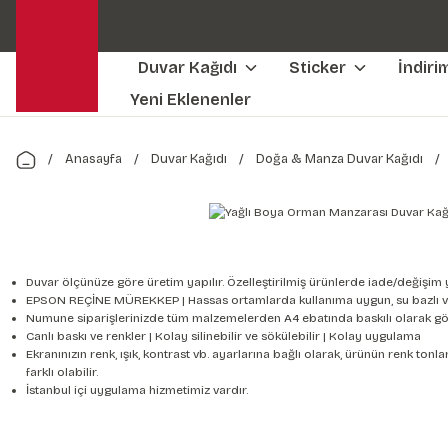
Duvar Kağıdı
Sticker
İndiri
Yeni Eklenenler
Anasayfa
Duvar Kağıdı
Doğa & Manza Duvar Kağıdı
Duvar ölçünüze göre üretim yapılır. Özelleştirilmiş ürünlerde iade/değişim 
EPSON REÇİNE MÜREKKEP | Hassas ortamlarda kullanıma uygun, su bazlı v
Numune siparişlerinizde tüm malzemelerden A4 ebatında baskılı olarak gön
Canlı baskı ve renkler | Kolay silinebilir ve sökülebilir | Kolay uygulama
Ekranınızın renk, ışık, kontrast vb. ayarlarına bağlı olarak, ürünün renk to
farklı olabilir.
İstanbul içi uygulama hizmetimiz vardır.