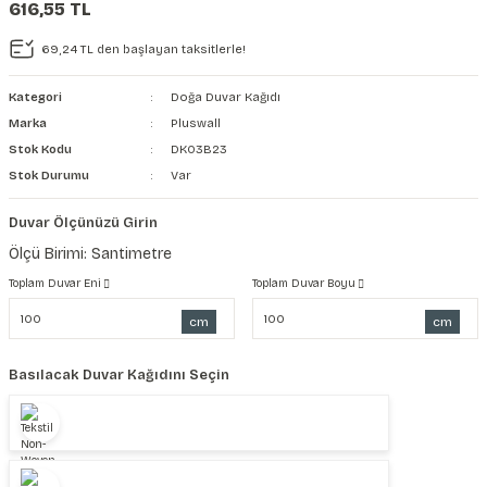
616,55 TL
şkanlı Duvar Kanvası
69,24 TL den başlayan taksitlerle!
Kağıdı
Kategori
Doğa Duvar Kağıdı
Marka
Pluswall
Stok Kodu
DK03B23
Stok Durumu
Var
Duvar Ölçünüzü Girin
Ölçü Birimi: Santimetre
Toplam Duvar Eni
Toplam Duvar Boyu
cm
cm
Basılacak Duvar Kağıdını Seçin