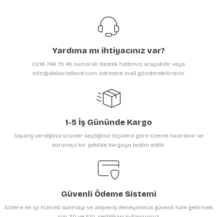
Görüş ve önerileriniz için teşekkür ederiz.
Ürün resmi kalitesiz, bozuk veya görüntülenemiyor.
Ürün açıklamasında eksik bilgiler bulunuyor.
Yardıma mı ihtiyacınız var?
Ürün bilgilerinde hatalar bulunuyor.
0216 748 75 45 numaralı destek hattımızı arayabilir veya
Ürün fiyatı diğer sitelerden daha pahalı.
info@dekoristland.com adresine mail gönderebilirsiniz.
Bu ürüne benzer farklı alternatifler olmalı.
1-5 İş Gününde Kargo
Sipariş verdiğiniz ürünler seçtiğiniz ölçülere göre özenle hazırlanır ve
sorunsuz bir şekilde kargoya teslim edilir.
Gönder
Güvenli Ödeme Sistemi
Sizlere en iyi hizmeti sunmayı ve alışveriş deneyiminizi güvenli hale getirmek
için 3D ve SSL sertifikası kullanıyoruz.