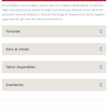
Bu muhteşem duvar kağıdı, yaşam alanınızı doğanın dinginliğiyle donatacak.
Yağlı boya görünümlü şelale ve doğa manzarasıyla odanıza huzur veren bir
atmosfer kazandıracaksınız. Evinizin herhangi bir köşesine bu duvar kağıdını
uygulayarak, göz alıcı bir etki yaratabilirsiniz.
Yorumlar
Soru & Cevap
Bu ürüne ilk yorumu siz yapın!
Yorum Yaz
Taksit Seçenekleri
Ürün hakkında henüz soru sorulmamış.
Soru Sor
Önerileriniz
Bu ürünün fiyat bilgisi, resim, ürün açıklamalarında ve diğer konularda
yetersiz gördüğünüz noktaları öneri formunu kullanarak tarafımıza
iletebilirsiniz.