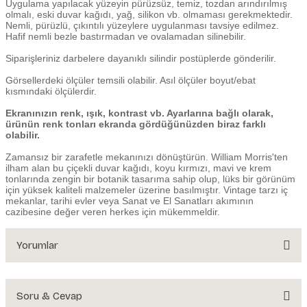
Uygulama yapılacak yüzeyin pürüzsüz, temiz, tozdan arındırılmış
olmalı, eski duvar kağıdı, yağ, silikon vb. olmaması gerekmektedir.
Nemli, pürüzlü, çıkıntılı yüzeylere uygulanması tavsiye edilmez.
Hafif nemli bezle bastırmadan ve ovalamadan silinebilir.
Siparişleriniz darbelere dayanıklı silindir postüplerde gönderilir.
Görsellerdeki ölçüler temsili olabilir. Asıl ölçüler boyut/ebat
kısmındaki ölçülerdir.
Ekranınızın renk, ışık, kontrast vb. Ayarlarına bağlı olarak,
ürünün renk tonları ekranda gördüğünüzden biraz farklı
olabilir.
Zamansız bir zarafetle mekanınızı dönüştürün. William Morris'ten
ilham alan bu çiçekli duvar kağıdı, koyu kırmızı, mavi ve krem ​​
tonlarında zengin bir botanik tasarıma sahip olup, lüks bir görünüm
için yüksek kaliteli malzemeler üzerine basılmıştır. Vintage tarzı iç
mekanlar, tarihi evler veya Sanat ve El Sanatları akımının
cazibesine değer veren herkes için mükemmeldir.
Yorumlar
Soru & Cevap
Bu ürüne ilk yorumu siz yapın!