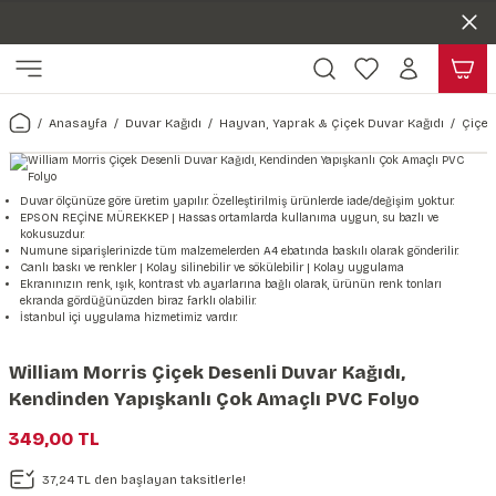
Duvar ölçünüze özel üretim | 3 farklı malzeme seçeneği 😎
Geri Dön
Geri Dön
Yaşam Alanlarınıza Sanat Katıyoruz 🤍
Kendinden Yapışkanlı Kolay Uygulanan Duvar Kağıtları😇
ı
Harita & Şehir Duvar Kağıdı
Hayvan, Yaprak & Çiçek Duvar
Doğa & Manza Duvar Kağıdı
Tasarım & Sanatsal Duvar Ka
Genel
Ahşap, Mermer & Taş Desenli
Kağıdı
Anasayfa
Duvar Kağıdı
Hayvan, Yaprak & Çiçek Duvar Kağıdı
Çiçek
Duvar Kağıdı
 Duvar Sticker
Dünya Haritası Duvar Kağıdı
Çiçek Duvar Kağıdı
Doğa Duvar Kağıdı
Soyut Duvar Kağıdı
3d Duvar Kağıdı
Mermer Desenli Duvar Kağıdı
Odası Duvar Kağıdı
r Kağıdı Stickeri
Türkiye Serisi Duvar Kağıdı
Yaprak Desenli Duvar Kağıdı
Manzara Duvar Kağıdı
Sanat Duvar Kağıdı
Araba Duvar Kağıdı
Duvar ölçünüze göre üretim yapılır. Özelleştirilmiş ürünlerde iade/değişim yoktur.
EPSON REÇİNE MÜREKKEP | Hassas ortamlarda kullanıma uygun, su bazlı ve
Taş Desenli Duvar Kağıdı
kokusuzdur.
 & Çiçek Duvar Kağıdı
ticker
Şehir & Ülke Duvar Kağıdı
Hayvan Duvar Kağıdı
Orman Duvar Kağıdı
Geometrik Duvar Kağıdı
Sağlık Duvar Kağıdı
Numune siparişlerinizde tüm malzemelerden A4 ebatında baskılı olarak gönderilir.
Canlı baskı ve renkler | Kolay silinebilir ve sökülebilir | Kolay uygulama
Ahşap Desenli Duvar Kağıdı
Ekranınızın renk, ışık, kontrast vb. ayarlarına bağlı olarak, ürünün renk tonları
ekranda gördüğünüzden biraz farklı olabilir.
Duvar Kağıdı
r Seti
Tropikal Duvar Kağıdı
Graffiti Duvar Kağıdı
Yiyecek ve İçecek Duvar Kağıdı
İstanbul içi uygulama hizmetimiz vardır.
Beton Duvar Kağıdı
tsal Duvar Kağıdı
er Setleri
Deniz Manzara Duvar Kağıdı
Mimari Duvar Kağıdı
Meslekler Duvar Kağıdı
William Morris Çiçek Desenli Duvar Kağıdı,
Kendinden Yapışkanlı Çok Amaçlı PVC Folyo
var Sticker Seti
Uzay Duvar Kağıdı
Müzik Duvar Kağıdı
349,00 TL
& Taş Desenli Duvar Kağıdı
37,24 TL den başlayan taksitlerle!