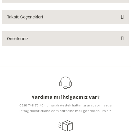
Yorum Yaz
Taksit Seçenekleri
Ürün hakkında henüz soru sorulmamış.
Soru Sor
Önerileriniz
Bu ürünün fiyat bilgisi, resim, ürün açıklamalarında ve diğer konularda
yetersiz gördüğünüz noktaları öneri formunu kullanarak tarafımıza
iletebilirsiniz.
Görüş ve önerileriniz için teşekkür ederiz.
Ürün resmi kalitesiz, bozuk veya görüntülenemiyor.
Ürün açıklamasında eksik bilgiler bulunuyor.
Yardıma mı ihtiyacınız var?
Ürün bilgilerinde hatalar bulunuyor.
0216 748 75 45 numaralı destek hattımızı arayabilir veya
Ürün fiyatı diğer sitelerden daha pahalı.
info@dekoristland.com adresine mail gönderebilirsiniz.
Bu ürüne benzer farklı alternatifler olmalı.