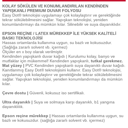
KOLAY SÖKÜLEN VE KONUMLANDIRILAN KENDİNDEN
YAPIŞKANLI PREMIUM DUVAR FOLYOSU
Easy Dot® teknolojisi uygulamayı çok kolaylaştırır ve gerektiğinde
tekrar sökülebilmesini sağlar. Yapışkan teknolojisi, yeniden
konumlandırmayı da mümkün kılar. Silinebilir ve suya dayanıklıdır.
EPSON REÇİNE / LATEX MÜREKKEP İLE YÜKSEK KALİTELİ
BASKI TEKNOLOJİSİ
Hassas ortamlarda kullanıma uygun, su bazlı ve kokusuzdur.
(Sağlığa zararlı solvent vb. içermez)
Ölçüler en x boy olarak verilmiştir.
Kendinden yapışkanlı duvar kağıdı | Kurulumu kolay, banyo ve
mutfaklar için mükemmel! Kendinden yapışkanlı,
tutkal gerekmez.
Mat yüzey |
PVC Kendinden yapışkanlı suya dayanıklı duvar kağıdı.
Kanıtlanmış Easy Dot® teknolojisini kullanır. Easy Dot® teknolojisi,
uygulamayı çok kolaylaştırır ve gerektiğinde tekrar sökülebilmesini
sağlar. Yapışkan teknolojisi, yeniden konumlandırmayı da mümkün
kılar.
Çevre dostu |
Güvenli, kokusuz iso sertifikalı.
Ultra dayanıklı |
Suya ve solmaya karşı dayanıklı, b1 yangına
dayanıklılık.
Epson reçine mürekkep |
Hassas ortamlarda kullanıma uygun, su
bazlı ve kokusuzdur. (sağlığa zararlı solvent vb. içermez)