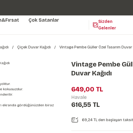
Duvar ölçünüze özel üretim | 3 farklı malzeme seçeneği 😎
Yaşam Alanlarınıza Sanat Katıyoruz 🤍
Kendinden Yapışkanlı Kolay Uygulanan Duvar Kağıtları😇
m&Fırsat
Çok Satanlar
Sizden
Gelenler
ağıdı
Çiçek Duvar Kağıdı
Vintage Pembe Güller Özel Tasarım Duvar 
Vintage Pembe Güll
Duvar Kağıdı
yoktur.
649,00 TL
e kokusuzdur.
derilir.
Havale
616,55 TL
nları ekranda gördüğünüzden biraz
69,24 TL den başlayan taksit