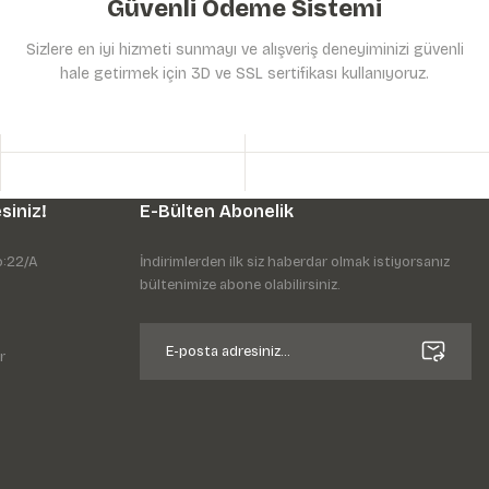
Güvenli Ödeme Sistemi
Sizlere en iyi hizmeti sunmayı ve alışveriş deneyiminizi güvenli
hale getirmek için 3D ve SSL sertifikası kullanıyoruz.
siniz!
E-Bülten Abonelik
o:22/A
İndirimlerden ilk siz haberdar olmak istiyorsanız
bültenimize abone olabilirsiniz.
r