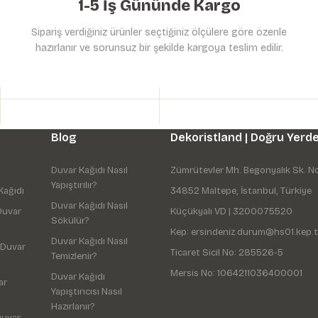
1-5 İş Gününde Kargo
Sipariş verdiğiniz ürünler seçtiğiniz ölçülere göre özenle
hazırlanır ve sorunsuz bir şekilde kargoya teslim edilir.
Gönder
Blog
Dekoristland | Doğru Yerde
Duvar Kağıdı Nasıl
Zümrütevler Mh. Begonyalık Sk. N
Yapıştırılır?
Kağıdı
34852 Maltepe, İstanbul, Türkiye
Duvar Kağıdı Nasıl
Duvar
Küçükyalı VD | 3200075520
Sökülür?
Kep: ersindeniz.durum@hs01.kep.t
Duvar Kağıdı Nasıl
 Duvar
Ticaret Sicil No: 285526-5
Temizlenir?
Mersis No: 1064211036400001
Duvar Kağıdı
ar
Yapıştırıcısı Nasıl
Hazırlanır?