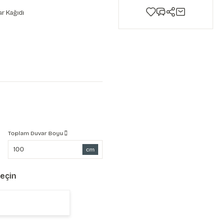
r Kağıdı
Toplam Duvar Boyu
cm
Seçin