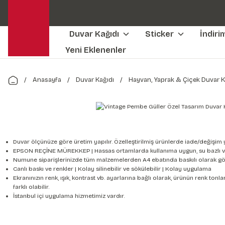
Duvar Kağıdı
Sticker
İndiri
Yeni Eklenenler
Anasayfa
Duvar Kağıdı
Hayvan, Yaprak & Çiçek Duvar K
Duvar ölçünüze göre üretim yapılır. Özelleştirilmiş ürünlerde iade/değişim 
EPSON REÇİNE MÜREKKEP | Hassas ortamlarda kullanıma uygun, su bazlı v
Numune siparişlerinizde tüm malzemelerden A4 ebatında baskılı olarak gön
Canlı baskı ve renkler | Kolay silinebilir ve sökülebilir | Kolay uygulama
Ekranınızın renk, ışık, kontrast vb. ayarlarına bağlı olarak, ürünün renk to
farklı olabilir.
İstanbul içi uygulama hizmetimiz vardır.