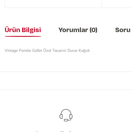
Ürün Bilgisi
Yorumlar (0)
Soru
Vintage Pembe Güller Özel Tasarım Duvar Kağıdı
Bu ürünün fiyat bilgisi, resim, ürün açıklamalarında ve diğer konularda y
Görüş ve önerileriniz için teşekkür ederiz.
Ürün resmi kalitesiz, bozuk veya görüntülenemiyor.
Ürün açıklamasında eksik bilgiler bulunuyor.
Ürün bilgilerinde hatalar bulunuyor.
Ürün fiyatı diğer sitelerden daha pahalı.
Bu ürüne benzer farklı alternatifler olmalı.