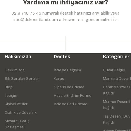
Yardıma mı ihtiyacınız var?
0216 748 75 45 numaralı destek hattımızı arayabilir veya
info@dekoristland.com adresine mail gönderebilirsiniz.
Hakkımızda
Destek
Kategoriler
Hakkımızda
İade ve Değişim
Duvar Kağıdı
Sık Sorulan Sorular
Kargo
Manzara Duvar 
Blog
Sipariş ve Ödeme
Deniz Manzara 
Kağıdı
İletişim
Havale Bildirim Formu
Mermer Desenli
Kişisel Veriler
İade ve Geri Ödeme
Kağıdı
Gizlilik ve Güvenlik
Taş Desenli Duv
Mesafeli Satış
Kağıdı
Sözleşmesi