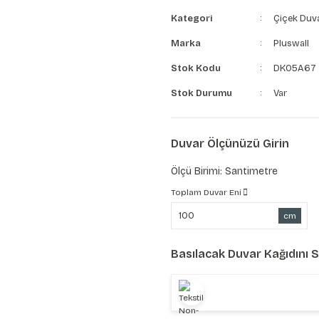
Kategori
Çiçek Duva
Marka
Pluswall
Stok Kodu
DK05A67
Stok Durumu
Var
Duvar Ölçünüzü Girin
Ölçü Birimi: Santimetre
Toplam Duvar Eni
cm
Basılacak Duvar Kağıdını 