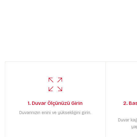
1. Duvar Ölçünüzü Girin
2. Ba
Duvarınızın enini ve yüksekliğini girin.
Duvar kağ
yap