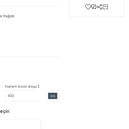
r Kağıdı
Toplam Duvar Boyu
cm
Seçin