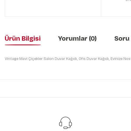
Ürün Bilgisi
Yorumlar (0)
Soru
Vintage Mavi Çiçekler Salon Duvar Kağıdı, Ofis Duvar Kağıdı, Evinize Nos
Bu ürünün fiyat bilgisi, resim, ürün açıklamalarında ve diğer konularda y
Görüş ve önerileriniz için teşekkür ederiz.
Ürün resmi kalitesiz, bozuk veya görüntülenemiyor.
Ürün açıklamasında eksik bilgiler bulunuyor.
Ürün bilgilerinde hatalar bulunuyor.
Ürün fiyatı diğer sitelerden daha pahalı.
Bu ürüne benzer farklı alternatifler olmalı.