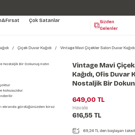
Duvar ölçünüze özel üretim | 3 farklı malzeme seçeneği 😎
Yaşam Alanlarınıza Sanat Katıyoruz 🤍
Kendinden Yapışkanlı Kolay Uygulanan Duvar Kağıtları😇
m&Fırsat
Çok Satanlar
Sizden
Gelenler
ağıdı
Çiçek Duvar Kağıdı
Vintage Mavi Çiçekler Salon Duvar Kağıdı,
Vintage Mavi Çiçek
Kağıdı, Ofis Duvar K
Nostaljik Bir Doku
yoktur.
e kokusuzdur.
derilir.
649,00 TL
nları ekranda gördüğünüzden biraz
Havale
616,55 TL
69,24 TL den başlayan taksit