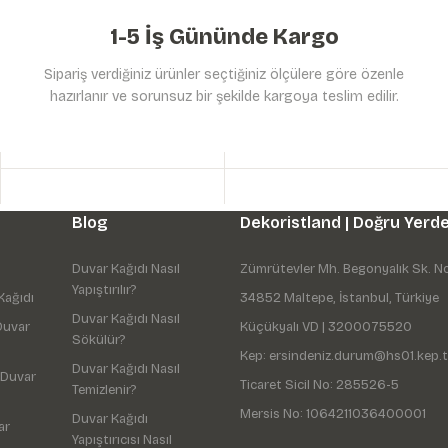
1-5 İş Gününde Kargo
Sipariş verdiğiniz ürünler seçtiğiniz ölçülere göre özenle
hazırlanır ve sorunsuz bir şekilde kargoya teslim edilir.
Gönder
Blog
Dekoristland | Doğru Yerde
Duvar Kağıdı Nasıl
Zümrütevler Mh. Begonyalık Sk. N
Yapıştırılır?
Kağıdı
34852 Maltepe, İstanbul, Türkiye
Duvar Kağıdı Nasıl
Duvar
Küçükyalı VD | 3200075520
Sökülür?
Kep: ersindeniz.durum@hs01.kep.t
Duvar Kağıdı Nasıl
 Duvar
Ticaret Sicil No: 285526-5
Temizlenir?
Mersis No: 1064211036400001
Duvar Kağıdı
ar
Yapıştırıcısı Nasıl