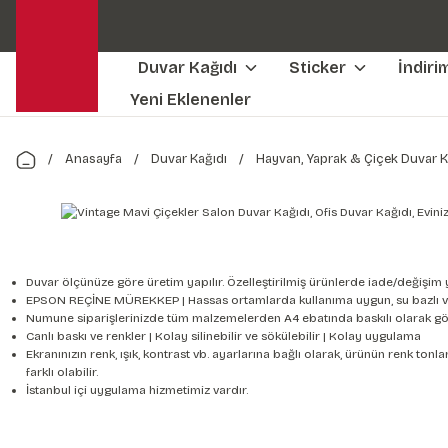
Duvar Kağıdı
Sticker
İndiri
Yeni Eklenenler
Anasayfa
Duvar Kağıdı
Hayvan, Yaprak & Çiçek Duvar K
Duvar ölçünüze göre üretim yapılır. Özelleştirilmiş ürünlerde iade/değişim 
EPSON REÇİNE MÜREKKEP | Hassas ortamlarda kullanıma uygun, su bazlı v
Numune siparişlerinizde tüm malzemelerden A4 ebatında baskılı olarak gön
Canlı baskı ve renkler | Kolay silinebilir ve sökülebilir | Kolay uygulama
Ekranınızın renk, ışık, kontrast vb. ayarlarına bağlı olarak, ürünün renk to
farklı olabilir.
İstanbul içi uygulama hizmetimiz vardır.