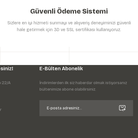
Güvenli Ödeme Sistemi
Sizlere en iyi hizmeti sunmayı ve alışveriş deneyiminizi güvenli
hale getirmek için 3D ve SSL sertifikası kullanıyoruz.
siniz!
E-Bülten Abonelik
o:22/A
İndirimlerden ilk siz haberdar olmak istiyorsanız
bültenimize abone olabilirsiniz.
r