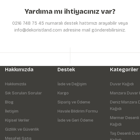
Yardıma mı ihtiyacınız var?
0216 748 75 45 numaralı destek hattımızı arayabilir veya
info@dekoristland.com adresine mail gönderebilirsiniz.
Hakkımızda
Destek
Kategoriler
Hakkımızda
İade ve Değişim
Duvar Kağıdı
Sık Sorulan Sorular
Kargo
Manzara Duvar 
Blog
Sipariş ve Ödeme
Deniz Manzara 
Kağıdı
İletişim
Havale Bildirim Formu
Mermer Desenli
Kişisel Veriler
İade ve Geri Ödeme
Kağıdı
Gizlilik ve Güvenlik
Taş Desenli Duv
Mesafeli Satış