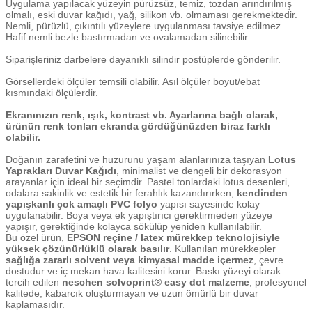
Uygulama yapılacak yüzeyin pürüzsüz, temiz, tozdan arındırılmış
olmalı, eski duvar kağıdı, yağ, silikon vb. olmaması gerekmektedir.
Nemli, pürüzlü, çıkıntılı yüzeylere uygulanması tavsiye edilmez.
Hafif nemli bezle bastırmadan ve ovalamadan silinebilir.
Siparişleriniz darbelere dayanıklı silindir postüplerde gönderilir.
Görsellerdeki ölçüler temsili olabilir. Asıl ölçüler boyut/ebat
kısmındaki ölçülerdir.
Ekranınızın renk, ışık, kontrast vb. Ayarlarına bağlı olarak,
ürünün renk tonları ekranda gördüğünüzden biraz farklı
olabilir.
Doğanın zarafetini ve huzurunu yaşam alanlarınıza taşıyan
Lotus
Yaprakları Duvar Kağıdı
, minimalist ve dengeli bir dekorasyon
arayanlar için ideal bir seçimdir. Pastel tonlardaki lotus desenleri,
odalara sakinlik ve estetik bir ferahlık kazandırırken,
kendinden
yapışkanlı çok amaçlı PVC folyo
yapısı sayesinde kolay
uygulanabilir. Boya veya ek yapıştırıcı gerektirmeden yüzeye
yapışır, gerektiğinde kolayca sökülüp yeniden kullanılabilir.
Bu özel ürün,
EPSON reçine / latex mürekkep teknolojisiyle
yüksek çözünürlüklü olarak basılır
. Kullanılan mürekkepler
sağlığa zararlı solvent veya kimyasal madde içermez
, çevre
dostudur ve iç mekan hava kalitesini korur. Baskı yüzeyi olarak
tercih edilen
neschen solvoprint® easy dot malzeme
, profesyonel
kalitede, kabarcık oluşturmayan ve uzun ömürlü bir duvar
kaplamasıdır.