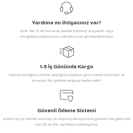
Ürün resmi kalitesiz, bozuk veya görüntülenemiyor.
Ürün açıklamasında eksik bilgiler bulunuyor.
Yardıma mı ihtiyacınız var?
Ürün bilgilerinde hatalar bulunuyor.
0216 748 75 45 numaralı destek hattımızı arayabilir veya
Ürün fiyatı diğer sitelerden daha pahalı.
info@dekoristland.com adresine mail gönderebilirsiniz.
Bu ürüne benzer farklı alternatifler olmalı.
1-5 İş Gününde Kargo
Sipariş verdiğiniz ürünler seçtiğiniz ölçülere göre özenle hazırlanır ve
sorunsuz bir şekilde kargoya teslim edilir.
Gönder
Güvenli Ödeme Sistemi
Sizlere en iyi hizmeti sunmayı ve alışveriş deneyiminizi güvenli hale getirmek
için 3D ve SSL sertifikası kullanıyoruz.