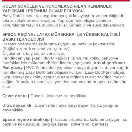
KOLAY SÖKÜLEN VE KONUMLANDIRILAN KENDİNDEN
YAPIŞKANLI PREMIUM DUVAR FOLYOSU
Easy Dot® teknolojisi uygulamayı çok kolaylaştırır ve gerektiğinde
tekrar sökülebilmesini sağlar. Yapışkan teknolojisi, yeniden
konumlandırmayı da mümkün kılar. Silinebilir ve suya dayanıklıdır.
EPSON REÇİNE / LATEX MÜREKKEP İLE YÜKSEK KALİTELİ
BASKI TEKNOLOJİSİ
Hassas ortamlarda kullanıma uygun, su bazlı ve kokusuzdur.
(Sağlığa zararlı solvent vb. içermez)
Ölçüler en x boy olarak verilmiştir.
Kendinden yapışkanlı duvar kağıdı | Kurulumu kolay, banyo ve
mutfaklar için mükemmel! Kendinden yapışkanlı,
tutkal gerekmez.
Mat yüzey |
PVC Kendinden yapışkanlı suya dayanıklı duvar kağıdı.
Kanıtlanmış Easy Dot® teknolojisini kullanır. Easy Dot® teknolojisi,
uygulamayı çok kolaylaştırır ve gerektiğinde tekrar sökülebilmesini
sağlar. Yapışkan teknolojisi, yeniden konumlandırmayı da mümkün
kılar.
Çevre dostu |
Güvenli, kokusuz iso sertifikalı.
Ultra dayanıklı |
Suya ve solmaya karşı dayanıklı, b1 yangına
dayanıklılık.
Epson reçine mürekkep |
Hassas ortamlarda kullanıma uygun, su
bazlı ve kokusuzdur. (sağlığa zararlı solvent vb. içermez)