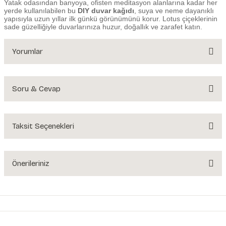
Yatak odasından banyoya, ofisten meditasyon alanlarına kadar her
yerde kullanılabilen bu
DIY duvar kağıdı
, suya ve neme dayanıklı
yapısıyla uzun yıllar ilk günkü görünümünü korur. Lotus çiçeklerinin
sade güzelliğiyle duvarlarınıza huzur, doğallık ve zarafet katın.
Yorumlar
Soru & Cevap
Bu ürüne ilk yorumu siz yapın!
Yorum Yaz
Taksit Seçenekleri
Ürün hakkında henüz soru sorulmamış.
Soru Sor
Önerileriniz
Bu ürünün fiyat bilgisi, resim, ürün açıklamalarında ve diğer konularda
yetersiz gördüğünüz noktaları öneri formunu kullanarak tarafımıza
iletebilirsiniz.
Görüş ve önerileriniz için teşekkür ederiz.