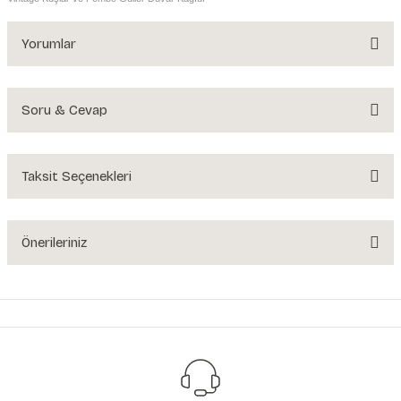
Yorumlar
Soru & Cevap
Bu ürüne ilk yorumu siz yapın!
Yorum Yaz
Taksit Seçenekleri
Ürün hakkında henüz soru sorulmamış.
Soru Sor
Önerileriniz
Bu ürünün fiyat bilgisi, resim, ürün açıklamalarında ve diğer konularda
yetersiz gördüğünüz noktaları öneri formunu kullanarak tarafımıza
iletebilirsiniz.
Görüş ve önerileriniz için teşekkür ederiz.
Ürün resmi kalitesiz, bozuk veya görüntülenemiyor.