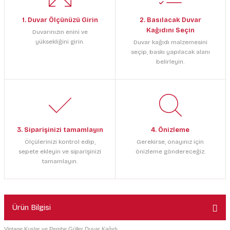
1. Duvar Ölçünüzü Girin
2. Basılacak Duvar
Kağıdını Seçin
Duvarınızın enini ve
yüksekliğini girin.
Duvar kağıdı malzemesini
seçip, baskı yapılacak alanı
belirleyin.
3. Siparişinizi tamamlayın
4. Önizleme
Ölçülerinizi kontrol edip,
Gerekirse, onayınız için
sepete ekleyin ve siparişinizi
önizleme göndereceğiz.
tamamlayın.
Ürün Bilgisi
Vintage Kuşlar ve Pembe Güller Duvar Kağıdı