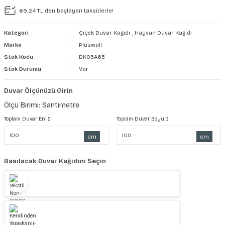
69,24 TL den başlayan taksitlerle!
şkanlı Duvar Kanvası
Kategori
Çiçek Duvar Kağıdı
,
Hayvan Duvar Kağıdı
Kağıdı
Marka
Pluswall
Stok Kodu
DK05A65
Stok Durumu
Var
Duvar Ölçünüzü Girin
Ölçü Birimi: Santimetre
Toplam Duvar Eni
Toplam Duvar Boyu
cm
cm
Basılacak Duvar Kağıdını Seçin