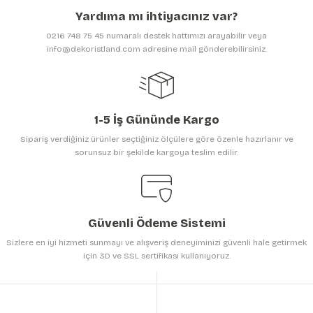
Ürün açıklamasında eksik bilgiler bulunuyor.
Yardıma mı ihtiyacınız var?
Ürün bilgilerinde hatalar bulunuyor.
0216 748 75 45 numaralı destek hattımızı arayabilir veya
Ürün fiyatı diğer sitelerden daha pahalı.
info@dekoristland.com adresine mail gönderebilirsiniz.
Bu ürüne benzer farklı alternatifler olmalı.
1-5 İş Gününde Kargo
Sipariş verdiğiniz ürünler seçtiğiniz ölçülere göre özenle hazırlanır ve
sorunsuz bir şekilde kargoya teslim edilir.
Gönder
Güvenli Ödeme Sistemi
Sizlere en iyi hizmeti sunmayı ve alışveriş deneyiminizi güvenli hale getirmek
için 3D ve SSL sertifikası kullanıyoruz.