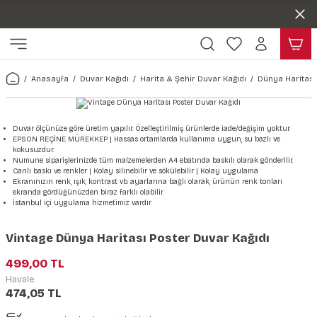
Duvar ölçünüze özel üretim | 3 farklı malzeme seçeneği 😎
Geri Dön
Geri Dön
Yaşam Alanlarınıza Sanat Katıyoruz 🤍
Kendinden Yapışkanlı Kolay Uygulanan Duvar Kağıtları😇
ı
Harita & Şehir Duvar Kağıdı
Hayvan, Yaprak & Çiçek Duvar
Doğa & Manza Duvar Kağıdı
Tasarım & Sanatsal Duvar Ka
Genel
Ahşap, Mermer & Taş Desenli
Kağıdı
Anasayfa
Duvar Kağıdı
Harita & Şehir Duvar Kağıdı
Dünya Haritası
Duvar Kağıdı
 Duvar Sticker
Dünya Haritası Duvar Kağıdı
Çiçek Duvar Kağıdı
Doğa Duvar Kağıdı
Soyut Duvar Kağıdı
3d Duvar Kağıdı
Mermer Desenli Duvar Kağıdı
Odası Duvar Kağıdı
r Kağıdı Stickeri
Türkiye Serisi Duvar Kağıdı
Yaprak Desenli Duvar Kağıdı
Manzara Duvar Kağıdı
Sanat Duvar Kağıdı
Araba Duvar Kağıdı
Duvar ölçünüze göre üretim yapılır. Özelleştirilmiş ürünlerde iade/değişim yoktur.
EPSON REÇİNE MÜREKKEP | Hassas ortamlarda kullanıma uygun, su bazlı ve
Taş Desenli Duvar Kağıdı
kokusuzdur.
 & Çiçek Duvar Kağıdı
ticker
Şehir & Ülke Duvar Kağıdı
Hayvan Duvar Kağıdı
Orman Duvar Kağıdı
Geometrik Duvar Kağıdı
Sağlık Duvar Kağıdı
Numune siparişlerinizde tüm malzemelerden A4 ebatında baskılı olarak gönderilir.
Canlı baskı ve renkler | Kolay silinebilir ve sökülebilir | Kolay uygulama
Ahşap Desenli Duvar Kağıdı
Ekranınızın renk, ışık, kontrast vb. ayarlarına bağlı olarak, ürünün renk tonları
ekranda gördüğünüzden biraz farklı olabilir.
Duvar Kağıdı
r Seti
Tropikal Duvar Kağıdı
Graffiti Duvar Kağıdı
Yiyecek ve İçecek Duvar Kağıdı
İstanbul içi uygulama hizmetimiz vardır.
Beton Duvar Kağıdı
tsal Duvar Kağıdı
er Setleri
Deniz Manzara Duvar Kağıdı
Mimari Duvar Kağıdı
Meslekler Duvar Kağıdı
Vintage Dünya Haritası Poster Duvar Kağıdı
499,00 TL
var Sticker Seti
Uzay Duvar Kağıdı
Müzik Duvar Kağıdı
Havale
474,05 TL
& Taş Desenli Duvar Kağıdı