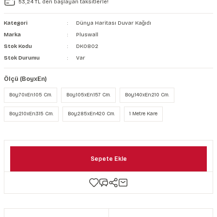
53,24 TL den başlayan taksitlerle!
şkanlı Duvar Kanvası
Kategori
Dünya Haritası Duvar Kağıdı
Kağıdı
Marka
Pluswall
Stok Kodu
DK0802
Stok Durumu
Var
Ölçü (BoyxEn)
Boy:70xEn:105 Cm.
Boy:105xEn:157 Cm.
Boy:140xEn:210 Cm.
Boy:210xEn:315 Cm.
Boy:285xEn420 Cm.
1 Metre Kare
Sepete Ekle