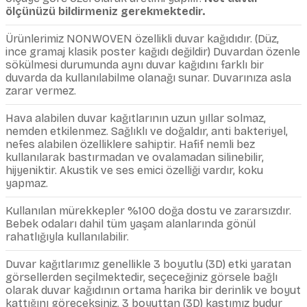
ölçünüzü bildirmeniz gerekmektedir.
Ürünlerimiz NONWOVEN özellikli duvar kağıdıdır. (Düz,
ince gramaj klasik poster kağıdı değildir) Duvardan özenle
sökülmesi durumunda aynı duvar kağıdını farklı bir
duvarda da kullanılabilme olanağı sunar. Duvarınıza asla
zarar vermez.
Hava alabilen duvar kağıtlarının uzun yıllar solmaz,
nemden etkilenmez. Sağlıklı ve doğaldır, anti bakteriyel,
nefes alabilen özelliklere sahiptir. Hafif nemli bez
kullanılarak bastırmadan ve ovalamadan silinebilir,
hijyeniktir. Akustik ve ses emici özelliği vardır, koku
yapmaz.
Kullanılan mürekkepler %100 doğa dostu ve zararsızdır.
Bebek odaları dahil tüm yaşam alanlarında gönül
rahatlığıyla kullanılabilir.
Duvar kağıtlarımız genellikle 3 boyutlu (3D) etki yaratan
görsellerden seçilmektedir, seçeceğiniz görsele bağlı
olarak duvar kağıdının ortama harika bir derinlik ve boyut
kattığını göreceksiniz. 3 boyuttan (3D) kastımız budur