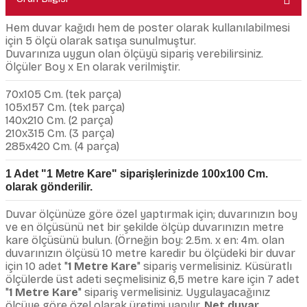
Hem duvar kağıdı hem de poster olarak kullanılabilmesi
için 5 ölçü olarak satışa sunulmuştur.
Duvarınıza uygun olan ölçüyü sipariş verebilirsiniz.
Ölçüler Boy x En olarak verilmiştir.
70x105 Cm. (tek parça)
105x157 Cm. (tek parça)
140x210 Cm. (2 parça)
210x315 Cm. (3 parça)
285x420 Cm. (4 parça)
1 Adet "1 Metre Kare" siparişlerinizde 100x100 Cm.
olarak gönderilir.
Duvar ölçünüze göre özel yaptırmak için; duvarınızın boy
ve en ölçüsünü net bir şekilde ölçüp duvarınızın metre
kare ölçüsünü bulun. (Örneğin boy: 2.5m. x en: 4m. olan
duvarınızın ölçüsü 10 metre karedir bu ölçüdeki bir duvar
için 10 adet "
1 Metre Kare
" sipariş vermelisiniz. Küsüratlı
ölçülerde üst adeti seçmelisiniz 6,5 metre kare için 7 adet
"
1 Metre Kare
" sipariş vermelisiniz. Uygulayacağınız
ölçüye göre özel olarak üretimi yapılır.
Net duvar