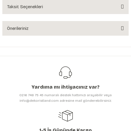
Yorum Yaz
Taksit Seçenekleri
Ürün hakkında henüz soru sorulmamış.
Soru Sor
Önerileriniz
Bu ürünün fiyat bilgisi, resim, ürün açıklamalarında ve diğer konularda
yetersiz gördüğünüz noktaları öneri formunu kullanarak tarafımıza
iletebilirsiniz.
Görüş ve önerileriniz için teşekkür ederiz.
Ürün resmi kalitesiz, bozuk veya görüntülenemiyor.
Ürün açıklamasında eksik bilgiler bulunuyor.
Yardıma mı ihtiyacınız var?
Ürün bilgilerinde hatalar bulunuyor.
0216 748 75 45 numaralı destek hattımızı arayabilir veya
Ürün fiyatı diğer sitelerden daha pahalı.
info@dekoristland.com adresine mail gönderebilirsiniz.
Bu ürüne benzer farklı alternatifler olmalı.
1-5 İş Gününde Kargo