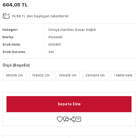
664,05 TL
şkanlı Duvar Kanvası
74,58 TL den başlayan taksitlerle!
Kağıdı
Kategori
Dünya Haritası Duvar Kağıdı
Marka
Pluswall
Stok Kodu
DK0813
Stok Durumu
Var
Ölçü (BoyxEn)
95x108 Cm.
108x123 Cm.
193x216 Cm
290x324 Cm.
1 Metre Kare
Sepete Ekle