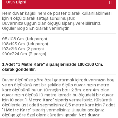
Ürün Bilgisi
Hem duvar kağıdı hem de poster olarak kullanılabilmesi
için 4 ölçü olarak satışa sunulmuştur.
Duvarınıza uygun olan ölçüyü sipariş verebilirsiniz.
Ölçüler Boy x En olarak verilmiştir.
95x108 Cm. (tek parça)
108x123 Cm. (tek parça)
193x216 Cm. (2 parça)
290x324 Cm. (3 parça)
1 Adet "1 Metre Kare" siparişlerinizde 100x100 Cm.
olarak gönderilir.
Duvar ölçünüze göre özel yaptırmak için; duvarınızın boy
ve en ölçüsünü net bir şekilde ölçüp duvarınızın metre
kare ölçüsünü bulun. (Örneğin boy: 2.5m. x en: 4m. olan
duvarınızın ölçüsü 10 metre karedir bu ölçüdeki bir duvar
için 10 adet "
1 Metre Kare
" sipariş vermelisiniz. Küsüratlı
ölçülerde üst adeti seçmelisiniz 6,5 metre kare için 7 adet
"
1 Metre Kare
" sipariş vermelisiniz. Uygulayacağınız
ölçüye göre özel olarak üretimi yapılır.
Net duvar