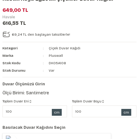
şkanlı Duvar Kanvası
649,00 TL
Havale
Kağıdı
616,55 TL
69,24 TL den başlayan taksitlerle!
Kategori
Çiçek Duvar Kağıdı
Marka
Pluswall
Stok Kodu
DK05A108
Stok Durumu
Var
Duvar Ölçünüzü Girin
Ölçü Birimi: Santimetre
Toplam Duvar Eni
Toplam Duvar Boyu
cm
cm
Basılacak Duvar Kağıdını Seçin