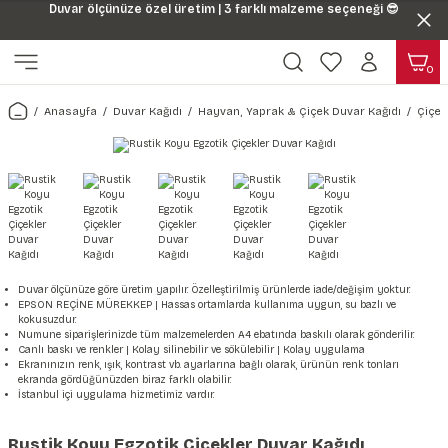
Duvar ölçünüze özel üretim | 3 farklı malzeme seçeneği 😎
Geri Dön
Geri Dön
0
ı
Harita & Şehir Duvar Kağıdı
Hayvan, Yaprak & Çiçek Duvar
Doğa & Manza Duvar Kağıdı
Tasarım & Sanatsal Duvar Ka
Genel
Ahşap, Mermer & Taş Desenli
Kağıdı
Anasayfa
Duvar Kağıdı
Hayvan, Yaprak & Çiçek Duvar Kağıdı
Çiçek
Duvar Kağıdı
 Duvar Sticker
Dünya Haritası Duvar Kağıdı
Çiçek Duvar Kağıdı
Doğa Duvar Kağıdı
Soyut Duvar Kağıdı
3d Duvar Kağıdı
Mermer Desenli Duvar Kağıdı
Odası Duvar Kağıdı
r Kağıdı Stickeri
Türkiye Serisi Duvar Kağıdı
Yaprak Desenli Duvar Kağıdı
Manzara Duvar Kağıdı
Sanat Duvar Kağıdı
Araba Duvar Kağıdı
Taş Desenli Duvar Kağıdı
 & Çiçek Duvar Kağıdı
ticker
Şehir & Ülke Duvar Kağıdı
Hayvan Duvar Kağıdı
Orman Duvar Kağıdı
Geometrik Duvar Kağıdı
Sağlık Duvar Kağıdı
Ahşap Desenli Duvar Kağıdı
Duvar Kağıdı
r Seti
Tropikal Duvar Kağıdı
Graffiti Duvar Kağıdı
Yiyecek ve İçecek Duvar Kağıdı
Duvar ölçünüze göre üretim yapılır. Özelleştirilmiş ürünlerde iade/değişim yoktur.
Beton Duvar Kağıdı
EPSON REÇİNE MÜREKKEP | Hassas ortamlarda kullanıma uygun, su bazlı ve
kokusuzdur.
tsal Duvar Kağıdı
er Setleri
Deniz Manzara Duvar Kağıdı
Mimari Duvar Kağıdı
Meslekler Duvar Kağıdı
Numune siparişlerinizde tüm malzemelerden A4 ebatında baskılı olarak gönderilir.
Canlı baskı ve renkler | Kolay silinebilir ve sökülebilir | Kolay uygulama
Ekranınızın renk, ışık, kontrast vb. ayarlarına bağlı olarak, ürünün renk tonları
var Sticker Seti
Uzay Duvar Kağıdı
Müzik Duvar Kağıdı
ekranda gördüğünüzden biraz farklı olabilir.
İstanbul içi uygulama hizmetimiz vardır.
& Taş Desenli Duvar Kağıdı
Rustik Koyu Egzotik Çiçekler Duvar Kağıdı