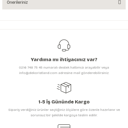
Önerileriniz
Bu ürünün fiyat bilgisi, resim, ürün açıklamalarında ve diğer konularda
yetersiz gördüğünüz noktaları öneri formunu kullanarak tarafımıza
iletebilirsiniz.
Görüş ve önerileriniz için teşekkür ederiz.
Ürün resmi kalitesiz, bozuk veya görüntülenemiyor.
Ürün açıklamasında eksik bilgiler bulunuyor.
Yardıma mı ihtiyacınız var?
Ürün bilgilerinde hatalar bulunuyor.
0216 748 75 45 numaralı destek hattımızı arayabilir veya
Ürün fiyatı diğer sitelerden daha pahalı.
info@dekoristland.com adresine mail gönderebilirsiniz.
Bu ürüne benzer farklı alternatifler olmalı.
1-5 İş Gününde Kargo
Sipariş verdiğiniz ürünler seçtiğiniz ölçülere göre özenle hazırlanır ve
sorunsuz bir şekilde kargoya teslim edilir.
Gönder