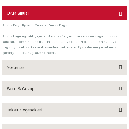
Ürün Bilgisi
Rustik Koyu Egzotik Çiçekler Duvar Kağıdı
Rustik koyu egzotik çiçekler duvar kağıdı, evinize sıcak ve doğal bir hava
katacak. Doğanın güzelliklerini yansıtan ve odanızı canlandıran bu duvar
kağıdı, yüksek kaliteli malzemeden üretilmiştir. Eşsiz deseniyle odanıza
çağdaş bir dokunuş kazandıracak.
Yorumlar
Soru & Cevap
Bu ürüne ilk yorumu siz yapın!
Yorum Yaz
Taksit Seçenekleri
Ürün hakkında henüz soru sorulmamış.
Soru Sor