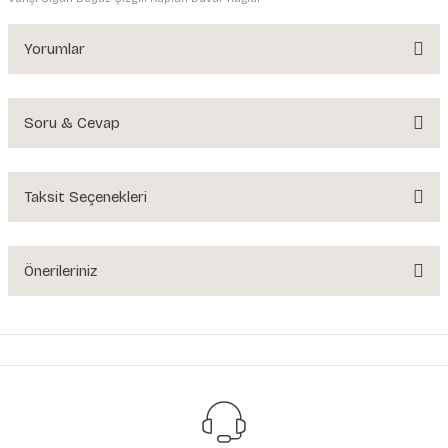
Yorumlar
Soru & Cevap
Bu ürüne ilk yorumu siz yapın!
Yorum Yaz
Taksit Seçenekleri
Ürün hakkında henüz soru sorulmamış.
Soru Sor
Önerileriniz
Bu ürünün fiyat bilgisi, resim, ürün açıklamalarında ve diğer konularda
yetersiz gördüğünüz noktaları öneri formunu kullanarak tarafımıza
iletebilirsiniz.
Görüş ve önerileriniz için teşekkür ederiz.
Ürün resmi kalitesiz, bozuk veya görüntülenemiyor.