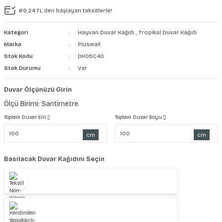
69,24 TL den başlayan taksitlerle!
şkanlı Duvar Kanvası
Kategori
Hayvan Duvar Kağıdı
,
Tropikal Duvar Kağıdı
Kağıdı
Marka
Pluswall
Stok Kodu
DK05C40
Stok Durumu
Var
Duvar Ölçünüzü Girin
Ölçü Birimi: Santimetre
Toplam Duvar Eni
Toplam Duvar Boyu
cm
cm
Basılacak Duvar Kağıdını Seçin