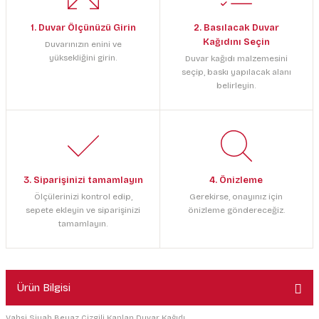
1. Duvar Ölçünüzü Girin
2. Basılacak Duvar
Kağıdını Seçin
Duvarınızın enini ve
yüksekliğini girin.
Duvar kağıdı malzemesini
seçip, baskı yapılacak alanı
belirleyin.
3. Siparişinizi tamamlayın
4. Önizleme
Ölçülerinizi kontrol edip,
Gerekirse, onayınız için
sepete ekleyin ve siparişinizi
önizleme göndereceğiz.
tamamlayın.
Ürün Bilgisi
Vahşi Siyah Beyaz Çizgili Kaplan Duvar Kağıdı