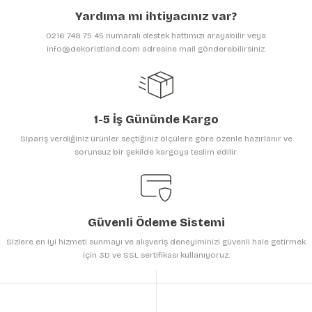
Ürün açıklamasında eksik bilgiler bulunuyor.
Yardıma mı ihtiyacınız var?
Ürün bilgilerinde hatalar bulunuyor.
0216 748 75 45 numaralı destek hattımızı arayabilir veya
Ürün fiyatı diğer sitelerden daha pahalı.
info@dekoristland.com adresine mail gönderebilirsiniz.
Bu ürüne benzer farklı alternatifler olmalı.
1-5 İş Gününde Kargo
Sipariş verdiğiniz ürünler seçtiğiniz ölçülere göre özenle hazırlanır ve
sorunsuz bir şekilde kargoya teslim edilir.
Gönder
Güvenli Ödeme Sistemi
Sizlere en iyi hizmeti sunmayı ve alışveriş deneyiminizi güvenli hale getirmek
için 3D ve SSL sertifikası kullanıyoruz.