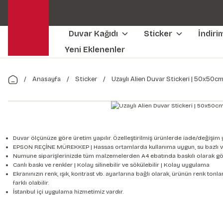
Duvar Kağıdı
Sticker
İndiri
Yeni Eklenenler
Anasayfa
Sticker
Uzaylı Alien Duvar Stickeri | 50x50c
Duvar ölçünüze göre üretim yapılır. Özelleştirilmiş ürünlerde iade/değişim 
EPSON REÇİNE MÜREKKEP | Hassas ortamlarda kullanıma uygun, su bazlı v
Numune siparişlerinizde tüm malzemelerden A4 ebatında baskılı olarak gön
Canlı baskı ve renkler | Kolay silinebilir ve sökülebilir | Kolay uygulama
Ekranınızın renk, ışık, kontrast vb. ayarlarına bağlı olarak, ürünün renk to
farklı olabilir.
İstanbul içi uygulama hizmetimiz vardır.