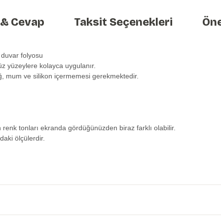
 & Cevap
Taksit Seçenekleri
Öne
 duvar folyosu
üz yüzeylere kolayca uygulanır.
ağ, mum ve silikon içermemesi gerekmektedir.
n renk tonları ekranda gördüğünüzden biraz farklı olabilir.
daki ölçülerdir.
etersiz gördüğünüz noktaları öneri formunu kullanarak tarafımıza iletebilirs
Ürün hakkında henüz soru sorulmamış.
Bu ürüne ilk yorumu siz yapın!
Yorum Yaz
Soru Sor