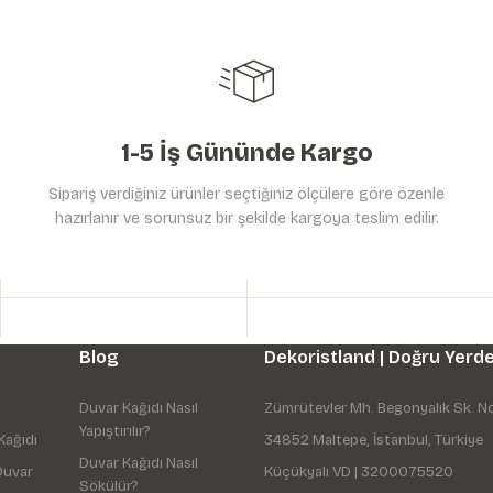
1-5 İş Gününde Kargo
Sipariş verdiğiniz ürünler seçtiğiniz ölçülere göre özenle
hazırlanır ve sorunsuz bir şekilde kargoya teslim edilir.
Gönder
Blog
Dekoristland | Doğru Yerde
Duvar Kağıdı Nasıl
Zümrütevler Mh. Begonyalık Sk. N
Yapıştırılır?
Kağıdı
34852 Maltepe, İstanbul, Türkiye
Duvar Kağıdı Nasıl
Duvar
Küçükyalı VD | 3200075520
Sökülür?