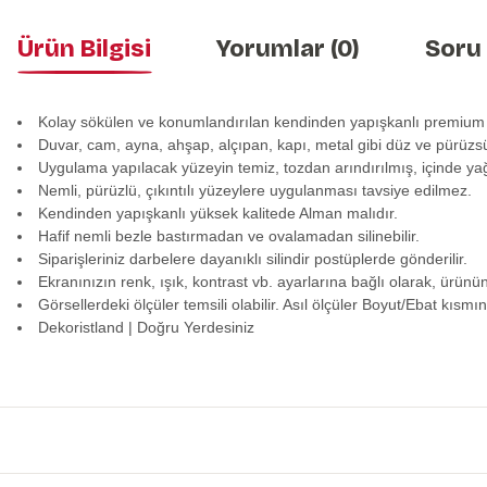
Ürün Bilgisi
Yorumlar (0)
Soru
Kolay sökülen ve konumlandırılan kendinden yapışkanlı premium
Duvar, cam, ayna, ahşap, alçıpan, kapı, metal gibi düz ve pürüzs
Uygulama yapılacak yüzeyin temiz, tozdan arındırılmış, içinde y
Nemli, pürüzlü, çıkıntılı yüzeylere uygulanması tavsiye edilmez.
Kendinden yapışkanlı yüksek kalitede Alman malıdır.
Hafif nemli bezle bastırmadan ve ovalamadan silinebilir.
Siparişleriniz darbelere dayanıklı silindir postüplerde gönderilir.
Ekranınızın renk, ışık, kontrast vb. ayarlarına bağlı olarak, ürünü
Görsellerdeki ölçüler temsili olabilir. Asıl ölçüler Boyut/Ebat kısmın
Dekoristland | Doğru Yerdesiniz
Bu ürünün fiyat bilgisi, resim, ürün açıklamalarında ve diğer konularda y
Görüş ve önerileriniz için teşekkür ederiz.
Ürün resmi kalitesiz, bozuk veya görüntülenemiyor.
Ürün açıklamasında eksik bilgiler bulunuyor.