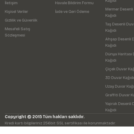
Kağıdı
İletişim
Havale Bildirim Formu
Mermer Desenli
Kişisel Veriler
İade ve Geri Ödeme
Kağıdı
Gizlilik ve Güvenlik
Taş Desenli Duv
Mesafeli Satış
Kağıdı
Sözleşmesi
Ahşap Desenli 
Kağıdı
Dünya Haritası 
Kağıdı
Çiçek Duvar Kağ
3D Duvar Kağıdı
Uzay Duvar Kağı
Graffiti Duvar K
Yaprak Desenli 
Kağıdı
Copyright © 2015 Tüm hakları saklıdır.
Kredi kartı bilgileriniz 256bit SSL sertifikası ile korunmaktadır.