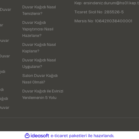
Kep: ersindeniz.durum@hs01.kep.t
Duvar Kağıdı Nasıl
 Duvar
Ticaret Sicil No: 285526-5
Temizlenir?
Mersis No: 1064211036400001
Duvar Kağıdı
ar
Yapıştırıcısı Nasıl
Hazırlanır?
Duvar
Duvar Kağıdı Nasıl
Kaplanır?
Duvar
Duvar Kağıdı Nasıl
Uygulanır?
ıdı
Salon Duvar Kağıdı
Nasıl Olmalı?
dı
Duvar Kağıdı ile Evinizi
Yenilemenin 5 Yolu
ağıdı
Duvar
ile
ideasoft
e-