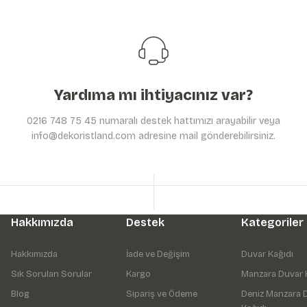
Ürün bilgilerinde hatalar bulunuyor.
Ürün fiyatı diğer sitelerden daha pahalı.
Bu ürüne benzer farklı alternatifler olmalı.
Yardıma mı ihtiyacınız var?
0216 748 75 45 numaralı destek hattımızı arayabilir veya
info@dekoristland.com adresine mail gönderebilirsiniz.
Hakkımızda
Destek
Kategoriler
Hakkımızda
İade ve Değişim
Duvar Kağıdı
Sık Sorulan Sorular
Kargo
Manzara Duvar 
Blog
Sipariş ve Ödeme
Deniz Manzara 