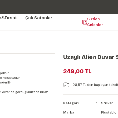
Duvar ölçünüze özel üretim | 3 farklı malzeme seçeneği 😎
Yaşam Alanlarınıza Sanat Katıyoruz 🤍
Kendinden Yapışkanlı Kolay Uygulanan Duvar Kağıtları😇
m&Fırsat
Çok Satanlar
Sizden
Gelenler
m
Uzaylı Alien Duvar 
249,00 TL
yoktur.
e kokusuzdur.
derilir.
26,57 TL den başlayan taksit
nları ekranda gördüğünüzden biraz
Kategori
Sticker
Marka
Plustablo