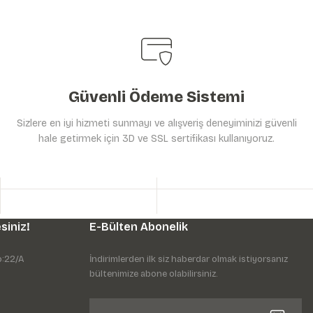
Güvenli Ödeme Sistemi
Sizlere en iyi hizmeti sunmayı ve alışveriş deneyiminizi güvenli
hale getirmek için 3D ve SSL sertifikası kullanıyoruz.
siniz!
E-Bülten Abonelik
o:22/A
İndirimlerden ilk siz haberdar olmak istiyorsanız
bültenimize abone olabilirsiniz.