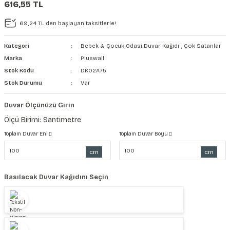
616,55 TL
şkanlı Duvar Kanvası
69,24 TL den başlayan taksitlerle!
Kağıdı
Kategori
Bebek & Çocuk Odası Duvar Kağıdı
,
Çok Satanlar
Marka
Pluswall
Stok Kodu
DK02A75
Stok Durumu
Var
Duvar Ölçünüzü Girin
Ölçü Birimi: Santimetre
Toplam Duvar Eni
Toplam Duvar Boyu
cm
cm
Basılacak Duvar Kağıdını Seçin