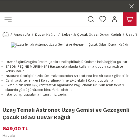
Duvar ölçünüze özel üretim | 3 farklı malzeme seçeneği 😎
Geri Dön
Geri Dön
Yaşam Alanlarınıza Sanat Katıyoruz 🤍
Kendinden Yapışkanlı Kolay Uygulanan Duvar Kağıtları😇
ı
Harita & Şehir Duvar Kağıdı
Hayvan, Yaprak & Çiçek Duvar
Doğa & Manza Duvar Kağıdı
Tasarım & Sanatsal Duvar Ka
Genel
Ahşap, Mermer & Taş Desenli
Kağıdı
Anasayfa
Duvar Kağıdı
Bebek & Çocuk Odası Duvar Kağıdı
Uzay Te
Duvar Kağıdı
 Duvar Sticker
Dünya Haritası Duvar Kağıdı
Çiçek Duvar Kağıdı
Doğa Duvar Kağıdı
Soyut Duvar Kağıdı
3d Duvar Kağıdı
Mermer Desenli Duvar Kağıdı
Odası Duvar Kağıdı
r Kağıdı Stickeri
Türkiye Serisi Duvar Kağıdı
Yaprak Desenli Duvar Kağıdı
Manzara Duvar Kağıdı
Sanat Duvar Kağıdı
Araba Duvar Kağıdı
Taş Desenli Duvar Kağıdı
Duvar ölçünüze göre üretim yapılır. Özelleştirilmiş ürünlerde iade/değişim yoktur.
EPSON REÇİNE MÜREKKEP | Hassas ortamlarda kullanıma uygun, su bazlı ve
 & Çiçek Duvar Kağıdı
ticker
Şehir & Ülke Duvar Kağıdı
Hayvan Duvar Kağıdı
Orman Duvar Kağıdı
Geometrik Duvar Kağıdı
Sağlık Duvar Kağıdı
kokusuzdur.
Numune siparişlerinizde tüm malzemelerden A4 ebatında baskılı olarak gönderilir.
Ahşap Desenli Duvar Kağıdı
Canlı baskı ve renkler | Kolay silinebilir ve sökülebilir | Kolay uygulama
Duvar Kağıdı
r Seti
Tropikal Duvar Kağıdı
Graffiti Duvar Kağıdı
Yiyecek ve İçecek Duvar Kağıdı
Ekranınızın renk, ışık, kontrast vb. ayarlarına bağlı olarak, ürünün renk tonları
ekranda gördüğünüzden biraz farklı olabilir.
Beton Duvar Kağıdı
İstanbul içi uygulama hizmetimiz vardır.
tsal Duvar Kağıdı
er Setleri
Deniz Manzara Duvar Kağıdı
Mimari Duvar Kağıdı
Meslekler Duvar Kağıdı
Uzay Temalı Astronot Uzay Gemisi ve Gezegenli
var Sticker Seti
Uzay Duvar Kağıdı
Müzik Duvar Kağıdı
Çocuk Odası Duvar Kağıdı
649,00 TL
& Taş Desenli Duvar Kağıdı
Havale