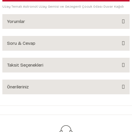
Uzay Temalı Astronot Uzay Gemisi ve Gezegenli Çocuk Odası Duvar Kağıdı
Yorumlar
Soru & Cevap
Bu ürüne ilk yorumu siz yapın!
Yorum Yaz
Taksit Seçenekleri
Ürün hakkında henüz soru sorulmamış.
Soru Sor
Önerileriniz
Bu ürünün fiyat bilgisi, resim, ürün açıklamalarında ve diğer konularda
yetersiz gördüğünüz noktaları öneri formunu kullanarak tarafımıza
iletebilirsiniz.
Görüş ve önerileriniz için teşekkür ederiz.
Ürün resmi kalitesiz, bozuk veya görüntülenemiyor.