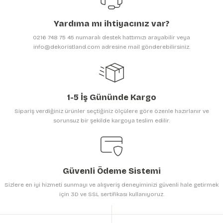
Ürün açıklamasında eksik bilgiler bulunuyor.
Yardıma mı ihtiyacınız var?
Ürün bilgilerinde hatalar bulunuyor.
0216 748 75 45 numaralı destek hattımızı arayabilir veya
Ürün fiyatı diğer sitelerden daha pahalı.
info@dekoristland.com adresine mail gönderebilirsiniz.
Bu ürüne benzer farklı alternatifler olmalı.
1-5 İş Gününde Kargo
Sipariş verdiğiniz ürünler seçtiğiniz ölçülere göre özenle hazırlanır ve
sorunsuz bir şekilde kargoya teslim edilir.
Gönder
Güvenli Ödeme Sistemi
Sizlere en iyi hizmeti sunmayı ve alışveriş deneyiminizi güvenli hale getirmek
için 3D ve SSL sertifikası kullanıyoruz.