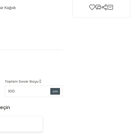
ar Kağıdı
Toplam Duvar Boyu
cm
Seçin