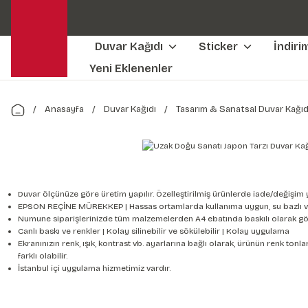
Duvar Kağıdı
Sticker
İndiri
Yeni Eklenenler
Anasayfa
Duvar Kağıdı
Tasarım & Sanatsal Duvar Kağıd
Duvar ölçünüze göre üretim yapılır. Özelleştirilmiş ürünlerde iade/değişim 
EPSON REÇİNE MÜREKKEP | Hassas ortamlarda kullanıma uygun, su bazlı v
Numune siparişlerinizde tüm malzemelerden A4 ebatında baskılı olarak gön
Canlı baskı ve renkler | Kolay silinebilir ve sökülebilir | Kolay uygulama
Ekranınızın renk, ışık, kontrast vb. ayarlarına bağlı olarak, ürünün renk to
farklı olabilir.
İstanbul içi uygulama hizmetimiz vardır.