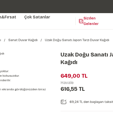
Duvar ölçünüze özel üretim | 3 farklı malzeme seçeneği 😎
Yaşam Alanlarınıza Sanat Katıyoruz 🤍
Kendinden Yapışkanlı Kolay Uygulanan Duvar Kağıtları😇
m&Fırsat
Çok Satanlar
Sizden
Gelenler
ı
Sanat Duvar Kağıdı
Uzak Doğu Sanatı Japon Tarzı Duvar Kağıdı
Uzak Doğu Sanatı J
Kağıdı
yoktur.
649,00 TL
e kokusuzdur.
derilir.
Havale
616,55 TL
nları ekranda gördüğünüzden biraz
69,24 TL den başlayan taksit