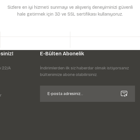
Sizlere en iyi hizmeti sunmayı ve alışveriş deneyiminizi güvenli
hale getirmek için 3D ve SSL sertifikası kullanıyoruz.
siniz!
E-Bülten Abonelik
o:22/A
İndirimlerden ilk siz haberdar olmak istiyorsanız
bültenimize abone olabilirsiniz.
r