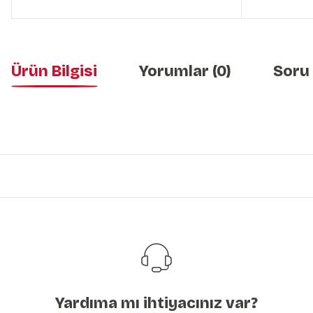
Ürün Bilgisi
Yorumlar (0)
Soru
Bu ürünün fiyat bilgisi, resim, ürün açıklamalarında ve diğer konularda y
Görüş ve önerileriniz için teşekkür ederiz.
Ürün resmi kalitesiz, bozuk veya görüntülenemiyor.
Ürün açıklamasında eksik bilgiler bulunuyor.
Ürün bilgilerinde hatalar bulunuyor.
Ürün fiyatı diğer sitelerden daha pahalı.
Bu ürüne benzer farklı alternatifler olmalı.
Yardıma mı ihtiyacınız var?