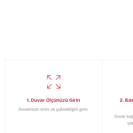
1. Duvar Ölçünüzü Girin
2. Ba
Duvarınızın enini ve yüksekliğini girin.
Duvar kağ
yap