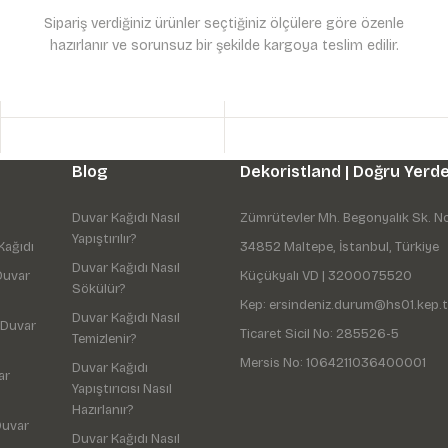
Sipariş verdiğiniz ürünler seçtiğiniz ölçülere göre özenle
hazırlanır ve sorunsuz bir şekilde kargoya teslim edilir.
Gönder
Blog
Dekoristland | Doğru Yerde
Duvar Kağıdı Nasıl
Zümrütevler Mh. Begonyalık Sk. N
Yapıştırılır?
Kağıdı
34852 Maltepe, İstanbul, Türkiye
Duvar Kağıdı Nasıl
Duvar
Küçükyalı VD | 3200075520
Sökülür?
Kep: ersindeniz.durum@hs01.kep.t
Duvar Kağıdı Nasıl
 Duvar
Ticaret Sicil No: 285526-5
Temizlenir?
Mersis No: 1064211036400001
Duvar Kağıdı
ar
Yapıştırıcısı Nasıl
Hazırlanır?
Duvar
Duvar Kağıdı Nasıl