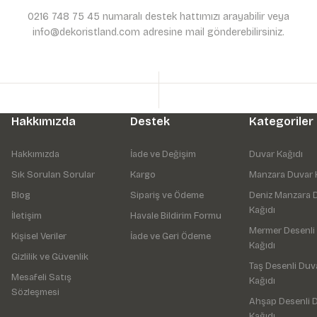
0216 748 75 45 numaralı destek hattımızı arayabilir veya
info@dekoristland.com adresine mail gönderebilirsiniz.
Hakkımızda
Destek
Kategoriler
Hakkımızda
İade ve Değişim
Duvar Kağıdı
Sık Sorulan Sorular
Kargo
Manzara Duvar 
Blog
Sipariş ve Ödeme
Deniz Manzara 
Kağıdı
İletişim
Havale Bildirim Formu
Mermer Desenli
Kişisel Veriler
İade ve Geri Ödeme
Kağıdı
Gizlilik ve Güvenlik
Taş Desenli Duv
Mesafeli Satış
Kağıdı
Sözleşmesi
Ahşap Desenli 
Kağıdı