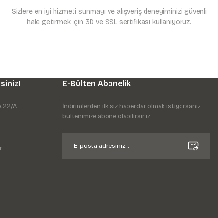
Sizlere en iyi hizmeti sunmayı ve alışveriş deneyiminizi güvenli
hale getirmek için 3D ve SSL sertifikası kullanıyoruz.
siniz!
E-Bülten Abonelik
o:22/A
İndirimlerden ilk siz haberdar olmak istiyorsanız
bültenimize abone olabilirsiniz.
r