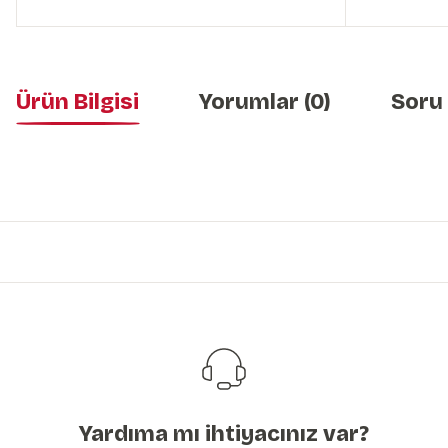
Ürün Bilgisi
Yorumlar (0)
Soru
Bu ürünün fiyat bilgisi, resim, ürün açıklamalarında ve diğer konularda y
Görüş ve önerileriniz için teşekkür ederiz.
Ürün resmi kalitesiz, bozuk veya görüntülenemiyor.
Ürün açıklamasında eksik bilgiler bulunuyor.
Ürün bilgilerinde hatalar bulunuyor.
Ürün fiyatı diğer sitelerden daha pahalı.
Bu ürüne benzer farklı alternatifler olmalı.
Yardıma mı ihtiyacınız var?