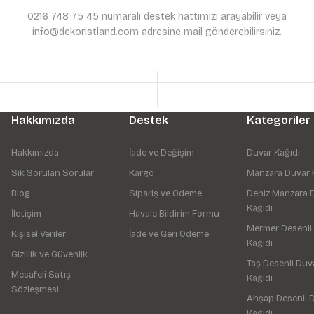
0216 748 75 45 numaralı destek hattımızı arayabilir veya
info@dekoristland.com adresine mail gönderebilirsiniz.
Hakkımızda
Destek
Kategoriler
Hakkımızda
İade ve Değişim
Duvar Kağıdı
Sık Sorulan Sorular
Kargo
Manzara Duvar 
Blog
Sipariş ve Ödeme
Deniz Manzara 
Kağıdı
İletişim
Havale Bildirim Formu
Mermer Desenli
Kişisel Veriler
İade ve Geri Ödeme
Kağıdı
Gizlilik ve Güvenlik
Taş Desenli Duv
Mesafeli Satış
Kağıdı
Sözleşmesi
Ahşap Desenli 
Kağıdı