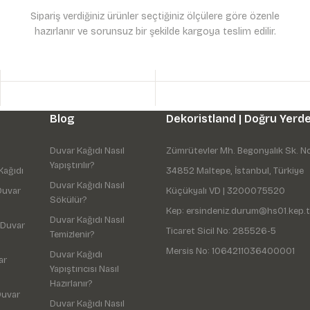
Sipariş verdiğiniz ürünler seçtiğiniz ölçülere göre özenle
hazırlanır ve sorunsuz bir şekilde kargoya teslim edilir.
Gönder
Blog
Dekoristland | Doğru Yerde
Duvar Kağıdı Nasıl
Zümrütevler Mh. Begonyalık Sk. N
Yapıştırılır?
Kağıdı
34852 Maltepe, İstanbul, Türkiye
Duvar Kağıdı Nasıl
Duvar
Küçükyalı VD | 3200075520
Sökülür?
Kep: ersindeniz.durum@hs01.kep.t
Duvar Kağıdı Nasıl
 Duvar
Ticaret Sicil No: 285526-5
Temizlenir?
Mersis No: 1064211036400001
Duvar Kağıdı
ar
Yapıştırıcısı Nasıl
Hazırlanır?
Duvar
Duvar Kağıdı Nasıl