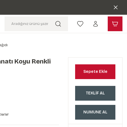
ağıdı
natı Koyu Renkli
Sepete Ekle
TEKLİF AL
NUMUNE AL
lerle!