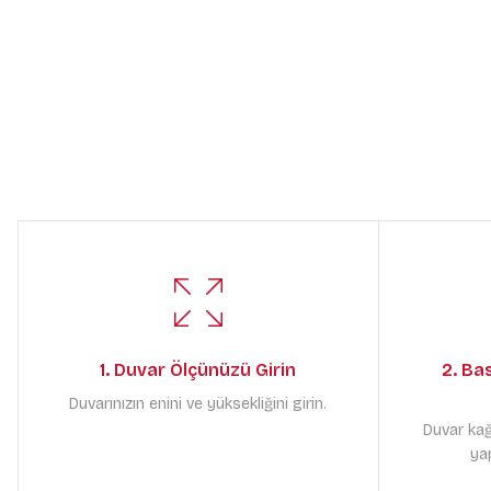
1. Duvar Ölçünüzü Girin
2. Ba
Duvarınızın enini ve yüksekliğini girin.
Duvar kağ
yap