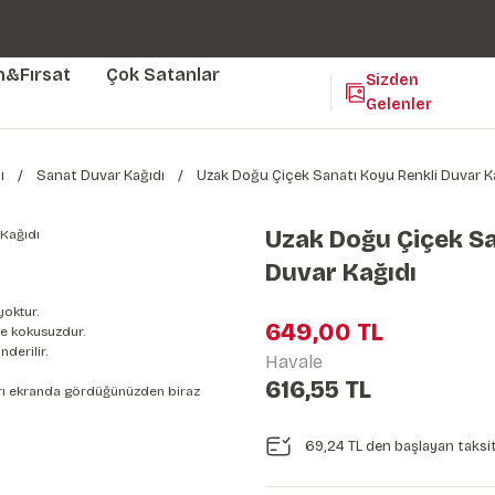
Duvar ölçünüze özel üretim | 3 farklı malzeme seçeneği 😎
Yaşam Alanlarınıza Sanat Katıyoruz 🤍
Kendinden Yapışkanlı Kolay Uygulanan Duvar Kağıtları😇
m&Fırsat
Çok Satanlar
Sizden
Gelenler
ı
Sanat Duvar Kağıdı
Uzak Doğu Çiçek Sanatı Koyu Renkli Duvar K
Uzak Doğu Çiçek Sa
Duvar Kağıdı
yoktur.
649,00 TL
e kokusuzdur.
derilir.
Havale
616,55 TL
nları ekranda gördüğünüzden biraz
69,24 TL den başlayan taksit