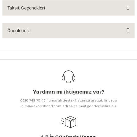
Yorum Yaz
Taksit Seçenekleri
Ürün hakkında henüz soru sorulmamış.
Soru Sor
Önerileriniz
Bu ürünün fiyat bilgisi, resim, ürün açıklamalarında ve diğer konularda
yetersiz gördüğünüz noktaları öneri formunu kullanarak tarafımıza
iletebilirsiniz.
Görüş ve önerileriniz için teşekkür ederiz.
Ürün resmi kalitesiz, bozuk veya görüntülenemiyor.
Ürün açıklamasında eksik bilgiler bulunuyor.
Yardıma mı ihtiyacınız var?
Ürün bilgilerinde hatalar bulunuyor.
0216 748 75 45 numaralı destek hattımızı arayabilir veya
Ürün fiyatı diğer sitelerden daha pahalı.
info@dekoristland.com adresine mail gönderebilirsiniz.
Bu ürüne benzer farklı alternatifler olmalı.