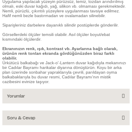
Uygulama yapılacak yüzeyin pürüzsüz, temiz, tozdan arındırılmış
olmalı, eski duvar kağıdı, yağ, silikon vb. olmaması gerekmektedir.
Nemli, pürüzlü, çıkıntılı yüzeylere uygulanması tavsiye edilmez.
Hafif nemli bezle bastırmadan ve ovalamadan silinebilir.
Siparişleriniz darbelere dayanıklı silindir postüplerde gönderilir.
Görsellerdeki ölçüler temsili olabilir. Asıl ölçüler boyut/ebat
kısmındaki ölçülerdir.
Ekranınızın renk, ışık, kontrast vb. Ayarlarına bağlı olarak,
ürünün renk tonları ekranda gördüğünüzden biraz farklı
olabilir.
Ürkütücü balkabağı ve Jack-o'-Lantern duvar kağıdıyla mekanınızı
bir Cadılar Bayramı harikalar diyarına dönüştürün. Koyu bir arka
plan üzerinde sonbahar yapraklarıyla çevrili, parıldayan oyma
balkabaklarıyla bu duvar resmi, Cadılar Bayramı'nın mistik
cazibesini evinize taşıyor.
Yorumlar
Soru & Cevap
Bu ürüne ilk yorumu siz yapın!