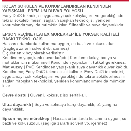
KOLAY SÖKÜLEN VE KONUMLANDIRILAN KENDİNDEN
YAPIŞKANLI PREMIUM DUVAR FOLYOSU
Easy Dot® teknolojisi uygulamayı çok kolaylaştırır ve gerektiğinde
tekrar sökülebilmesini sağlar. Yapışkan teknolojisi, yeniden
konumlandırmayı da mümkün kılar. Silinebilir ve suya dayanıklıdır.
EPSON REÇİNE / LATEX MÜREKKEP İLE YÜKSEK KALİTELİ
BASKI TEKNOLOJİSİ
Hassas ortamlarda kullanıma uygun, su bazlı ve kokusuzdur.
(Sağlığa zararlı solvent vb. içermez)
Ölçüler en x boy olarak verilmiştir.
Kendinden yapışkanlı duvar kağıdı | Kurulumu kolay, banyo ve
mutfaklar için mükemmel! Kendinden yapışkanlı,
tutkal gerekmez.
Mat yüzey |
PVC Kendinden yapışkanlı suya dayanıklı duvar kağıdı.
Kanıtlanmış Easy Dot® teknolojisini kullanır. Easy Dot® teknolojisi,
uygulamayı çok kolaylaştırır ve gerektiğinde tekrar sökülebilmesini
sağlar. Yapışkan teknolojisi, yeniden konumlandırmayı da mümkün
kılar.
Çevre dostu |
Güvenli, kokusuz iso sertifikalı.
Ultra dayanıklı |
Suya ve solmaya karşı dayanıklı, b1 yangına
dayanıklılık.
Epson reçine mürekkep |
Hassas ortamlarda kullanıma uygun, su
bazlı ve kokusuzdur. (sağlığa zararlı solvent vb. içermez)