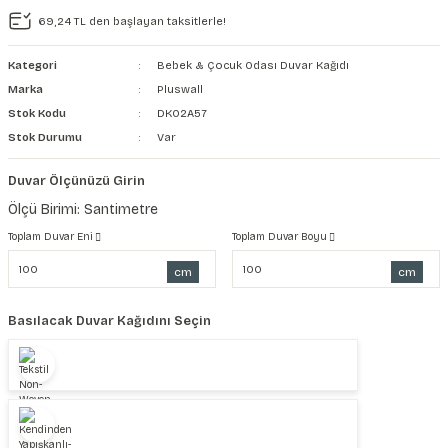
69,24 TL den başlayan taksitlerle!
şkanlı Duvar Kanvası
Kategori
Bebek & Çocuk Odası Duvar Kağıdı
Kağıdı
Marka
Pluswall
Stok Kodu
DK02A57
Stok Durumu
Var
Duvar Ölçünüzü Girin
Ölçü Birimi: Santimetre
Toplam Duvar Eni
Toplam Duvar Boyu
cm
cm
Basılacak Duvar Kağıdını Seçin