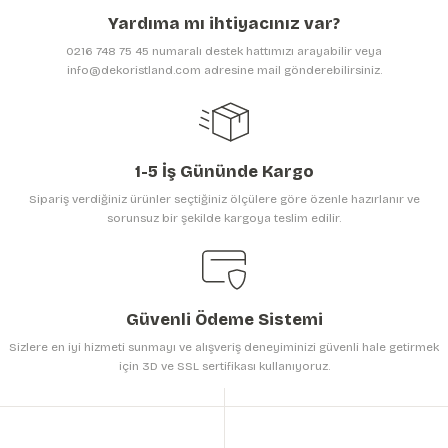
Ürün açıklamasında eksik bilgiler bulunuyor.
Yardıma mı ihtiyacınız var?
Ürün bilgilerinde hatalar bulunuyor.
0216 748 75 45 numaralı destek hattımızı arayabilir veya
Ürün fiyatı diğer sitelerden daha pahalı.
info@dekoristland.com adresine mail gönderebilirsiniz.
Bu ürüne benzer farklı alternatifler olmalı.
1-5 İş Gününde Kargo
Sipariş verdiğiniz ürünler seçtiğiniz ölçülere göre özenle hazırlanır ve
sorunsuz bir şekilde kargoya teslim edilir.
Gönder
Güvenli Ödeme Sistemi
Sizlere en iyi hizmeti sunmayı ve alışveriş deneyiminizi güvenli hale getirmek
için 3D ve SSL sertifikası kullanıyoruz.