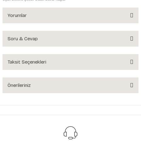
Yorumlar
Soru & Cevap
Bu ürüne ilk yorumu siz yapın!
Yorum Yaz
Taksit Seçenekleri
Ürün hakkında henüz soru sorulmamış.
Soru Sor
Önerileriniz
Bu ürünün fiyat bilgisi, resim, ürün açıklamalarında ve diğer konularda
yetersiz gördüğünüz noktaları öneri formunu kullanarak tarafımıza
iletebilirsiniz.
Görüş ve önerileriniz için teşekkür ederiz.
Ürün resmi kalitesiz, bozuk veya görüntülenemiyor.