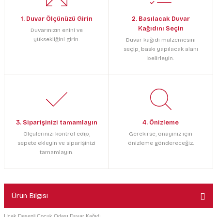
1. Duvar Ölçünüzü Girin
2. Basılacak Duvar
Kağıdını Seçin
Duvarınızın enini ve
yüksekliğini girin.
Duvar kağıdı malzemesini
seçip, baskı yapılacak alanı
belirleyin.
3. Siparişinizi tamamlayın
4. Önizleme
Ölçülerinizi kontrol edip,
Gerekirse, onayınız için
sepete ekleyin ve siparişinizi
önizleme göndereceğiz.
tamamlayın.
Ürün Bilgisi
Uçak Desenli Çocuk Odası Duvar Kağıdı