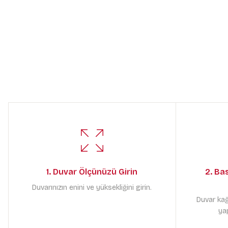
1. Duvar Ölçünüzü Girin
2. Ba
Duvarınızın enini ve yüksekliğini girin.
Duvar kağ
yap