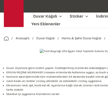
Duvar Kağıdı
Sticker
İndiri
Yeni Eklenenler
Anasayfa
Duvar Kağıdı
Harita & Şehir Duvar Kağıdı
Duvar ölçünüze göre üretim yapılır. Özelleştirilmiş ürünlerde iade/değişim 
EPSON REÇİNE MÜREKKEP | Hassas ortamlarda kullanıma uygun, su bazlı v
Numune siparişlerinizde tüm malzemelerden A4 ebatında baskılı olarak gön
Canlı baskı ve renkler | Kolay silinebilir ve sökülebilir | Kolay uygulama
Ekranınızın renk, ışık, kontrast vb. ayarlarına bağlı olarak, ürünün renk to
farklı olabilir.
İstanbul içi uygulama hizmetimiz vardır.