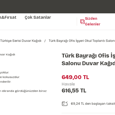
Duvar ölçünüze özel üretim | 3 farklı malzeme seçeneği 😎
Yaşam Alanlarınıza Sanat Katıyoruz 🤍
Kendinden Yapışkanlı Kolay Uygulanan Duvar Kağıtları😇
m&Fırsat
Çok Satanlar
Sizden
Gelenler
Türkiye Serisi Duvar Kağıdı
Türk Bayrağı Ofis İşyeri Okul Toplantı Salo
Türk Bayrağı Ofis İ
Salonu Duvar Kağıd
yoktur.
649,00 TL
e kokusuzdur.
derilir.
Havale
616,55 TL
nları ekranda gördüğünüzden biraz
69,24 TL den başlayan taksit