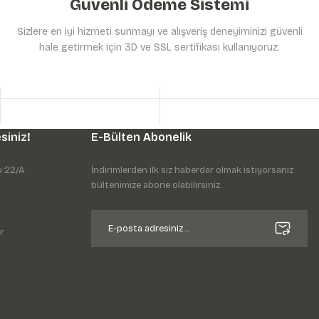
Güvenli Ödeme Sistemi
Sizlere en iyi hizmeti sunmayı ve alışveriş deneyiminizi güvenli
hale getirmek için 3D ve SSL sertifikası kullanıyoruz.
siniz!
E-Bülten Abonelik
o:22/A
İndirimlerden ilk siz haberdar olmak istiyorsanız
bültenimize abone olabilirsiniz.
r