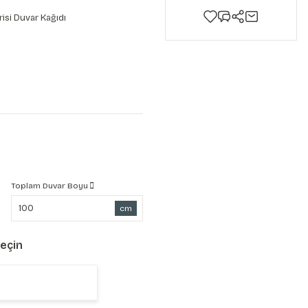
risi Duvar Kağıdı
Toplam Duvar Boyu
cm
Seçin