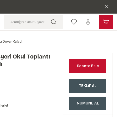
nu Duvar Kağıdı
şyeri Okul Toplantı
ı
Sepete Ekle
TEKLİF AL
NUMUNE AL
lerle!