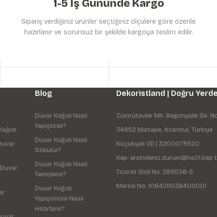
1-5 İş Gününde Kargo
Sipariş verdiğiniz ürünler seçtiğiniz ölçülere göre özenle
hazırlanır ve sorunsuz bir şekilde kargoya teslim edilir.
Gönder
Blog
Dekoristland | Doğru Yerde
Duvar Kağıdı Nasıl
Zümrütevler Mh. Begonyalık Sk. N
Yapıştırılır?
Kağıdı
34852 Maltepe, İstanbul, Türkiye
Duvar Kağıdı Nasıl
Duvar
Küçükyalı VD | 3200075520
Sökülür?
Kep: ersindeniz.durum@hs01.kep.t
Duvar Kağıdı Nasıl
 Duvar
Ticaret Sicil No: 285526-5
Temizlenir?
Mersis No: 1064211036400001
Duvar Kağıdı
ar
Yapıştırıcısı Nasıl
Hazırlanır?
Duvar