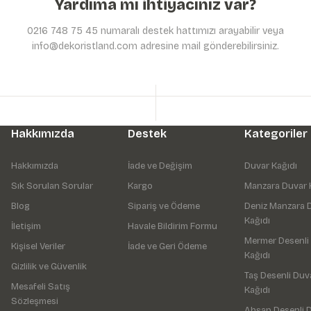
Yardıma mı ihtiyacınız var?
0216 748 75 45 numaralı destek hattımızı arayabilir veya
info@dekoristland.com adresine mail gönderebilirsiniz.
Hakkımızda
Destek
Kategoriler
Hakkımızda
İade ve Değişim
Duvar Kağıdı
Sık Sorulan Sorular
Kargo
Manzara Duvar 
Blog
Sipariş ve Ödeme
Deniz Manzara 
Kağıdı
İletişim
Havale Bildirim Formu
Mermer Desenli
Kişisel Veriler
İade ve Geri Ödeme
Kağıdı
Gizlilik ve Güvenlik
Taş Desenli Duv
Mesafeli Satış
Kağıdı
Sözleşmesi
Ahşap Desenli 